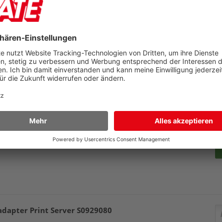
er D1 S0721440
Pr
U
74
M
Preis
47,49 €
Zubehör
apter Print Server S0929080