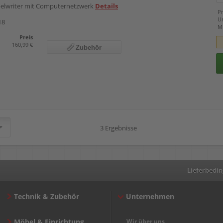
abelwriter mit Computernetzwerk
Details
Pr
U
18
M
Preis
160,99 €
Zubehör
3 Ergebnisse
Lieferbedi
Technik & Zubehör
Unternehmen
Möbel & Einrichtung
Wir über uns