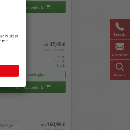
In den Warenkorb
Kontakt
47,49 €
AB
(zzgl. 19% Mwst.)
Newsletter
eis gilt pro
1 Stück
mverpackt zu
1 Stück
indestabnahme
1 Stück
sofort verfügbar
Karriere
In den Warenkorb
160,99 €
AB
(zzgl. 19% Mwst.)