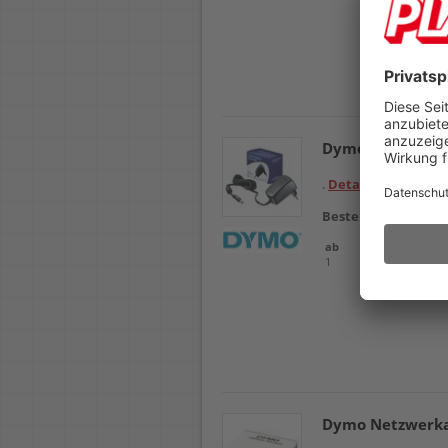
Dymo Netzadapt
.
Details
Bestellnr.
102594
ab
Einheit
1
Stück
Dymo Netzwerkad