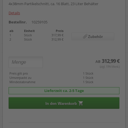
4x38mm Partikelschnitt, ca. 16 Blatt, 23 Liter Behälter
Details
Bestellnr.
10259105
ab
Einheit
Preis
1
Stück
317,99 €
Zubehör
2
Stück
312,99 €
312,99 €
AB
(zzgl. 19% Mwst.)
Preis gilt pro
1 Stück
Umverpackt zu
1 Stück
Mindestabnahme
1 Stück
Lieferzeit ca. 2-5 Tage
In den Warenkorb