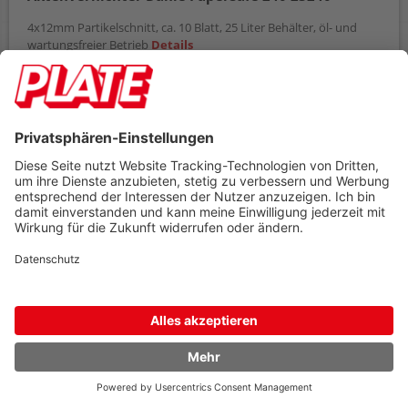
4x12mm Partikelschnitt, ca. 10 Blatt, 25 Liter Behälter, öl- und
wartungsfreier Betrieb
Details
Bestellnr.
10267548
ab
Einheit
Preis
1
Stück
172,99 €
172,99 €
AB
(zzgl. 19% Mwst.)
Preis gilt pro
1 Stück
Umverpackt zu
1 Stück
Mindestabnahme
1 Stück
Lieferzeit ca. 2-5 Tage
In den Warenkorb