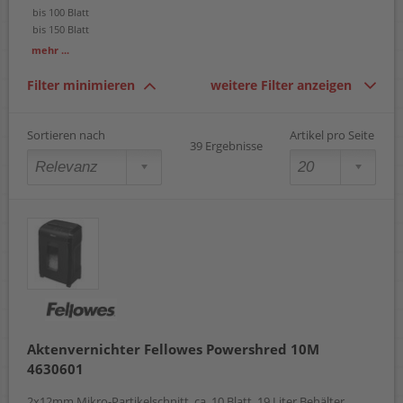
bis 100 Blatt
bis 150 Blatt
bis 200 Blatt
mehr ...
bis 300 Blatt
bis 400 Blatt
Filter minimieren
weitere Filter anzeigen
bis 450 Blatt
bis 600 Blatt
Sortieren nach
Artikel pro Seite
39 Ergebnisse
Aktenvernichter Fellowes Powershred 10M
4630601
2x12mm Mikro-Partikelschnitt, ca. 10 Blatt, 19 Liter Behälter