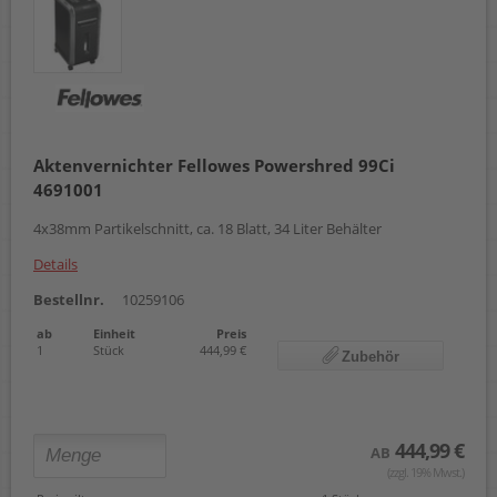
Aktenvernichter Fellowes Powershred 99Ci
4691001
4x38mm Partikelschnitt, ca. 18 Blatt, 34 Liter Behälter
Details
Bestellnr.
10259106
ab
Einheit
Preis
1
Stück
444,99 €
Zubehör
444,99 €
AB
(zzgl. 19% Mwst.)