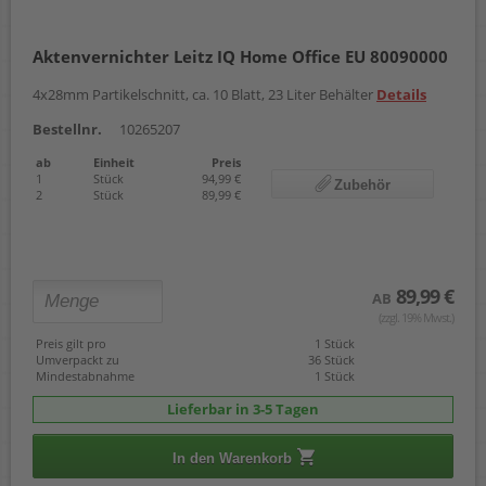
Aktenvernichter Leitz IQ Home Office EU 80090000
4x28mm Partikelschnitt, ca. 10 Blatt, 23 Liter Behälter
Details
Bestellnr.
10265207
ab
Einheit
Preis
1
Stück
94,99 €
Zubehör
2
Stück
89,99 €
89,99 €
AB
(zzgl. 19% Mwst.)
Preis gilt pro
1 Stück
Umverpackt zu
36 Stück
Mindestabnahme
1 Stück
Lieferbar in 3-5 Tagen
In den Warenkorb