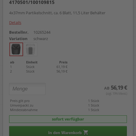
4170501/100109815
4x37mm Partikelschnitt, ca. 6 Blatt, 11,5 Liter Behälter
Details
Bestellnr.
10265244
Variation
schwarz
ab
Einheit
Preis
1
Stück
61,19 €
2
Stück
56,19 €
56,19 €
AB
(zzgl. 19% Mwst.)
Preis gilt pro
1 Stück
Umverpackt zu
1 Stück
Mindestabnahme
1 Stück
sofort verfügbar
In den Warenkorb