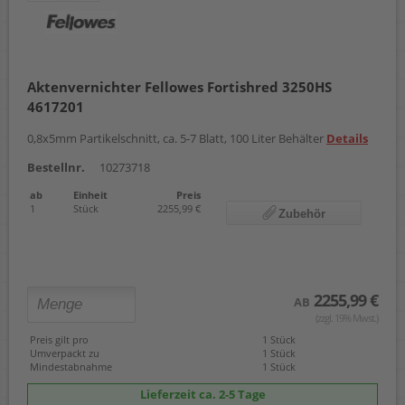
Aktenvernichter Fellowes Fortishred 3250HS
4617201
0,8x5mm Partikelschnitt, ca. 5-7 Blatt, 100 Liter Behälter
Details
Bestellnr.
10273718
ab
Einheit
Preis
1
Stück
2255,99 €
Zubehör
2255,99 €
AB
(zzgl. 19% Mwst.)
Preis gilt pro
1 Stück
Umverpackt zu
1 Stück
Mindestabnahme
1 Stück
Lieferzeit ca. 2-5 Tage