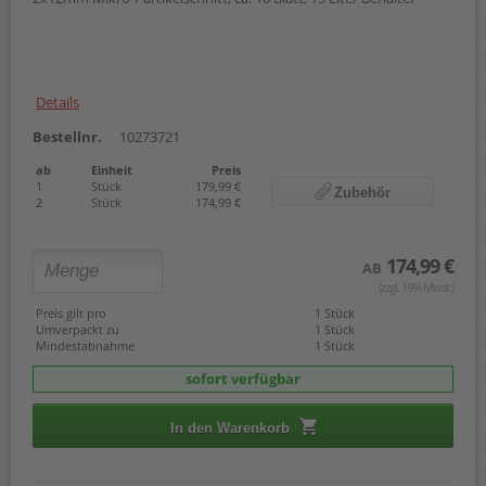
Details
Bestellnr.
10273721
ab
Einheit
Preis
1
Stück
179,99 €
Zubehör
2
Stück
174,99 €
174,99 €
AB
(zzgl. 19% Mwst.)
Preis gilt pro
1 Stück
Umverpackt zu
1 Stück
Mindestabnahme
1 Stück
sofort verfügbar
In den Warenkorb