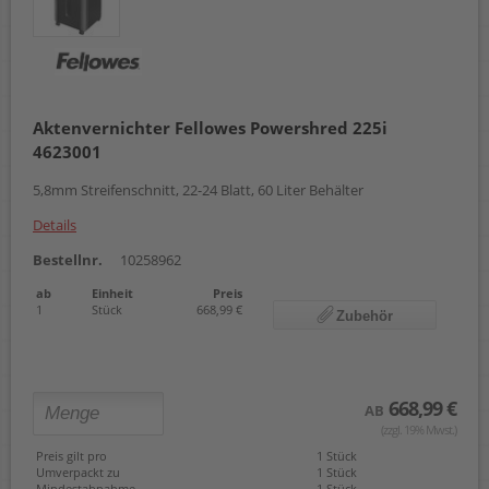
Aktenvernichter Fellowes Powershred 225i
4623001
5,8mm Streifenschnitt, 22-24 Blatt, 60 Liter Behälter
Details
Bestellnr.
10258962
ab
Einheit
Preis
1
Stück
668,99 €
Zubehör
668,99 €
AB
(zzgl. 19% Mwst.)
Preis gilt pro
1 Stück
Umverpackt zu
1 Stück
Mindestabnahme
1 Stück