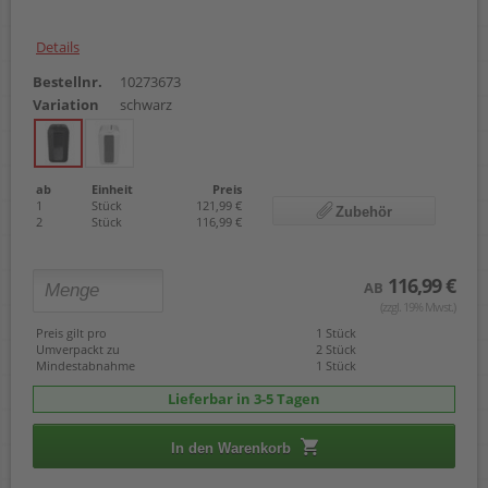
Details
Bestellnr.
10273673
Variation
schwarz
ab
Einheit
Preis
1
Stück
121,99 €
Zubehör
2
Stück
116,99 €
116,99 €
AB
(zzgl. 19% Mwst.)
Preis gilt pro
1 Stück
Umverpackt zu
2 Stück
Mindestabnahme
1 Stück
Lieferbar in 3-5 Tagen
In den Warenkorb