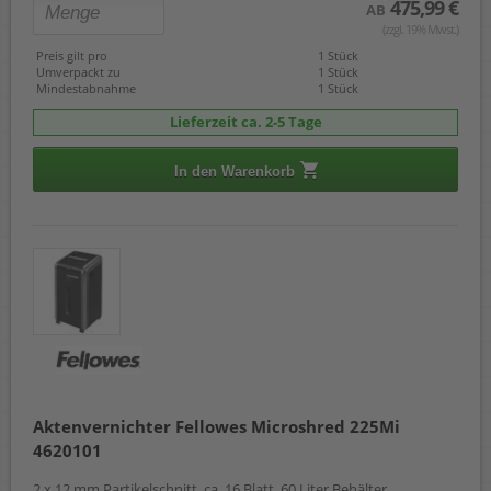
475,99 €
AB
(zzgl. 19% Mwst.)
Preis gilt pro
1 Stück
Umverpackt zu
1 Stück
Mindestabnahme
1 Stück
Lieferzeit ca. 2-5 Tage
In den Warenkorb
Aktenvernichter Fellowes Microshred 225Mi
4620101
2 x 12 mm Partikelschnitt, ca. 16 Blatt, 60 Liter Behälter