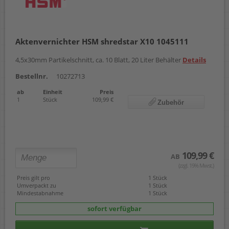
Aktenvernichter HSM shredstar X10 1045111
4,5x30mm Partikelschnitt, ca. 10 Blatt, 20 Liter Behälter
Details
Bestellnr.
10272713
ab
Einheit
Preis
1
Stück
109,99 €
Zubehör
109,99 €
AB
(zzgl. 19% Mwst.)
Preis gilt pro
1 Stück
Umverpackt zu
1 Stück
Mindestabnahme
1 Stück
sofort verfügbar