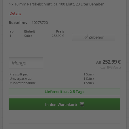
4 x 10 mm Partikelschnitt, ca. 100 Blatt, 23 Liter Behälter
Details
Bestellnr.
10273720
ab
Einheit
Preis
1
Stück
252,99 €
Zubehör
252,99 €
AB
(zzgl. 19% Mwst.)
Preis gilt pro
1 Stück
Umverpackt zu
1 Stück
Mindestabnahme
1 Stück
Lieferzeit ca. 2-5 Tage
In den Warenkorb