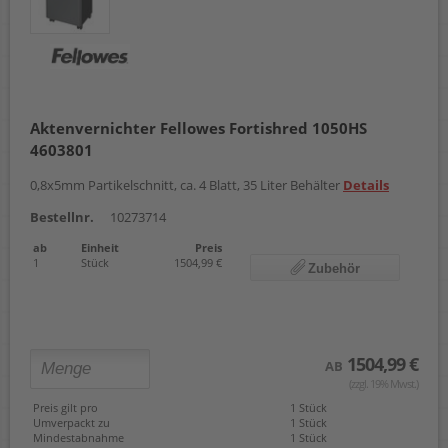
Aktenvernichter Fellowes Fortishred 1050HS
4603801
0,8x5mm Partikelschnitt, ca. 4 Blatt, 35 Liter Behälter
Details
Bestellnr.
10273714
ab
Einheit
Preis
1
Stück
1504,99 €
Zubehör
1504,99 €
AB
(zzgl. 19% Mwst.)
Preis gilt pro
1 Stück
Umverpackt zu
1 Stück
Mindestabnahme
1 Stück