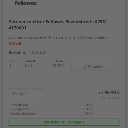
Aktenvernichter Fellowes Powershred LX25M
4170601
4x12mm Mini-Partikelschnitt, ca. 6 Blatt, 11,5 Liter Behälter
Details
Bestellnr.
10273634
ab
Einheit
Preis
1
Stück
95,99 €
Zubehör
95,99 €
AB
(zzgl. 19% Mwst.)
Preis gilt pro
1 Stück
Umverpackt zu
2 Stück
Mindestabnahme
1 Stück
Lieferbar in 3-5 Tagen