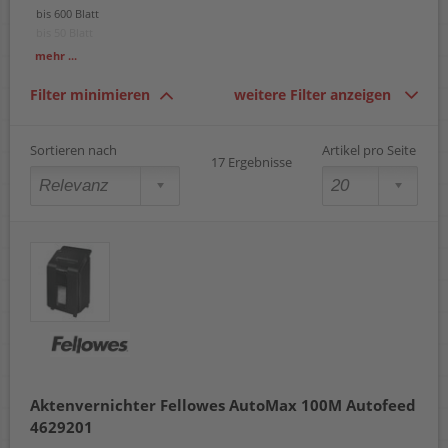
bis 600 Blatt
bis 50 Blatt
bis 150 Blatt
mehr ...
bis 200 Blatt
bis 300 Blatt
Filter minimieren
weitere Filter anzeigen
bis 400 Blatt
bis 450 Blatt
Sortieren nach
Artikel pro Seite
17 Ergebnisse
Aktenvernichter Fellowes AutoMax 100M Autofeed
4629201