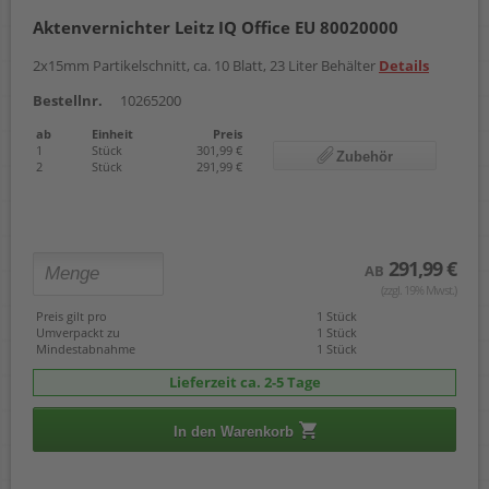
Aktenvernichter Leitz IQ Office EU 80020000
2x15mm Partikelschnitt, ca. 10 Blatt, 23 Liter Behälter
Details
Bestellnr.
10265200
ab
Einheit
Preis
1
Stück
301,99 €
Zubehör
2
Stück
291,99 €
291,99 €
AB
(zzgl. 19% Mwst.)
Preis gilt pro
1 Stück
Umverpackt zu
1 Stück
Mindestabnahme
1 Stück
Lieferzeit ca. 2-5 Tage
In den Warenkorb