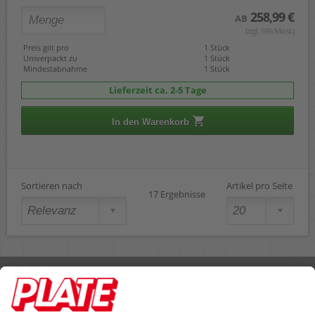
258,99 €
AB
(zzgl. 19% Mwst.)
Preis gilt pro
1 Stück
Umverpackt zu
1 Stück
Mindestabnahme
1 Stück
Lieferzeit ca. 2-5 Tage
In den Warenkorb
Sortieren nach
Artikel pro Seite
17 Ergebnisse
Rufen Sie uns an 04298 401-0
Lieferbedingungen
Impressum
Kontakt