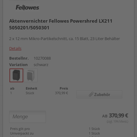
Aktenvernichter Fellowes Powershred LX211
5050201/5050301
2 x 12 mm Mikro-Partikelschnitt, ca. 15 Blatt, 23 Liter Behälter
Details
Bestellnr.
10270088
Variation
schwarz
ab
Einheit
Preis
1
Stück
370,99 €
Zubehör
370,99 €
AB
(zzgl. 19% Mwst.)
Preis gilt pro
1 Stück
Umverpackt zu
1 Stück