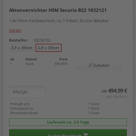
Aktenvernichter HSM Securio B22 1832121
1,9x15mm Partikelschnitt, ca. 7-9 Blatt, 33 Liter Behälter
Details
Bestellnr.
10256732
3,9 x 30mm
1,9 x 15mm
ab
Einheit
Preis
1
Stück
494,99 €
Zubehör
494,99 €
AB
(zzgl. 19% Mwst.)
Preis gilt pro
1 Stück
Umverpackt zu
1 Stück
Mindestabnahme
1 Stück
Lieferzeit ca. 2-5 Tage
In den Warenkorb