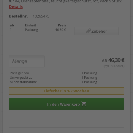
für A4, Drehzapfentafel, feuchtigkeitsgeschützt, rot, Pack 5 Stück
Details
Bestellnr.
10265475
ab
Einheit
Preis
1
Packung
46,39 €
Zubehör
46,39 €
AB
(zzgl. 19% Mwst.)
Preis gilt pro
1 Packung
Umverpackt zu
1 Packung
Mindestabnahme
1 Packung
Lieferbar in 1-2 Wochen
In den Warenkorb