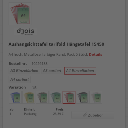
Aushangsichttafel tarifold Hängetafel 15450
A4 hoch, Metallöse, farbiger Rand, Pack 5 Stück
Details
Bestellnr.
10256188
A3 Einzelfarben
A3 sortiert
A4 Einzelfarben
A4 sortiert
Variation
rot
ab
Einheit
Preis
1
Packung
23,39 €
Zubehör