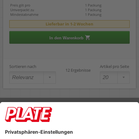
Preis gilt pro
1 Packung
Umverpackt zu
1 Packung
Mindestabnahme
1 Packung
Lieferbar in 1-2 Wochen
In den Warenkorb
Sortieren nach
Artikel pro Seite
12 Ergebnisse
Rufen Sie uns an 04298 401-0
Lieferbedingungen
Impressum
Kontakt
Footer anzeigen