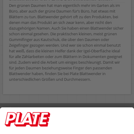
Den grünen Daumen hat man eigentlich mehr im Garten als im
Büro, aber auch der grüne Daumen für’s Büro, hat etwas mit
Blättern zu tun. Blattwender gehört oft zu den Produkten, bei
denen man das Produkt an sich zwar kenn, aber nicht den
dazugehörigen Namen. Auch Sie haben einen Blattwender sicher
schon einmal gesehen. Die praktischen kleinen, meist grünen
Gummifinger aus Kautschuk, die über den Daumen oder
Zeigefinger gezogen werden. Und wer sie schon einmal benutzt
hat weiß, dass die kleinen Helfer dank der Igel-Oberfläche ideal
für alle Zählarbeiten oder zum Blättern in Dokumenten geeignet
sind. Zudem wird die Arbeit um einiges beschleunigt. Damit wir
für jeden Daumen beziehungsweise Finger den passenden
Blattwender haben, finden Sie bei Plate Blattwender in
unterschiedlichen Größen und Durchmessern.
Rufen Sie uns an 04298 401-0
Lieferbedingungen
Impressum
Kontakt