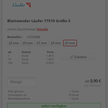
Blattwender Läufer 77519 Größe 5
22mm Durchmesser
Details
Bestellnr.
10250098
12 mm
15 mm
17 mm
19 mm
22 mm
ab
Einheit
Preis
1
Stück
1,40 €
Zubehör
10
Stück
1,00 €
100
Stück
0,90 €
0,90 €
AB
(zzgl. 19% Mwst.)
Preis gilt pro
1 Stück
Umverpackt zu
10 Stück
Mindestabnahme
1 Stück
sofort verfügbar