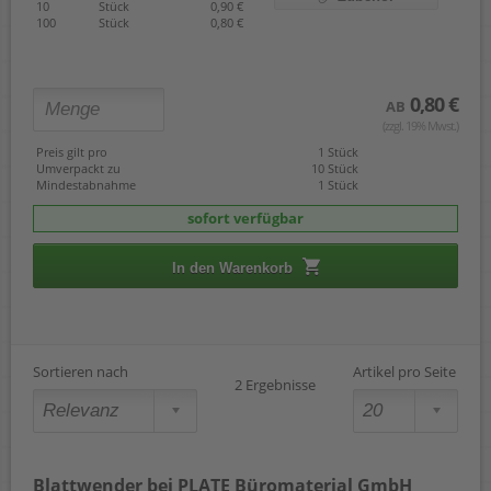
10
Stück
0,90 €
100
Stück
0,80 €
0,80 €
AB
(zzgl. 19% Mwst.)
Preis gilt pro
1 Stück
Umverpackt zu
10 Stück
Mindestabnahme
1 Stück
sofort verfügbar
In den Warenkorb
Sortieren nach
Artikel pro Seite
2 Ergebnisse
Blattwender bei PLATE Büromaterial GmbH