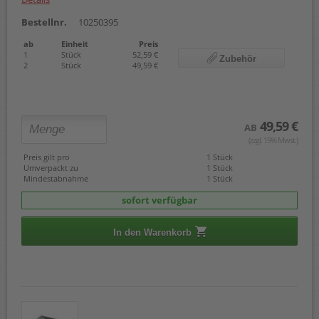
Bestellnr.
10250395
ab
Einheit
Preis
1
Stück
52,59 €
Zubehör
2
Stück
49,59 €
49,59 €
AB
(zzgl. 19% Mwst.)
Preis gilt pro
1 Stück
Umverpackt zu
1 Stück
Mindestabnahme
1 Stück
sofort verfügbar
In den Warenkorb