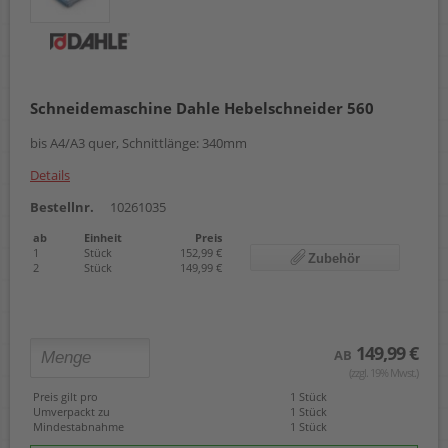
Schneidemaschine Dahle Hebelschneider 560
bis A4/A3 quer, Schnittlänge: 340mm
Details
Bestellnr.
10261035
ab
Einheit
Preis
1
Stück
152,99 €
Zubehör
2
Stück
149,99 €
149,99 €
AB
(zzgl. 19% Mwst.)
Preis gilt pro
1 Stück
Umverpackt zu
1 Stück
Mindestabnahme
1 Stück