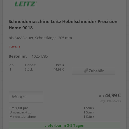
Schneidemaschine Leitz Hebelschneider Precision
Home 9018
bis A4/A3 quer, Schnittlänge: 305 mm
Details
Bestellnr.
10254785
ab
Einheit
Preis
1
Stück
44,99 €
Zubehör
44,99 €
AB
(zzgl. 19% Mwst.)
Preis gilt pro
1 Stück
Umverpackt zu
1 Stück
Mindestabnahme
1 Stück
Lieferbar in 3-5 Tagen