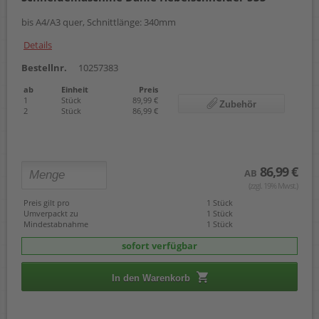
bis A4/A3 quer, Schnittlänge: 340mm
Details
Bestellnr.
10257383
ab
Einheit
Preis
1
Stück
89,99 €
Zubehör
2
Stück
86,99 €
86,99 €
AB
(zzgl. 19% Mwst.)
Preis gilt pro
1 Stück
Umverpackt zu
1 Stück
Mindestabnahme
1 Stück
sofort verfügbar
In den Warenkorb