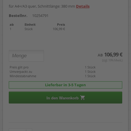
für A4+/A3 quer, Schnittlänge: 380 mm
Details
Bestellnr.
10254791
ab
Einheit
Preis
1
Stück
106,99 €
106,99 €
AB
(zzgl. 19% Mwst.)
Preis gilt pro
1 Stück
Umverpackt zu
1 Stück
Mindestabnahme
1 Stück
Lieferbar in 3-5 Tagen
In den Warenkorb