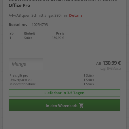
Office Pro
A4+/A3 quer, Schnittlänge: 380 mm
Details
Bestellnr.
10254793
ab
Einheit
Preis
1
Stück
130,99 €
130,99 €
AB
(zzgl. 19% Mwst.)
Preis gilt pro
1 Stück
Umverpackt zu
1 Stück
Mindestabnahme
1 Stück
Lieferbar in 3-5 Tagen
In den Warenkorb