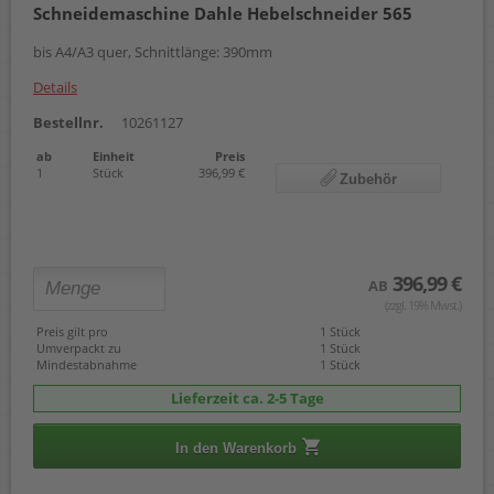
Schneidemaschine Dahle Hebelschneider 565
bis A4/A3 quer, Schnittlänge: 390mm
Details
Bestellnr.
10261127
ab
Einheit
Preis
1
Stück
396,99 €
Zubehör
396,99 €
AB
(zzgl. 19% Mwst.)
Preis gilt pro
1 Stück
Umverpackt zu
1 Stück
Mindestabnahme
1 Stück
Lieferzeit ca. 2-5 Tage
In den Warenkorb