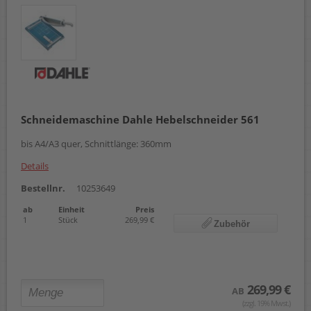
Schneidemaschine Dahle Hebelschneider 561
bis A4/A3 quer, Schnittlänge: 360mm
Details
Bestellnr.
10253649
ab
Einheit
Preis
1
Stück
269,99 €
Zubehör
269,99 €
AB
(zzgl. 19% Mwst.)