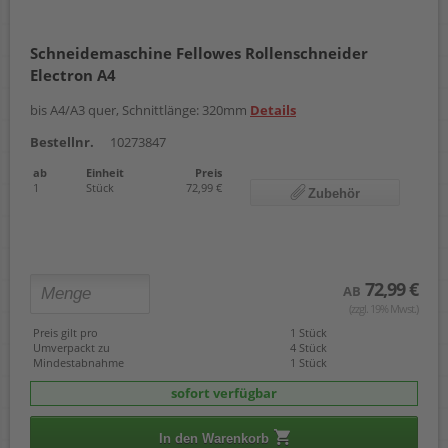
Schneidemaschine Fellowes Rollenschneider
Electron A4
bis A4/A3 quer, Schnittlänge: 320mm
Details
Bestellnr.
10273847
ab
Einheit
Preis
1
Stück
72,99 €
Zubehör
72,99 €
AB
(zzgl. 19% Mwst.)
Preis gilt pro
1 Stück
Umverpackt zu
4 Stück
Mindestabnahme
1 Stück
sofort verfügbar
In den Warenkorb