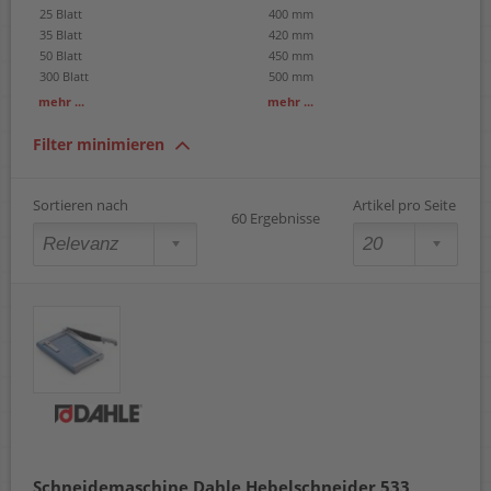
25 Blatt
400 mm
35 Blatt
420 mm
50 Blatt
450 mm
300 Blatt
500 mm
600 Blatt
550 mm
mehr ...
mehr ...
800 Blatt
750 mm
1100 mm
Filter minimieren
1300 mm
1500 mm
1850 mm
Sortieren nach
Artikel pro Seite
60 Ergebnisse
Schneidemaschine Dahle Hebelschneider 533