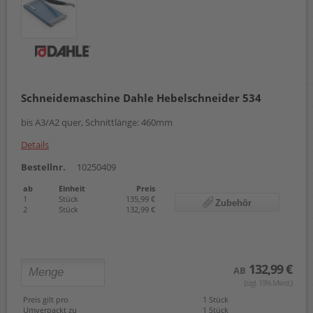
Schneidemaschine Dahle Hebelschneider 534
bis A3/A2 quer, Schnittlänge: 460mm
Details
Bestellnr.
10250409
ab
Einheit
Preis
1
Stück
135,99 €
Zubehör
2
Stück
132,99 €
132,99 €
AB
(zzgl. 19% Mwst.)
Preis gilt pro
1 Stück
Umverpackt zu
1 Stück