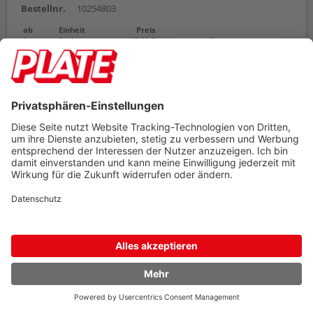
Bestellnr.
10254803
ab
Einheit
Preis
1
Packung
12,29 €
Zubehör
12,29 €
AB
(zzgl. 19% Mwst.)
Preis gilt pro
1 Packung
Umverpackt zu
1 Packung
Mindestabnahme
1 Packung
Lieferbar in 3-5 Tagen
In den Warenkorb
Sortieren nach
Artikel pro Seite
60 Ergebnisse