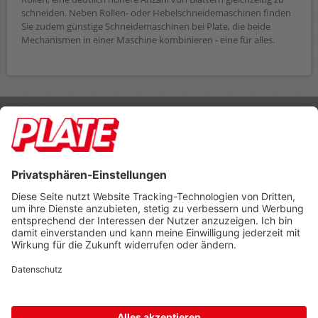
schneiden. Neben Rollen- oder Hebelschneidemaschinen finden
Sie zudem günstige Schneidemaschinen bei Plate, die beide
Mechanismen in einer Maschine kombinieren - eine für alles.
Rufen Sie uns an 04298 401-0
Lieferbedingungen
Impressum
Kontakt
Footer anzeigen
PLATE Büromaterial Vertriebs GmbH
Hilligenwarf 5
28865 Lilienthal
Tel: 04298 401-0
Fax: 04298 401-140