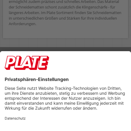
ermöglicht zudem präzises und schnelles Arbeiten. Das Material
der Schneidematten schont zusätzlich die Klingenschärfe - für
längeres Arbeiten. Im Plate Sortiment finden Sie Schneidematten
in unterschiedlichen Größen und Stärken für Ihre individuellen
Anforderungen.
Rufen Sie uns an 04298 401-0
Lieferbedingungen
Impressum
Kontakt
Footer anzeigen
PLATE Büromaterial Vertriebs GmbH
Hilligenwarf 5
28865 Lilienthal
Tel: 04298 401-0
Fax: 04298 401-140