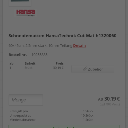
Schneidematten HansaTechnik Cut Mat h1320060
60x45cm, 2,5mm stark, 10mm Teilung
Details
Bestellnr.
10255885
ab
Einheit
Preis
1
Stück
30,19 €
Zubehör
30,19 €
AB
(zzgl. 19% Mwst.)
Preis gilt pro
1 Stück
Umverpackt zu
10 Stück
Mindestabnahme
1 Stück