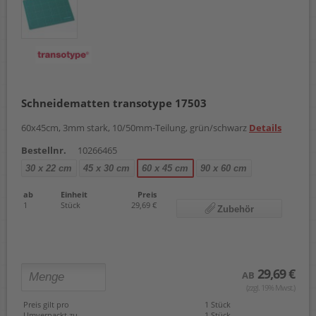
Schneidematten transotype 17503
60x45cm, 3mm stark, 10/50mm-Teilung, grün/schwarz
Details
Bestellnr.
10266465
30 x 22 cm
45 x 30 cm
60 x 45 cm
90 x 60 cm
ab
Einheit
Preis
1
Stück
29,69 €
Zubehör
29,69 €
AB
(zzgl. 19% Mwst.)
Preis gilt pro
1 Stück
Umverpackt zu
1 Stück