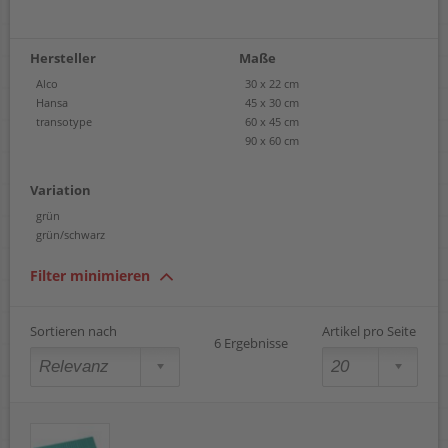
Hersteller
Maße
Alco
30 x 22 cm
Hansa
45 x 30 cm
transotype
60 x 45 cm
90 x 60 cm
Variation
grün
grün/schwarz
Filter minimieren
Sortieren nach
Artikel pro Seite
6 Ergebnisse