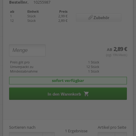
Bestellnr.
10255987
ab
Einheit
Preis
1
Stück
2,99 €
Zubehör
12
Stück
2,89 €
2,89 €
AB
(zzgl. 19% Mwst.)
Preis gilt pro
1 Stück
Umverpackt zu
12 Stück
Mindestabnahme
1 Stück
sofort verfügbar
In den Warenkorb
Sortieren nach
Artikel pro Seite
1 Ergebnisse