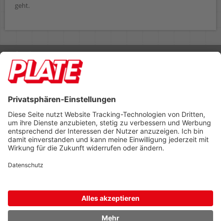
geht.
Rufen Sie uns an 04298 401-0
Lieferbedingungen
Impressum
Kontakt
Footer anzeigen
PLATE Büromaterial Vertriebs GmbH
Hilligenwarf 5
28865 Lilienthal
Tel: 04298 401-0
Fax: 04298 401-140
info@plate.de