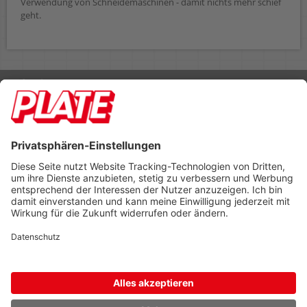
Verwendung von Schneidemaschinen - damit nichts mehr schief
geht.
Rufen Sie uns an 04298 401-0
Lieferbedingungen
Impressum
Kontakt
Footer anzeigen
PLATE Büromaterial Vertriebs GmbH
Hilligenwarf 5
28865 Lilienthal
Tel: 04298 401-0
Fax: 04298 401-140
info@plate.de