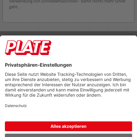
Verwendung von Schneidemaschinen - damit nichts mehr schief
geht.
Rufen Sie uns an 04298 401-0
Lieferbedingungen
Impressum
Kontakt
Footer anzeigen
PLATE Büromaterial Vertriebs GmbH
Hilligenwarf 5
28865 Lilienthal
Tel: 04298 401-0
Fax: 04298 401-140
info@plate.de