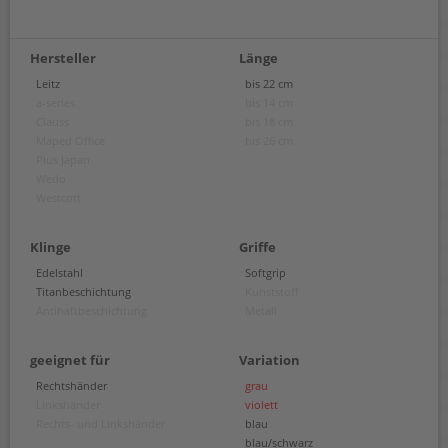
Hersteller
Länge
Leitz
bis 22 cm
a-series
bis 14 cm
Clauss
bis 18 cm
Maped Office
bis 26 cm
Plus Japan
Wedo
Westcott
Klinge
Griffe
Edelstahl
Softgrip
Titanbeschichtung
Kunststoff
Antihaftbeschichtung
Metall
geeignet für
Variation
Rechtshänder
grau
Linkshänder
violett
Rechts- und Linkshänder
blau
blau/schwarz