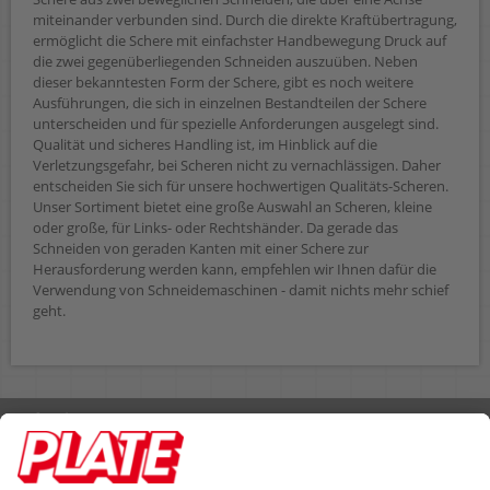
miteinander verbunden sind. Durch die direkte Kraftübertragung,
ermöglicht die Schere mit einfachster Handbewegung Druck auf
die zwei gegenüberliegenden Schneiden auszuüben. Neben
dieser bekanntesten Form der Schere, gibt es noch weitere
Ausführungen, die sich in einzelnen Bestandteilen der Schere
unterscheiden und für spezielle Anforderungen ausgelegt sind.
Qualität und sicheres Handling ist, im Hinblick auf die
Verletzungsgefahr, bei Scheren nicht zu vernachlässigen. Daher
entscheiden Sie sich für unsere hochwertigen Qualitäts-Scheren.
Unser Sortiment bietet eine große Auswahl an Scheren, kleine
oder große, für Links- oder Rechtshänder. Da gerade das
Schneiden von geraden Kanten mit einer Schere zur
Herausforderung werden kann, empfehlen wir Ihnen dafür die
Verwendung von Schneidemaschinen - damit nichts mehr schief
geht.
Rufen Sie uns an 04298 401-0
Lieferbedingungen
Impressum
Kontakt