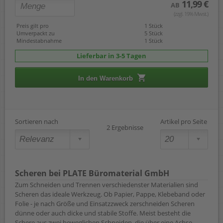
11,99 €
AB
(zzgl. 19% Mwst.)
Preis gilt pro
1 Stück
Umverpackt zu
5 Stück
Mindestabnahme
1 Stück
Lieferbar in 3-5 Tagen
In den Warenkorb
Sortieren nach
Artikel pro Seite
2 Ergebnisse
Scheren bei PLATE Büromaterial GmbH
Zum Schneiden und Trennen verschiedenster Materialien sind
Scheren das ideale Werkzeug. Ob Papier, Pappe, Klebeband oder
Folie - je nach Größe und Einsatzzweck zerschneiden Scheren
dünne oder auch dicke und stabile Stoffe. Meist besteht die
Schere aus zwei beweglichen Schneiden, die über eine Achse