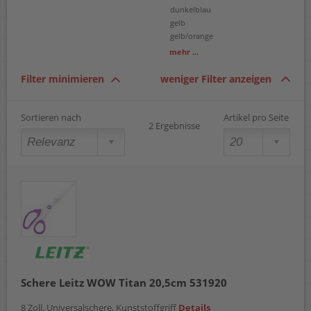
dunkelblau
gelb
gelb/orange
grau/gelb
mehr ...
grün
pink
Filter minimieren
weniger Filter anzeigen
rosa
rot
schwarz
Sortieren nach
Artikel pro Seite
2 Ergebnisse
silber
türkis
weiß
weiß/grün
Schere Leitz WOW Titan 20,5cm 531920
8 Zoll, Universalschere, Kunststoffgriff
Details