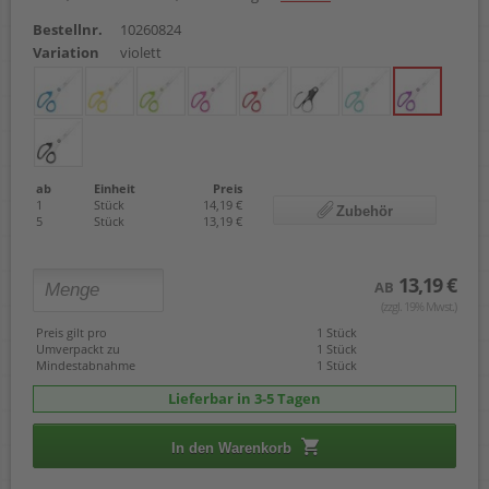
Bestellnr.
10260824
Variation
violett
ab
Einheit
Preis
1
Stück
14,19 €
Zubehör
5
Stück
13,19 €
13,19 €
AB
(zzgl. 19% Mwst.)
Preis gilt pro
1 Stück
Umverpackt zu
1 Stück
Mindestabnahme
1 Stück
Lieferbar in 3-5 Tagen
In den Warenkorb