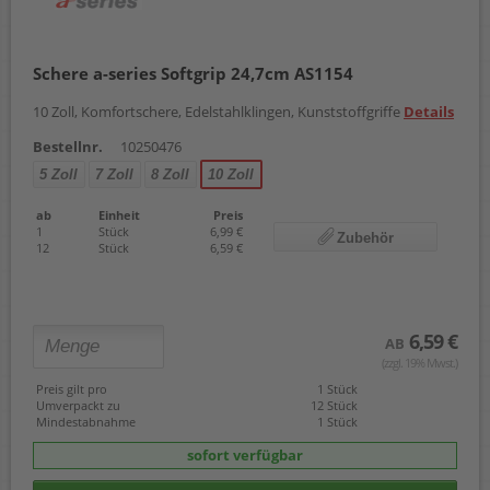
Schere a-series Softgrip 24,7cm AS1154
10 Zoll, Komfortschere, Edelstahlklingen, Kunststoffgriffe
Details
Bestellnr.
10250476
5 Zoll
7 Zoll
8 Zoll
10 Zoll
ab
Einheit
Preis
1
Stück
6,99 €
Zubehör
12
Stück
6,59 €
6,59 €
AB
(zzgl. 19% Mwst.)
Preis gilt pro
1 Stück
Umverpackt zu
12 Stück
Mindestabnahme
1 Stück
sofort verfügbar