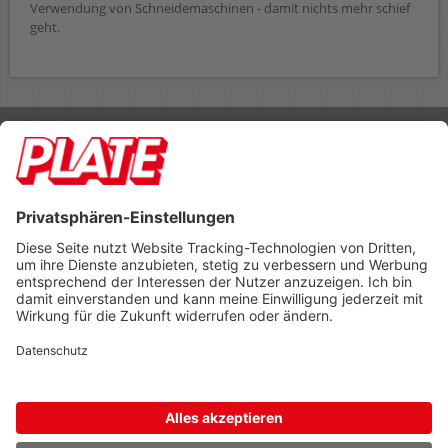
Verwendung von Schneidemaschinen - damit nichts mehr schief
geht.
Rufen Sie uns an 04298 401-0
Lieferbedingungen
Impressum
Kontakt
Footer anzeigen
PLATE Büromaterial Vertriebs GmbH
Hilligenwarf 5
28865 Lilienthal
Tel: 04298 401-0
Fax: 04298 401-140
info@plate.de