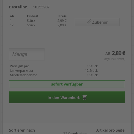
Bestellnr.
10255987
ab
Einheit
Preis
1
Stück
2,99 €
Zubehör
12
Stück
2,89 €
2,89 €
AB
(zzgl. 19% Mwst.)
Preis gilt pro
1 Stück
Umverpackt zu
12 Stück
Mindestabnahme
1 Stück
sofort verfügbar
In den Warenkorb
Sortieren nach
Artikel pro Seite
33 Ergebnisse