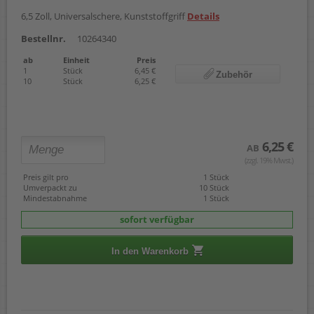
6,5 Zoll, Universalschere, Kunststoffgriff
Details
Bestellnr.
10264340
ab
Einheit
Preis
1
Stück
6,45 €
Zubehör
10
Stück
6,25 €
6,25 €
AB
(zzgl. 19% Mwst.)
Preis gilt pro
1 Stück
Umverpackt zu
10 Stück
Mindestabnahme
1 Stück
sofort verfügbar
In den Warenkorb