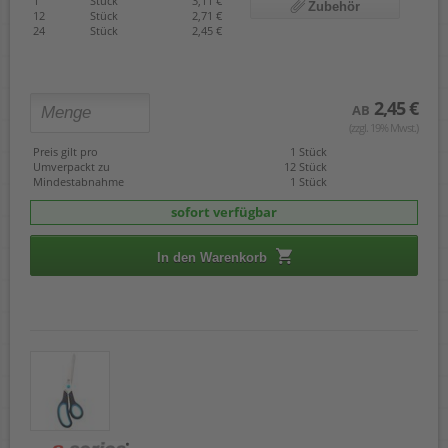
1
Stück
3,11 €
Zubehör
12
Stück
2,71 €
24
Stück
2,45 €
2,45 €
AB
(zzgl. 19% Mwst.)
Preis gilt pro
1 Stück
Umverpackt zu
12 Stück
Mindestabnahme
1 Stück
sofort verfügbar
In den Warenkorb