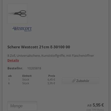
Schere Westcott 21cm E-30100 00
8 Zoll, Universalschere, Kunststoffgriffe, mit Flaschenöffner
Details
Bestellnr.
10265818
ab
Einheit
Preis
1
Stück
6,45 €
Zubehör
6
Stück
5,95 €
5,95 €
AB
(zzgl. 19% Mwst.)