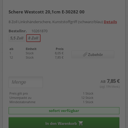
Schere Westcott 20,1cm E-30282 00
8 Zoll Linkshänderschere, Kunststoffgriff (schwarz/blau)
Details
Bestellnr.
10261870
5,5 Zoll
8 Zoll
ab
Einheit
Preis
1
Stück
8,05 €
Zubehör
12
Stück
7,85 €
7,85 €
AB
(zzgl. 19% Mwst.)
Preis gilt pro
1 Stück
Umverpackt zu
12 Stück
Mindestabnahme
1 Stück
sofort verfügbar
In den Warenkorb