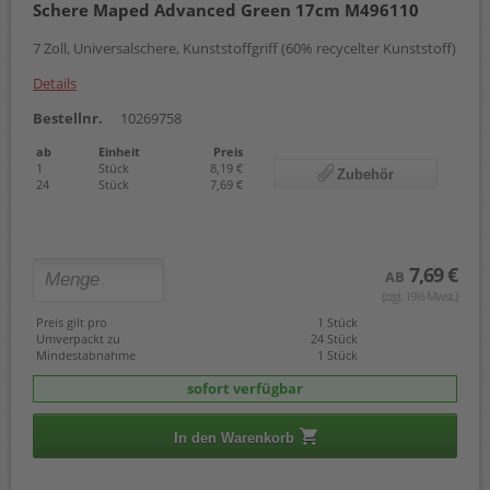
Schere Maped Advanced Green 17cm M496110
7 Zoll, Universalschere, Kunststoffgriff (60% recycelter Kunststoff)
Details
Bestellnr.
10269758
ab
Einheit
Preis
1
Stück
8,19 €
Zubehör
24
Stück
7,69 €
7,69 €
AB
(zzgl. 19% Mwst.)
Preis gilt pro
1 Stück
Umverpackt zu
24 Stück
Mindestabnahme
1 Stück
sofort verfügbar
In den Warenkorb