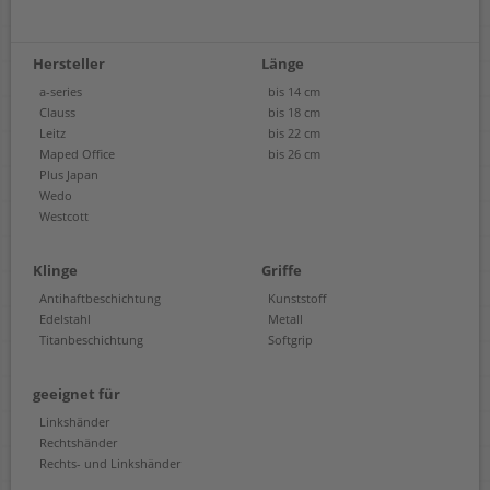
Hersteller
Länge
a-series
bis 14 cm
Clauss
bis 18 cm
Leitz
bis 22 cm
Maped Office
bis 26 cm
Plus Japan
Wedo
Westcott
Klinge
Griffe
Antihaftbeschichtung
Kunststoff
Edelstahl
Metall
Titanbeschichtung
Softgrip
geeignet für
Linkshänder
Rechtshänder
Rechts- und Linkshänder