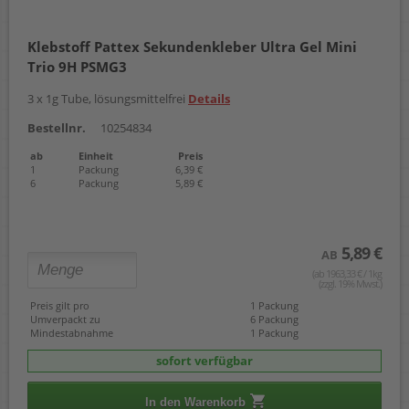
Klebstoff Pattex Sekundenkleber Ultra Gel Mini
Trio 9H PSMG3
3 x 1g Tube, lösungsmittelfrei
Details
Bestellnr.
10254834
ab
Einheit
Preis
1
Packung
6,39 €
6
Packung
5,89 €
5,89 €
AB
(ab 1963,33 € / 1kg
(zzgl. 19% Mwst.)
Preis gilt pro
1 Packung
Umverpackt zu
6 Packung
Mindestabnahme
1 Packung
sofort verfügbar
In den Warenkorb