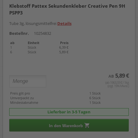
Klebstoff Pattex Sekundenkleber Creative Pen 9H
PSPP3
Tube 3g, lösungsmittelfrei
Details
Bestellnr.
10254832
ab
Einheit
Preis
1
Stück
6,39 €
6
Stück
5,89 €
5,89 €
AB
(ab 1963,33 € / 1kg
(zzgl. 19% Mwst.)
Preis gilt pro
1 Stück
Umverpackt zu
6 Stück
Mindestabnahme
1 Stück
Lieferbar in 3-5 Tagen
In den Warenkorb