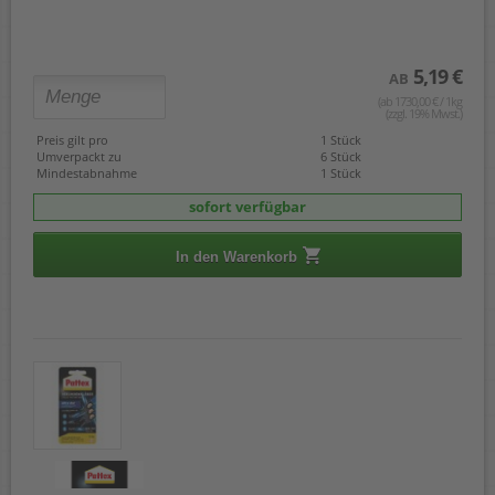
5,19 €
AB
(ab 1730,00 € / 1kg
(zzgl. 19% Mwst.)
Preis gilt pro
1 Stück
Umverpackt zu
6 Stück
Mindestabnahme
1 Stück
sofort verfügbar
In den Warenkorb