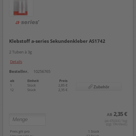
Klebstoff a-series Sekundenkleber AS1742
2 Tuben à 3g
Details
Bestellnr.
10256765
ab
Einheit
Preis
1
Stück
2,85 €
Zubehör
12
Stück
2,35 €
2,35 €
AB
(ab 470,00 € / 1kg)
(zzgl. 19% Mwst.)
Preis gilt pro
1 Stück
Umverpackt zu
12 Stück