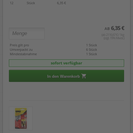
12
Stück
6,35 €
6,35 €
AB
(ab 2116,67 € / 1kg
(zzgl. 19% Mwst.)
Preis gilt pro
1 Stück
Umverpackt zu
6 Stück
Mindestabnahme
1 Stück
sofort verfügbar
In den Warenkorb