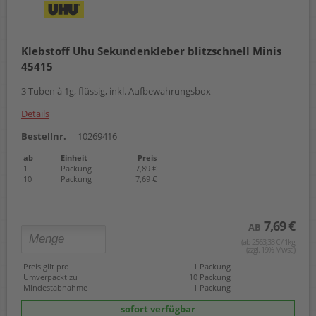
Klebstoff Uhu Sekundenkleber blitzschnell Minis
45415
3 Tuben à 1g, flüssig, inkl. Aufbewahrungsbox
Details
Bestellnr.
10269416
ab
Einheit
Preis
1
Packung
7,89 €
10
Packung
7,69 €
7,69 €
AB
(ab 2563,33 € / 1kg
(zzgl. 19% Mwst.)
Preis gilt pro
1 Packung
Umverpackt zu
10 Packung
Mindestabnahme
1 Packung
sofort verfügbar