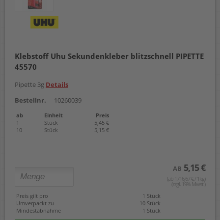
Klebstoff Uhu Sekundenkleber blitzschnell PIPETTE
45570
Pipette 3g
Details
Bestellnr.
10260039
ab
Einheit
Preis
1
Stück
5,45 €
10
Stück
5,15 €
5,15 €
AB
(ab 1716,67 € / 1kg)
(zzgl. 19% Mwst.)
Preis gilt pro
1 Stück
Umverpackt zu
10 Stück
Mindestabnahme
1 Stück