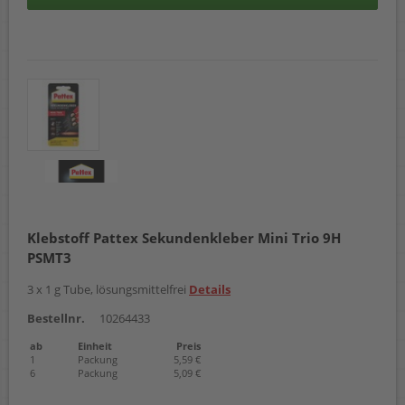
Klebstoff Pattex Sekundenkleber Mini Trio 9H
PSMT3
3 x 1 g Tube, lösungsmittelfrei
Details
Bestellnr.
10264433
ab
Einheit
Preis
1
Packung
5,59 €
6
Packung
5,09 €