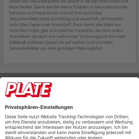
lassen den Sekundenkleber bei Bedarf in die kleinsten Ecken und
Risse fließen. Damit werden kleine Schäden in Sekundenschnelle
behoben und Reparaturen sind oft fast unsichtbar.
Sekundenkleber klebt zuverlässig und dauerhaft, ob Porzellan,
Holz, Glas, Papier oder Kunststoff. Doch damit alles klebt nur
nicht Ihre Finger, gibt es inzwischen Varianten, die nicht sofort
Ihre kleben, sondern erst nach kurzer Trocknungszeit ihre volle
Klebkraft entfalten. Setzen Sie auf starken und schnellen
Sekundenkleber aus dem günstigen Plate Angebot.
Rufen Sie uns an 04298 401-0
Lieferbedingungen
Impressum
Kontakt
Footer anzeigen
PLATE Büromaterial Vertriebs GmbH
Hilligenwarf 5