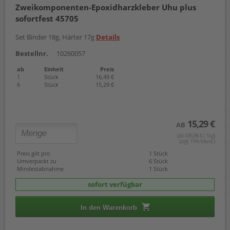
Zweikomponenten-Epoxidharzkleber Uhu plus
sofortfest 45705
Set Binder 18g, Härter 17g
Details
Bestellnr.
10260057
ab
Einheit
Preis
1
Stück
16,49 €
6
Stück
15,29 €
15,29 €
AB
(ab 436,86 € / 1kg)
(zzgl. 19% Mwst.)
Preis gilt pro
1 Stück
Umverpackt zu
6 Stück
Mindestabnahme
1 Stück
sofort verfügbar
In den Warenkorb