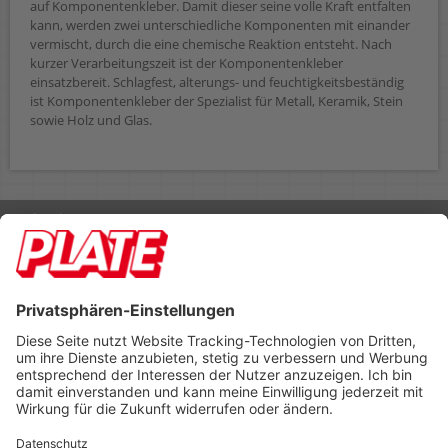
auf Komponentenkleber. Damit dieser seine volle Kraft entfalten
kann, werden zwei unterschiedliche Komponenten mit einander
vermischt, durch die eine chemische Reaktion entsteht. Nach
kurzer Verarbeitungszeit ist der Komponentenkleber
einsatzbereit. Schlagfest, alterungs- und feuchtigkeitsbeständig
ist Komponentenkleber der Spezialist für Metall, Keramik, Stein
sowie Holz und Glas.
Rufen Sie uns an 04298 401-0
Lieferbedingungen
Impressum
Kontakt
Footer anzeigen
PLATE Büromaterial Vertriebs GmbH
Hilligenwarf 5
28865 Lilienthal