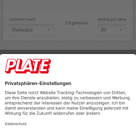
Sortieren nach
Artikel pro Seite
2 Ergebnisse
Rufen Sie uns an 04298 401-0
Lieferbedingungen
Impressum
Kontakt
Footer anzeigen
PLATE Büromaterial Vertriebs GmbH
Hilligenwarf 5
28865 Lilienthal
Tel: 04298 401-0
Fax: 04298 401-140