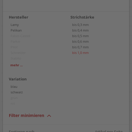
Hersteller
Strichstärke
Lamy
bis 0,3 mm
Pelikan
bis 0,4 mm
Faber-Castell
bis 0,5 mm
Parker
bis 0,6 mm
Pilot
bis 0,7 mm
Schneider
bis 1,0 mm
Stabilo
Uni-Ball
mehr ...
Waterman
Variation
blau
schwarz
grün
rot
Filter minimieren
Sortieren nach
Artikel pro Seite