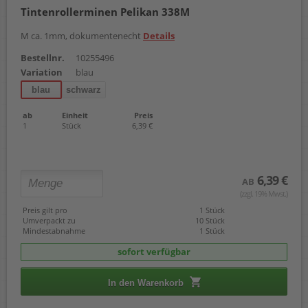
Tintenrollerminen Pelikan 338M
M ca. 1mm, dokumentenecht
Details
Bestellnr.
10255496
Variation
blau
blau
schwarz
ab
Einheit
Preis
1
Stück
6,39 €
6,39 €
AB
(zzgl. 19% Mwst.)
Preis gilt pro
1 Stück
Umverpackt zu
10 Stück
Mindestabnahme
1 Stück
sofort verfügbar
In den Warenkorb