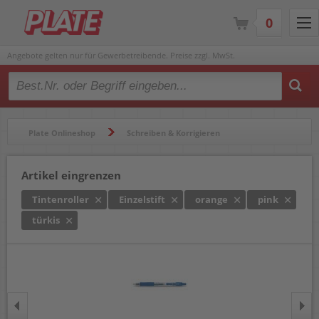
0
Angebote gelten nur für Gewerbetreibende. Preise zzgl. MwSt.
Type 2 or more characters for results.
Plate Onlineshop
Schreiben & Korrigieren
Gelschreiber & Tintenroller
Tintenroller
Artikel eingrenzen
Tintenroller
Einzelstift
orange
pink
türkis