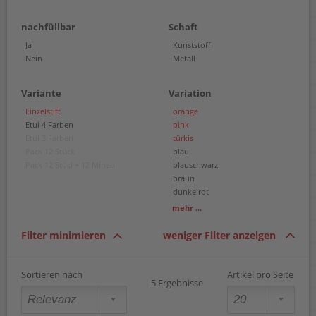
nachfüllbar
Schaft
Ja
Kunststoff
Nein
Metall
Variante
Variation
Einzelstift
orange
Etui 4 Farben
pink
Etui 3 Farben
türkis
Pack 12 Stück
blau
Pack 12 Stücl + 12 Minen
blauschwarz
braun
dunkelrot
grün
mehr ...
hellblau
hellgrün
Filter minimieren
weniger Filter anzeigen
lila
neonblau
neonorange
Sortieren nach
Artikel pro Seite
5 Ergebnisse
neonpink
rot
schwarz