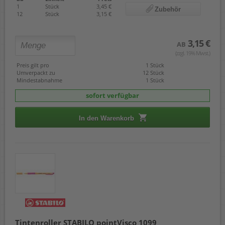
1
Stück
3,45 €
Zubehör
12
Stück
3,15 €
3,15 €
AB
(zzgl. 19% Mwst.)
Preis gilt pro
1 Stück
Umverpackt zu
12 Stück
Mindestabnahme
1 Stück
sofort verfügbar
In den Warenkorb
Tintenroller STABILO pointVisco 1099