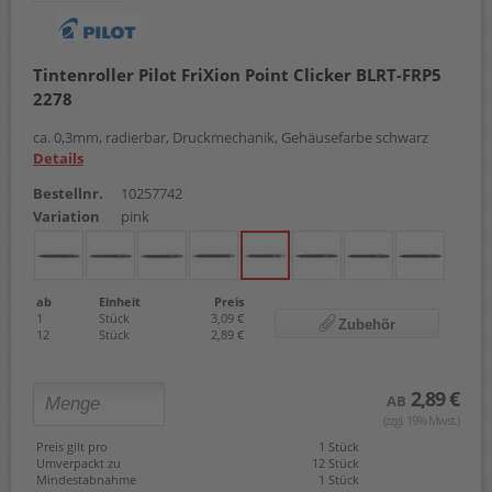
Tintenroller Pilot FriXion Point Clicker BLRT-FRP5
2278
ca. 0,3mm, radierbar, Druckmechanik, Gehäusefarbe schwarz
Details
Bestellnr.
10257742
Variation
pink
ab
Einheit
Preis
1
Stück
3,09 €
Zubehör
12
Stück
2,89 €
2,89 €
AB
(zzgl. 19% Mwst.)
Preis gilt pro
1 Stück
Umverpackt zu
12 Stück
Mindestabnahme
1 Stück