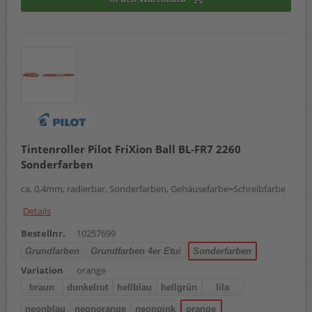
Tintenroller Pilot FriXion Ball BL-FR7 2260
Sonderfarben
ca. 0,4mm, radierbar, Sonderfarben, Gehäusefarbe=Schreibfarbe
Details
Bestellnr.
10257699
Grundfarben
Grundfarben 4er Etui
Sonderfarben
Variation
orange
braun
dunkelrot
hellblau
hellgrün
lila
neonblau
neonorange
neonpink
orange