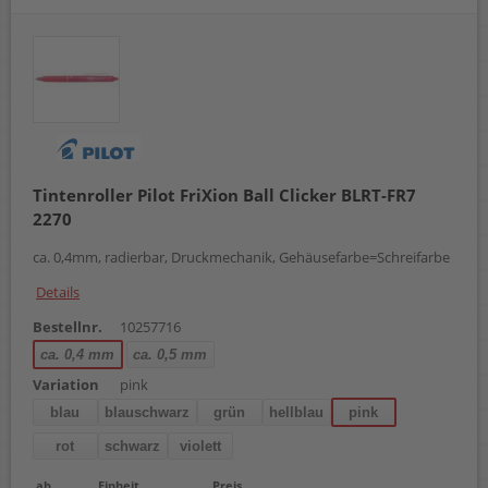
silber
violett
sortiert
Tintenroller Pilot FriXion Ball Clicker BLRT-FR7
2270
ca. 0,4mm, radierbar, Druckmechanik, Gehäusefarbe=Schreifarbe
Details
Bestellnr.
10257716
ca. 0,4 mm
ca. 0,5 mm
Variation
pink
blau
blauschwarz
grün
hellblau
pink
rot
schwarz
violett
ab
Einheit
Preis