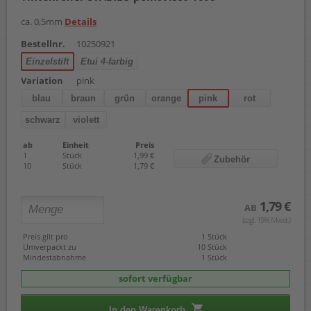
ca. 0,5mm
Details
Bestellnr.
10250921
Einzelstift
Etui 4-farbig
Variation
pink
blau
braun
grün
orange
pink
rot
schwarz
violett
ab
Einheit
Preis
1
Stück
1,99 €
Zubehör
10
Stück
1,79 €
1,79 €
AB
(zzgl. 19% Mwst.)
Preis gilt pro
1 Stück
Umverpackt zu
10 Stück
Mindestabnahme
1 Stück
sofort verfügbar
In den Warenkorb