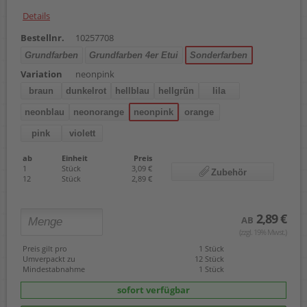
Details
Bestellnr.
10257708
Grundfarben
Grundfarben 4er Etui
Sonderfarben
Variation
neonpink
braun
dunkelrot
hellblau
hellgrün
lila
neonblau
neonorange
neonpink
orange
pink
violett
ab
Einheit
Preis
1
Stück
3,09 €
Zubehör
12
Stück
2,89 €
2,89 €
AB
(zzgl. 19% Mwst.)
Preis gilt pro
1 Stück
Umverpackt zu
12 Stück
Mindestabnahme
1 Stück
sofort verfügbar