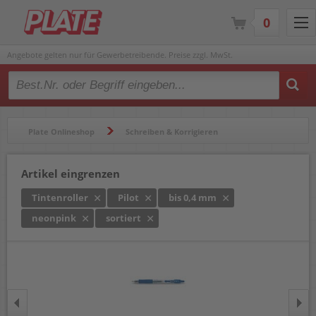
0
Angebote gelten nur für Gewerbetreibende. Preise zzgl. MwSt.
Type 2 or more characters for results.
Plate Onlineshop
Schreiben & Korrigieren
Gelschreiber & Tintenroller
Tintenroller
Artikel eingrenzen
Tintenroller
Pilot
bis 0,4 mm
neonpink
sortiert