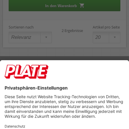
In den Warenkorb
Sortieren nach
Artikel pro Seite
2 Ergebnisse
Rufen Sie uns an 04298 401-0
Lieferbedingungen
Impressum
Kontakt
Footer anzeigen
PLATE Büromaterial Vertriebs GmbH
Hilligenwarf 5
28865 Lilienthal