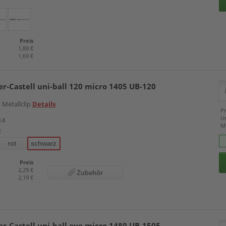
Preis
1,89 €
1,69 €
er-Castell uni-ball 120 micro 1405 UB-120
 Metallclip
Details
Pr
U
14
M
z
rot
schwarz
Preis
2,29 €
Zubehör
2,19 €
er-Castell uni-ball eye micro 1480 UB-150E