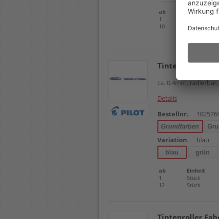
ab
Einheit
1
Stück
10
Stück
Tintenroller Pil
ca. 0,4mm, radierbar
Details
Bestellnr.
102576
Grundfarben
Gru
Variation
blau
blau
grün
ab
Einheit
1
Stück
12
Stück
Tintenroller Fab