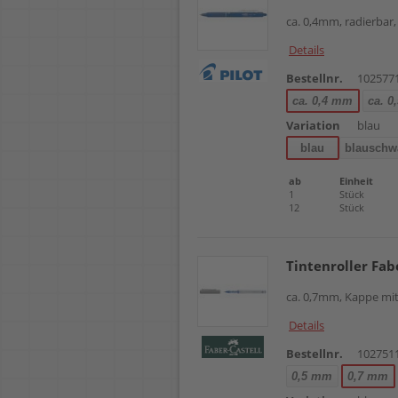
ca. 0,4mm, radierbar
Details
Bestellnr.
102577
ca. 0,4 mm
ca. 0
Variation
blau
blau
blauschw
ab
Einheit
1
Stück
12
Stück
Tintenroller Fab
ca. 0,7mm, Kappe mit
Details
Bestellnr.
102751
0,5 mm
0,7 mm