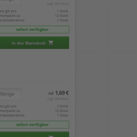
(zzgl. 19% Mwst.)
eis gilt pro
1 Stück
mverpackt zu
12 Stück
indestabnahme
1 Stück
sofort verfügbar
In den Warenkorb
1,69 €
AB
(zzgl. 19% Mwst.)
eis gilt pro
1 Stück
mverpackt zu
12 Stück
indestabnahme
1 Stück
sofort verfügbar