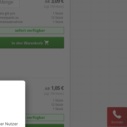
3,09 €
AB
(zzgl. 19% Mwst.)
eis gilt pro
1 Stück
mverpackt zu
12 Stück
indestabnahme
1 Stück
sofort verfügbar
In den Warenkorb
1,05 €
AB
(zzgl. 19% Mwst.)
eis gilt pro
1 Stück
mverpackt zu
12 Stück
indestabnahme
1 Stück
sofort verfügbar
Kontakt