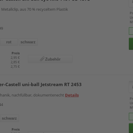
Metallclip, aus 70 % recyceltem Plastik
Pr
U
M
99
rot
schwarz
Preis
2,95 €
Zubehör
2,85 €
2,75 €
er-Castell uni-ball Jetstream RT 2453
hanik, nachfüllbar, dokumentenecht
Details
Pr
U
44
M
schwarz
Preis