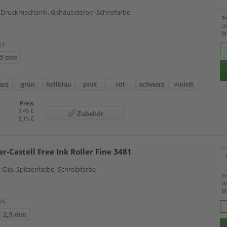
, Druckmechanik, Gehäusefarbe=Schreifarbe
Pr
U
M
11
,5 mm
arz
grün
hellblau
pink
rot
schwarz
violett
Preis
3,45 €
Zubehör
3,15 €
er-Castell Free Ink Roller Fine 3481
 Clip, Spitzenfarbe=Schreibfarbe
Pr
U
M
15
1,5 mm