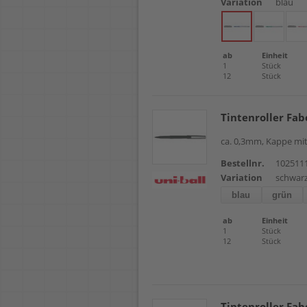
Variation
blau
ab
Einheit
1
Stück
12
Stück
Tintenroller Fab
ca. 0,3mm, Kappe mit
Bestellnr.
102511
Variation
schwar
blau
grün
ab
Einheit
1
Stück
12
Stück
Tintenroller Fab