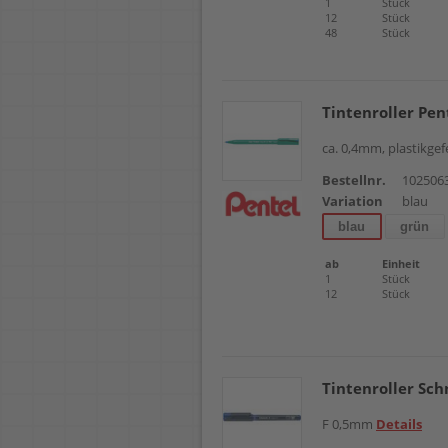
1
Stück
12
Stück
48
Stück
Tintenroller Pen
ca. 0,4mm, plastikge
Bestellnr.
102506
Variation
blau
blau
grün
ab
Einheit
1
Stück
12
Stück
Tintenroller Sch
F 0,5mm
Details