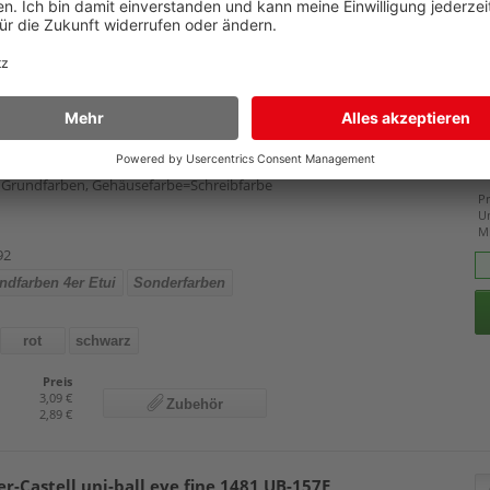
Preis
1,15 €
Zubehör
1,05 €
ot FriXion Ball BL-FR7 2260 Grundfarben
, Grundfarben, Gehäusefarbe=Schreibfarbe
Pr
U
M
92
ndfarben 4er Etui
Sonderfarben
rot
schwarz
Preis
3,09 €
Zubehör
2,89 €
er-Castell uni-ball eye fine 1481 UB-157E