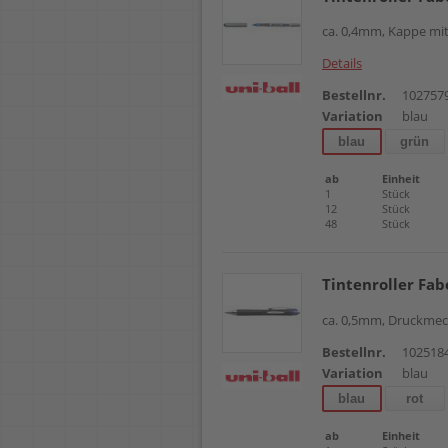
ca. 0,4mm, Kappe mit 
Details
Bestellnr.
102757
Variation
blau
blau
grün
ab
Einheit
1
Stück
12
Stück
48
Stück
Tintenroller Fab
ca. 0,5mm, Druckmec
Bestellnr.
102518
Variation
blau
blau
rot
ab
Einheit