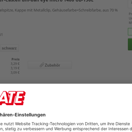
elspitze, Kappe mit Metallclip, Gehäusefarbe=Schreibfarbe, aus 70 %
Pr
U
M
51
schwarz
Preis
3,29 €
Zubehör
3,19 €
3,09 €
ries
e, Metallspitze, Kappe mit Clip
Details
Pr
U
90
M
z