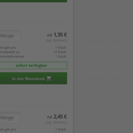
1,35 €
AB
(zzgl. 19% Mwst.)
eis gilt pro
1 Stück
mverpackt zu
12 Stück
indestabnahme
1 Stück
sofort verfügbar
In den Warenkorb
2,45 €
AB
(zzgl. 19% Mwst.)
eis gilt pro
1 Stück