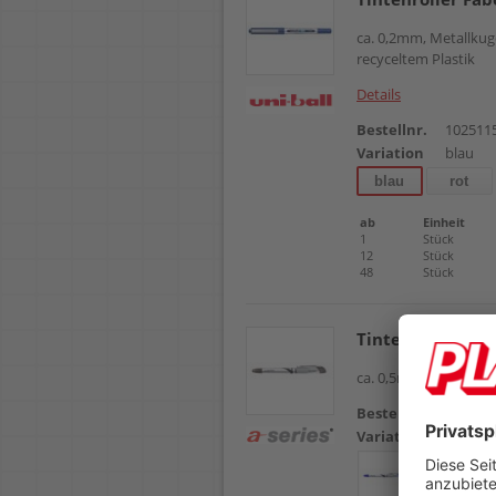
ca. 0,2mm, Metallkug
recyceltem Plastik
Details
Bestellnr.
102511
Variation
blau
blau
rot
ab
Einheit
1
Stück
12
Stück
48
Stück
Tintenroller a-se
ca. 0,5mm Strichstärk
Bestellnr.
102547
Variation
schwar