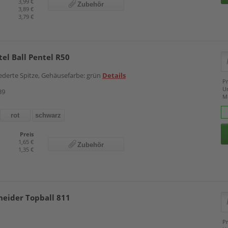
3,99 €
Zubehör
3,89 €
3,79 €
tel Ball Pentel R50
federte Spitze, Gehäusefarbe: grün
Details
Pr
U
39
M
rot
schwarz
Preis
1,65 €
Zubehör
1,35 €
neider Topball 811
Pr