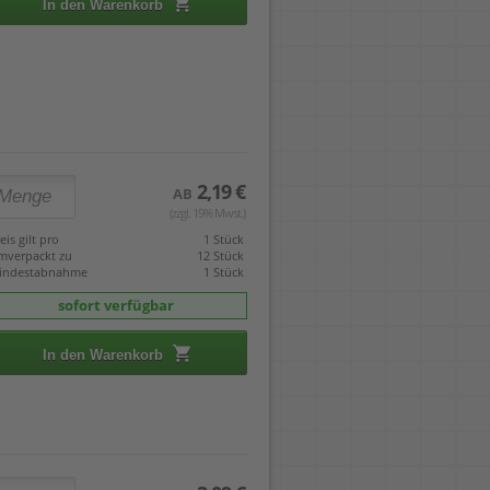
In den Warenkorb
2,19 €
AB
(zzgl. 19% Mwst.)
eis gilt pro
1 Stück
mverpackt zu
12 Stück
indestabnahme
1 Stück
sofort verfügbar
In den Warenkorb