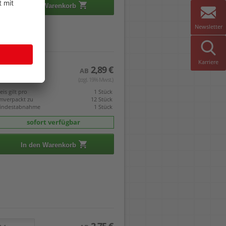
In den Warenkorb
Newsletter
Karriere
2,89 €
AB
(zzgl. 19% Mwst.)
eis gilt pro
1 Stück
mverpackt zu
12 Stück
indestabnahme
1 Stück
sofort verfügbar
In den Warenkorb