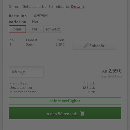
0,4mm, Gehäusefarbe=Schreibfarbe
Details
Bestellnr.
10257589
Variation
blau
blau
rot
schwarz
ab
Einheit
Preis
1
Stück
2,59 €
Zubehör
2,59 €
AB
(zzgl. 19% Mwst.)
Preis gilt pro
1 Stück
Umverpackt zu
12 Stück
Mindestabnahme
1 Stück
sofort verfügbar
In den Warenkorb