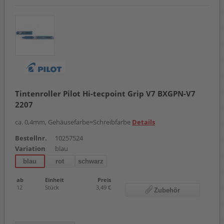
Tintenroller Pilot Hi-tecpoint Grip V7 BXGPN-V7
2207
ca. 0,4mm, Gehäusefarbe=Schreibfarbe
Details
Bestellnr.
10257524
Variation
blau
blau
rot
schwarz
ab
Einheit
Preis
12
Stück
3,49 €
Zubehör