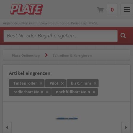
0
Angebote gelten nur für Gewerbetreibende. Preise zzgl. MwSt.
Type 2 or more characters for results.
Plate Onlineshop
Schreiben & Korrigieren
Gelschreiber & Tintenroller
Tintenroller
Artikel eingrenzen
Tintenroller
Pilot
bis 0,4 mm
radierbar: Nein
nachfüllbar: Nein