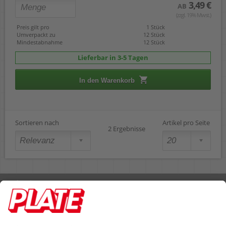
3,49 €
AB
(zzgl. 19% Mwst.)
Preis gilt pro
1 Stück
Umverpackt zu
12 Stück
Mindestabnahme
12 Stück
Lieferbar in 3-5 Tagen
In den Warenkorb
Sortieren nach
Artikel pro Seite
2 Ergebnisse
Rufen Sie uns an 04298 401-0
Lieferbedingungen
Impressum
Kontakt