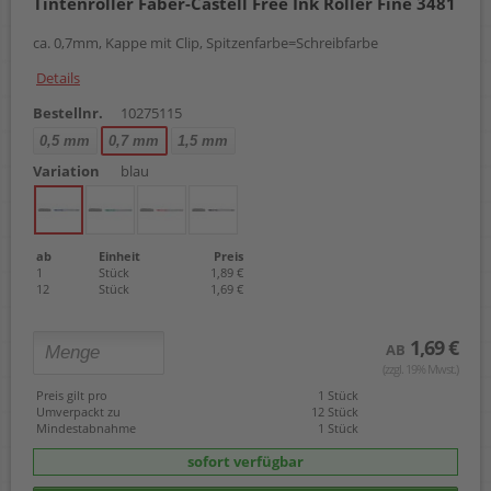
Tintenroller Faber-Castell Free Ink Roller Fine 3481
ca. 0,7mm, Kappe mit Clip, Spitzenfarbe=Schreibfarbe
Details
Bestellnr.
10275115
0,5 mm
0,7 mm
1,5 mm
Variation
blau
ab
Einheit
Preis
1
Stück
1,89 €
12
Stück
1,69 €
1,69 €
AB
(zzgl. 19% Mwst.)
Preis gilt pro
1 Stück
Umverpackt zu
12 Stück
Mindestabnahme
1 Stück
sofort verfügbar