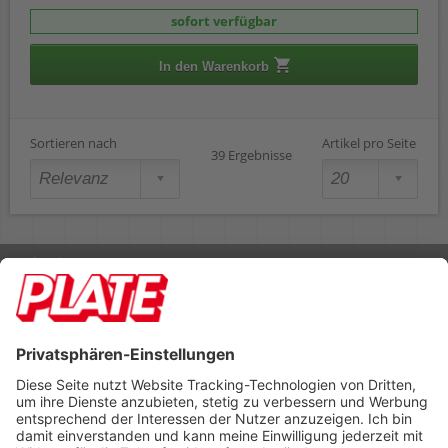
sofort verfügbar
In den Warenkorb
Sortieren nach
Artikel pro Seite
39 Ergebnisse
Rufen Sie uns an 04298 401-0
Lieferbedingungen
Impressum
Kontakt
Footer anzeigen
PLATE Büromaterial Vertriebs GmbH