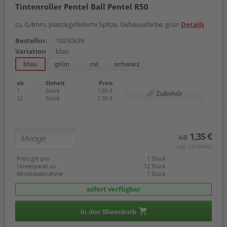
Tintenroller Pentel Ball Pentel R50
ca. 0,4mm, plastikgefederte Spitze, Gehäusefarbe: grün
Details
Bestellnr.
10250639
Variation
blau
blau
grün
rot
schwarz
ab
Einheit
Preis
1
Stück
1,65 €
Zubehör
12
Stück
1,35 €
1,35 €
AB
(zzgl. 19% Mwst.)
Preis gilt pro
1 Stück
Umverpackt zu
12 Stück
Mindestabnahme
1 Stück
sofort verfügbar
In den Warenkorb