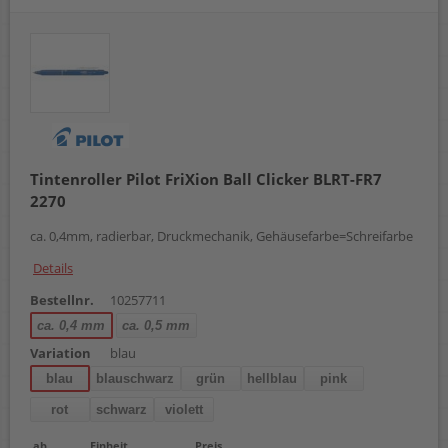
silber
sortiert
türkis
Tintenroller Pilot FriXion Ball Clicker BLRT-FR7
2270
ca. 0,4mm, radierbar, Druckmechanik, Gehäusefarbe=Schreifarbe
Details
Bestellnr.
10257711
ca. 0,4 mm
ca. 0,5 mm
Variation
blau
blau
blauschwarz
grün
hellblau
pink
rot
schwarz
violett
ab
Einheit
Preis