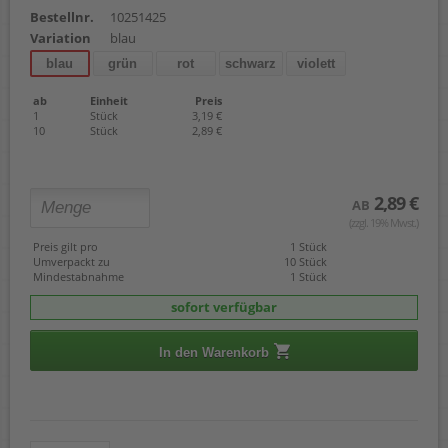
Bestellnr.
10251425
Variation
blau
blau
grün
rot
schwarz
violett
ab
Einheit
Preis
1
Stück
3,19 €
10
Stück
2,89 €
2,89 €
AB
(zzgl. 19% Mwst.)
Preis gilt pro
1 Stück
Umverpackt zu
10 Stück
Mindestabnahme
1 Stück
sofort verfügbar
In den Warenkorb