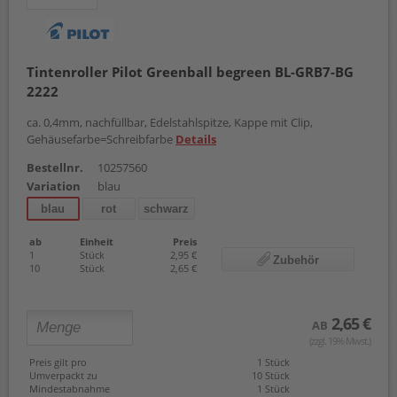
Tintenroller Pilot Greenball begreen BL-GRB7-BG
2222
ca. 0,4mm, nachfüllbar, Edelstahlspitze, Kappe mit Clip,
Gehäusefarbe=Schreibfarbe
Details
Bestellnr.
10257560
Variation
blau
blau
rot
schwarz
ab
Einheit
Preis
1
Stück
2,95 €
Zubehör
10
Stück
2,65 €
2,65 €
AB
(zzgl. 19% Mwst.)
Preis gilt pro
1 Stück
Umverpackt zu
10 Stück
Mindestabnahme
1 Stück