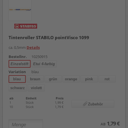
Tintenroller STABILO pointVisco 1099
ca. 0,5mm
Details
Bestellnr.
10250915
Einzelstift
Etui 4-farbig
Variation
blau
blau
braun
grün
orange
pink
rot
schwarz
violett
ab
Einheit
Preis
1
Stück
1,99 €
Zubehör
10
Stück
1,79 €
1,79 €
AB