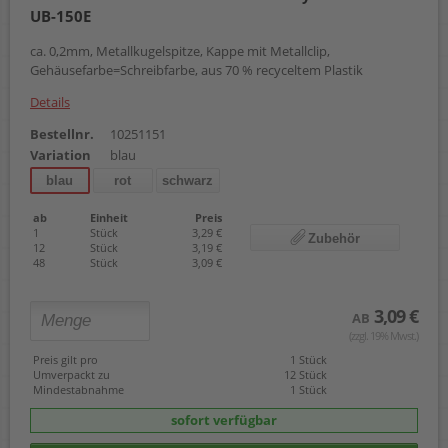
UB-150E
ca. 0,2mm, Metallkugelspitze, Kappe mit Metallclip,
Gehäusefarbe=Schreibfarbe, aus 70 % recyceltem Plastik
Details
Bestellnr.
10251151
Variation
blau
blau
rot
schwarz
ab
Einheit
Preis
1
Stück
3,29 €
Zubehör
12
Stück
3,19 €
48
Stück
3,09 €
3,09 €
AB
(zzgl. 19% Mwst.)
Preis gilt pro
1 Stück
Umverpackt zu
12 Stück
Mindestabnahme
1 Stück
sofort verfügbar