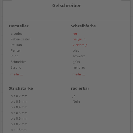
Gelschreiber
Hersteller
Schreibfarbe
a-series
rot
Faber-Castell
hellgrün
Pelikan
vierfarbig
Pentel
blau
Pilot
schwarz
Schneider
grün
Stabilo
hellblau
Uni-Ball
orange
mehr ...
mehr ...
Parker
violett
Rotring
pink
Strichstärke
radierbar
share
blauschwarz
Waterman
braun
bis 0,2 mm
Ja
sortiert
bis 0,3 mm
Nein
bis 0,4 mm
bis 0,5 mm
bis 0,6 mm
bis 0,7 mm
bis 1,5mm