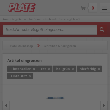
0
Angebote gelten nur für Gewerbetreibende. Preise zzgl. MwSt.
Type 2 or more characters for results.
Plate Onlineshop
Schreiben & Korrigieren
Gelschreiber & Tintenroller
Tintenroller
Artikel eingrenzen
Tintenroller
rot
hellgrün
vierfarbig
Einzelstift