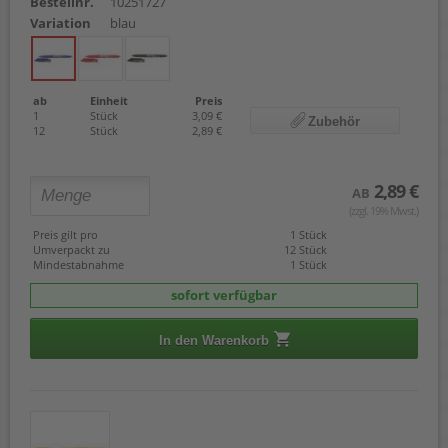
Bestellnr.
10251727
Variation
blau
ab
Einheit
Preis
1
Stück
3,09 €
Zubehör
12
Stück
2,89 €
2,89 €
AB
(zzgl. 19% Mwst.)
Preis gilt pro
1 Stück
Umverpackt zu
12 Stück
Mindestabnahme
1 Stück
sofort verfügbar
In den Warenkorb