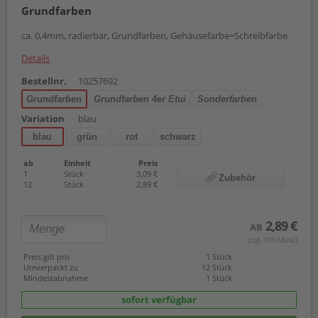
Grundfarben
ca. 0,4mm, radierbar, Grundfarben, Gehäusefarbe=Schreibfarbe
Details
Bestellnr.
10257692
Grundfarben
Grundfarben 4er Etui
Sonderfarben
Variation
blau
blau
grün
rot
schwarz
ab
Einheit
Preis
1
Stück
3,09 €
Zubehör
12
Stück
2,89 €
2,89 €
AB
(zzgl. 19% Mwst.)
Preis gilt pro
1 Stück
Umverpackt zu
12 Stück
Mindestabnahme
1 Stück
sofort verfügbar