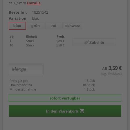
ca. 0,5mm
Details
Bestellnr.
10251542
Variation
blau
blau
grün
rot
schwarz
ab
Einheit
Preis
1
Stück
3,89 €
Zubehör
10
Stück
3,59 €
3,59 €
AB
(zzgl. 19% Mwst.)
Preis gilt pro
1 Stück
Umverpackt zu
10 Stück
Mindestabnahme
1 Stück
sofort verfügbar
In den Warenkorb