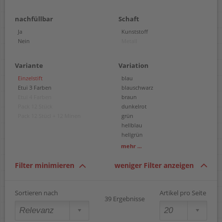
nachfüllbar
Schaft
Ja
Kunststoff
Nein
Metall
Variante
Variation
Einzelstift
blau
Etui 3 Farben
blauschwarz
Etui 4 Farben
braun
Pack 12 Stück
dunkelrot
Pack 12 Stücl + 12 Minen
grün
hellblau
hellgrün
lila
mehr ...
neonblau
neonorange
Filter minimieren
weniger Filter anzeigen
neonpink
orange
pink
Sortieren nach
Artikel pro Seite
39 Ergebnisse
rot
schwarz
violett