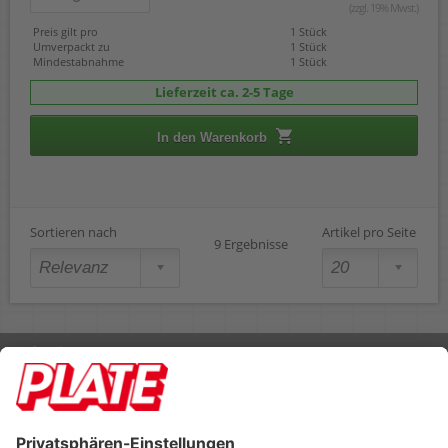
(zzgl. 19% Mwst.)
Preis gilt pro
1 Stück
Umverpackt zu
1 Stück
Mindestabnahme
1 Stück
Lieferzeit ca. 2-5 Tage
In den Warenkorb
Sortieren nach
Artikel pro Seite
9 Ergebnisse
Rufen Sie uns an 04298 401-0
Lieferbedingungen
Impressum
Kontakt
Footer anzeigen