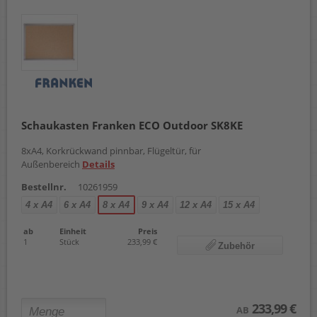
Schaukasten Franken ECO Outdoor SK8KE
8xA4, Korkrückwand pinnbar, Flügeltür, für
Außenbereich
Details
Bestellnr.
10261959
4 x A4
6 x A4
8 x A4
9 x A4
12 x A4
15 x A4
ab
Einheit
Preis
1
Stück
233,99 €
Zubehör
233,99 €
AB