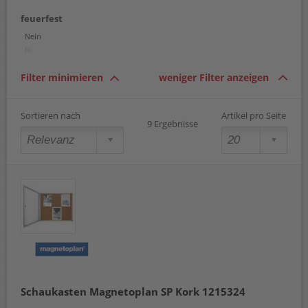
3 x A4
feuerfest
18 x A4
21 x A4
Nein
24 x A4
Ja
27 x A4
Filter minimieren
weniger Filter anzeigen
Sortieren nach
Artikel pro Seite
9 Ergebnisse
Schaukasten Magnetoplan SP Kork 1215324