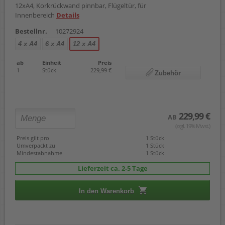
12xA4, Korkrückwand pinnbar, Flügeltür, für
Innenbereich
Details
Bestellnr.
10272924
4 x A4
6 x A4
12 x A4
ab
Einheit
Preis
1
Stück
229,99 €
Zubehör
229,99 €
AB
(zzgl. 19% Mwst.)
Preis gilt pro
1 Stück
Umverpackt zu
1 Stück
Mindestabnahme
1 Stück
Lieferzeit ca. 2-5 Tage
In den Warenkorb