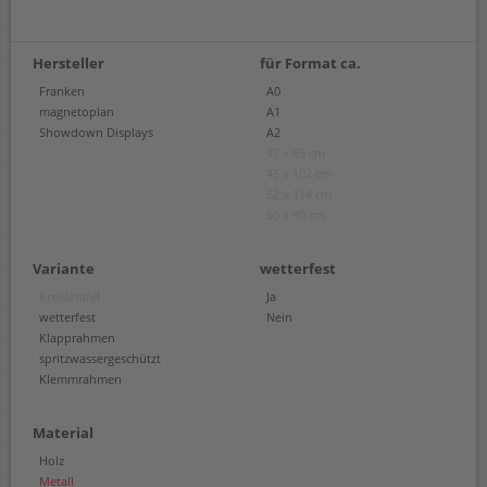
Hersteller
für Format ca.
Franken
A0
magnetoplan
A1
Showdown Displays
A2
47 x 65 cm
45 x 102 cm
62 x 114 cm
50 x 90 cm
Variante
wetterfest
Kreidetafel
Ja
wetterfest
Nein
Klapprahmen
spritzwassergeschützt
Klemmrahmen
Material
Holz
Metall