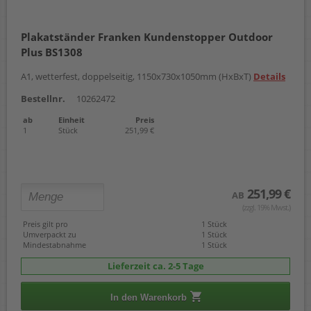
Plakatständer Franken Kundenstopper Outdoor
Plus BS1308
A1, wetterfest, doppelseitig, 1150x730x1050mm (HxBxT)
Details
Bestellnr.
10262472
ab
Einheit
Preis
1
Stück
251,99 €
251,99 €
AB
(zzgl. 19% Mwst.)
Preis gilt pro
1 Stück
Umverpackt zu
1 Stück
Mindestabnahme
1 Stück
Lieferzeit ca. 2-5 Tage
In den Warenkorb