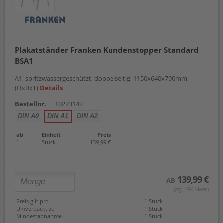
Plakatständer Franken Kundenstopper Standard
BSA1
A1, spritzwassergeschützt, doppelseitig, 1150x640x790mm
(HxBxT)
Details
Bestellnr.
10273142
DIN A0
DIN A1
DIN A2
ab
Einheit
Preis
1
Stück
139,99 €
139,99 €
AB
(zzgl. 19% Mwst.)
Preis gilt pro
1 Stück
Umverpackt zu
1 Stück
Mindestabnahme
1 Stück