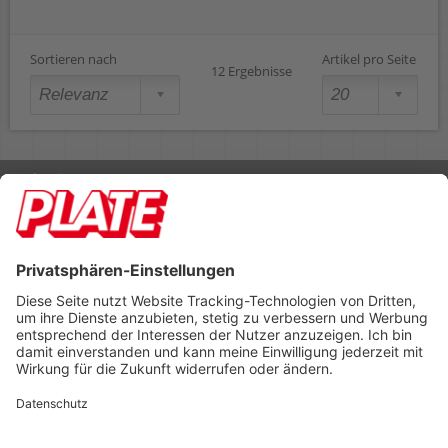
Sortieren nach
Artikel pro Seite
12 Ergebnisse
Rufen Sie uns an 04298 401-0
Lieferbedingungen
Impressum
Kontakt
Footer anzeigen
PLATE Büromaterial Vertriebs GmbH
Hilligenwarf 5
28865 Lilienthal
Tel: 04298 401-0
Fax: 04298 401-140