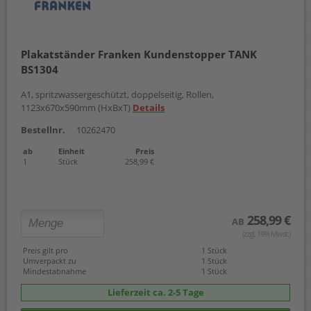
Plakatständer Franken Kundenstopper TANK
BS1304
A1, spritzwassergeschützt, doppelseitig, Rollen,
1123x670x590mm (HxBxT)
Details
Bestellnr.
10262470
ab
Einheit
Preis
1
Stück
258,99 €
258,99 €
AB
(zzgl. 19% Mwst.)
Preis gilt pro
1 Stück
Umverpackt zu
1 Stück
Mindestabnahme
1 Stück
Lieferzeit ca. 2-5 Tage