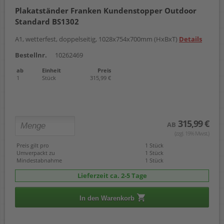
Plakatständer Franken Kundenstopper Outdoor
Standard BS1302
A1, wetterfest, doppelseitig, 1028x754x700mm (HxBxT)
Details
Bestellnr.
10262469
ab
Einheit
Preis
1
Stück
315,99 €
315,99 €
AB
(zzgl. 19% Mwst.)
Preis gilt pro
1 Stück
Umverpackt zu
1 Stück
Mindestabnahme
1 Stück
Lieferzeit ca. 2-5 Tage
In den Warenkorb