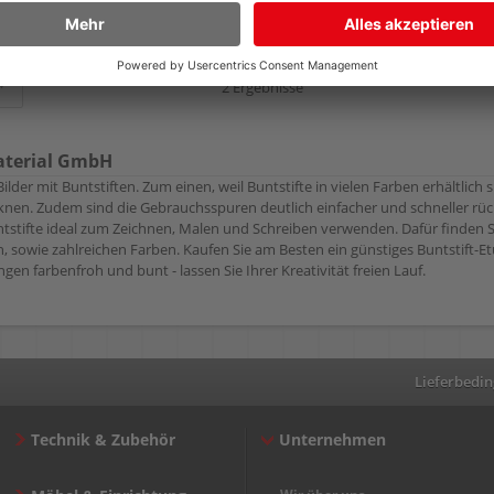
2 Ergebnisse
aterial GmbH
ilder mit Buntstiften. Zum einen, weil Buntstifte in vielen Farben erhältlich
rocknen. Zudem sind die Gebrauchsspuren deutlich einfacher und schneller r
ntstifte ideal zum Zeichnen, Malen und Schreiben verwenden. Dafür finden Sie 
 sowie zahlreichen Farben. Kaufen Sie am Besten ein günstiges Buntstift-Et
gen farbenfroh und bunt - lassen Sie Ihrer Kreativität freien Lauf.
Lieferbedi
Technik & Zubehör
Unternehmen