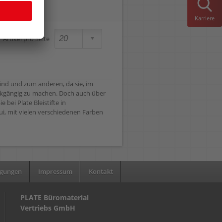
Karriere
Artikel pro Seite
 sind und zum anderen, da sie, im
ückgängig zu machen. Doch auch über
bei Plate Bleistifte in
ui, mit vielen verschiedenen Farben
ngungen
Impressum
Kontakt
PLATE Büromaterial
Vertriebs GmbH