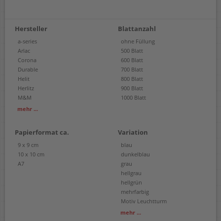
Hersteller
Blattanzahl
a-series
ohne Füllung
Arlac
500 Blatt
Corona
600 Blatt
Durable
700 Blatt
Helit
800 Blatt
Herlitz
900 Blatt
M&M
1000 Blatt
Pelikan
mehr ...
RNK Verlag
Westcott
Papierformat ca.
Variation
9 x 9 cm
blau
10 x 10 cm
dunkelblau
A7
grau
hellgrau
hellgrün
mehrfarbig
Motiv Leuchtturm
Motiv Schmetterling
mehr ...
neonfarben