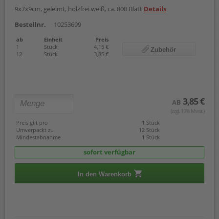
9x7x9cm, geleimt, holzfrei weiß, ca. 800 Blatt
Details
Bestellnr.
10253699
ab
Einheit
Preis
1
Stück
4,15 €
Zubehör
12
Stück
3,85 €
3,85 €
AB
(zzgl. 19% Mwst.)
Preis gilt pro
1 Stück
Umverpackt zu
12 Stück
Mindestabnahme
1 Stück
sofort verfügbar
In den Warenkorb