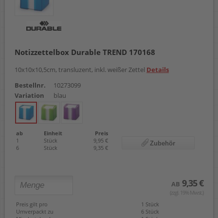
Notizzettelbox Durable TREND 170168
10x10x10,5cm, transluzent, inkl. weißer Zettel
Details
Bestellnr.
10273099
Variation
blau
ab
Einheit
Preis
1
Stück
9,95 €
Zubehör
6
Stück
9,35 €
9,35 €
AB
(zzgl. 19% Mwst.)
Preis gilt pro
1 Stück
Umverpackt zu
6 Stück