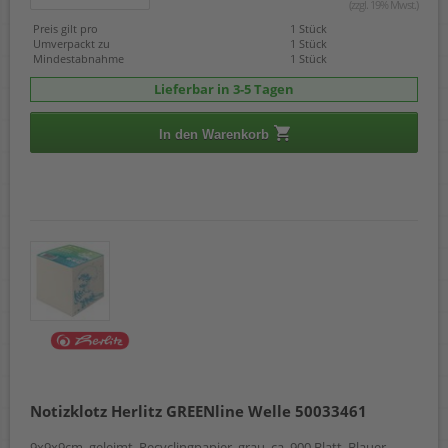
(zzgl. 19% Mwst.)
Preis gilt pro
1 Stück
Umverpackt zu
1 Stück
Mindestabnahme
1 Stück
Lieferbar in 3-5 Tagen
In den Warenkorb
Notizklotz Herlitz GREENline Welle 50033461
9x9x9cm, geleimt, Recyclingpapier, grau, ca. 900 Blatt, Blauer