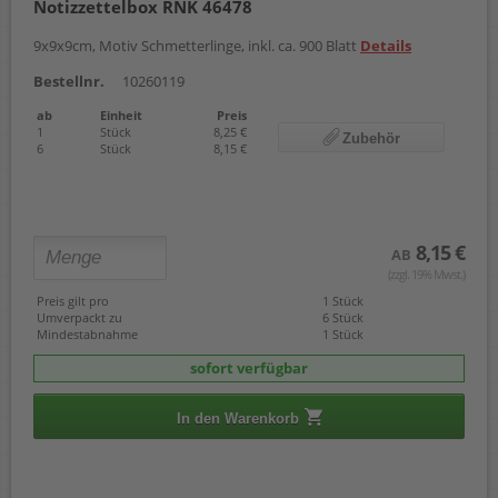
Notizzettelbox RNK 46478
9x9x9cm, Motiv Schmetterlinge, inkl. ca. 900 Blatt
Details
Bestellnr.
10260119
ab
Einheit
Preis
1
Stück
8,25 €
Zubehör
6
Stück
8,15 €
8,15 €
AB
(zzgl. 19% Mwst.)
Preis gilt pro
1 Stück
Umverpackt zu
6 Stück
Mindestabnahme
1 Stück
sofort verfügbar
In den Warenkorb