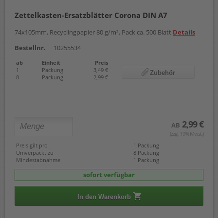
Zettelkasten-Ersatzblätter Corona DIN A7
74x105mm, Recyclingpapier 80 g/m², Pack ca. 500 Blatt
Details
Bestellnr.
10255534
ab
Einheit
Preis
1
Packung
3,49 €
Zubehör
8
Packung
2,99 €
2,99 €
AB
(zzgl. 19% Mwst.)
Preis gilt pro
1 Packung
Umverpackt zu
8 Packung
Mindestabnahme
1 Packung
sofort verfügbar
In den Warenkorb