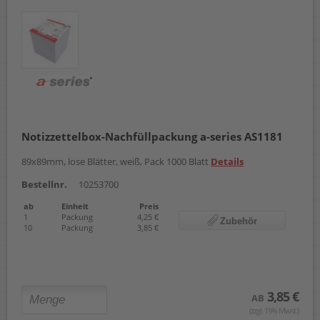
Notizzettelbox-Nachfüllpackung a-series AS1181
89x89mm, lose Blätter, weiß, Pack 1000 Blatt
Details
Bestellnr.
10253700
ab
Einheit
Preis
1
Packung
4,25 €
Zubehör
10
Packung
3,85 €
3,85 €
AB
(zzgl. 19% Mwst.)