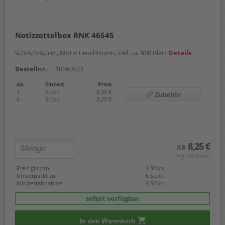
Notizzettelbox RNK 46545
9,2x9,2x9,2cm, Motiv Leuchtturm, inkl. ca. 900 Blatt
Details
Bestellnr.
10260123
ab
Einheit
Preis
1
Stück
8,35 €
Zubehör
6
Stück
8,25 €
8,25 €
AB
(zzgl. 19% Mwst.)
Preis gilt pro
1 Stück
Umverpackt zu
6 Stück
Mindestabnahme
1 Stück
sofort verfügbar
In den Warenkorb