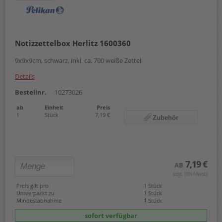
Notizzettelbox Herlitz 1600360
9x9x9cm, schwarz, inkl. ca. 700 weiße Zettel
Details
Bestellnr.
10273026
ab
Einheit
Preis
1
Stück
7,19 €
Zubehör
7,19 €
AB
(zzgl. 19% Mwst.)
Preis gilt pro
1 Stück
Umverpackt zu
1 Stück
Mindestabnahme
1 Stück
sofort verfügbar