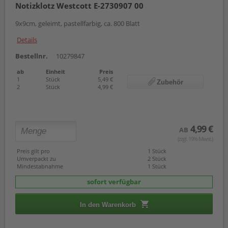
Notizklotz Westcott E-2730907 00
9x9cm, geleimt, pastellfarbig, ca. 800 Blatt
Details
Bestellnr.
10279847
ab
Einheit
Preis
1
Stück
5,49 €
Zubehör
2
Stück
4,99 €
4,99 €
AB
(zzgl. 19% Mwst.)
Preis gilt pro
1 Stück
Umverpackt zu
2 Stück
Mindestabnahme
1 Stück
sofort verfügbar
In den Warenkorb