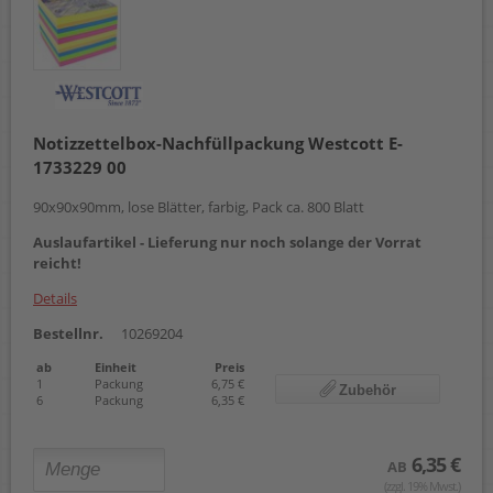
Notizzettelbox-Nachfüllpackung Westcott E-
1733229 00
90x90x90mm, lose Blätter, farbig, Pack ca. 800 Blatt
Auslaufartikel - Lieferung nur noch solange der Vorrat
reicht!
Details
Bestellnr.
10269204
ab
Einheit
Preis
1
Packung
6,75 €
Zubehör
6
Packung
6,35 €
6,35 €
AB
(zzgl. 19% Mwst.)