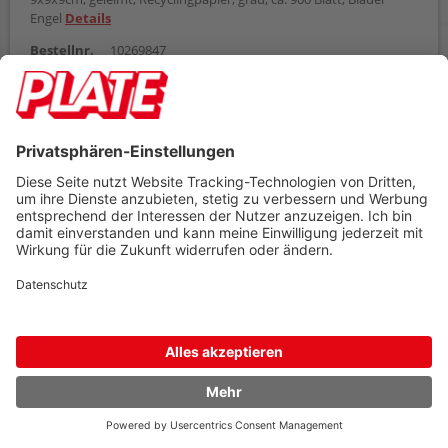
Engel
Details
Bestellnr.
10269847
ab
Einheit
Preis
1
Stück
6,99 €
Zubehör
6,99 €
AB
(zzgl. 19% Mwst.)
Preis gilt pro
1 Stück
Umverpackt zu
1 Stück
Mindestabnahme
1 Stück
sofort verfügbar
In den Warenkorb