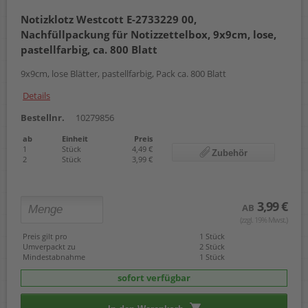
Notizklotz Westcott E-2733229 00,
Nachfüllpackung für Notizzettelbox, 9x9cm, lose,
pastellfarbig, ca. 800 Blatt
9x9cm, lose Blätter, pastellfarbig, Pack ca. 800 Blatt
Details
Bestellnr.
10279856
ab
Einheit
Preis
1
Stück
4,49 €
Zubehör
2
Stück
3,99 €
3,99 €
AB
(zzgl. 19% Mwst.)
Preis gilt pro
1 Stück
Umverpackt zu
2 Stück
Mindestabnahme
1 Stück
sofort verfügbar