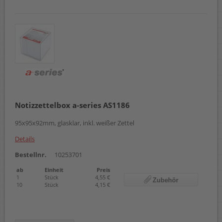
Notizzettelbox a-series AS1186
95x95x92mm, glasklar, inkl. weißer Zettel
Details
Bestellnr.
10253701
ab
Einheit
Preis
1
Stück
4,55 €
Zubehör
10
Stück
4,15 €