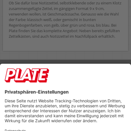
Ob Sie dafür lose Notizzettel, selbstklebende oder zu einem Klotz
zusammengefügte Zettel, im gängigen Format 9 x 9 cm,
verwenden wollen, ist Geschmackssache. Genauso wie die Wahl
der Farbe: klassisch weiß, oder gemischt in bunten
Regenbogenfarben, von gelb, über grün und rosa, bis blau. Bei
Plate finden Sie das komplette Angebot: Neben bereits gefüllten
Zettelkästen, sind auch Notizzettel im Nachfüllpack erhältlich.
Rufen Sie uns an 04298 401-0
Lieferbedingungen
Impressum
Kontakt
Footer anzeigen
PLATE Büromaterial Vertriebs GmbH
Hilligenwarf 5
28865 Lilienthal