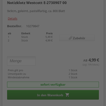
Notizklotz Westcott E-2730907 00
9x9cm, geleimt, pastellfarbig, ca. 800 Blatt
Details
Bestellnr.
10279847
ab
Einheit
Preis
1
Stück
5,49 €
Zubehör
2
Stück
4,99 €
4,99 €
AB
(zzgl. 19% Mwst.)
Preis gilt pro
1 Stück
Umverpackt zu
2 Stück
Mindestabnahme
1 Stück
sofort verfügbar
In den Warenkorb