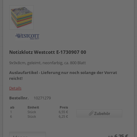
Notizklotz Westcott E-1730907 00
9x9x8cm, geleimt, neonfarbig, ca. 800 Blatt
Auslaufartikel - Lieferung nur noch solange der Vorrat
reicht!
Details
Bestellnr.
10271279
ab
Einheit
Preis
1
Stück
6,55 €
Zubehör
6
Stück
6,25 €
6,25 €