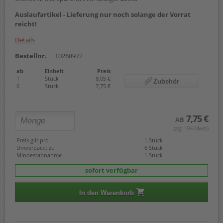
Auslaufartikel - Lieferung nur noch solange der Vorrat
reicht!
Details
Bestellnr.
10268972
ab
Einheit
Preis
1
Stück
8,05 €
Zubehör
6
Stück
7,75 €
7,75 €
AB
(zzgl. 19% Mwst.)
Preis gilt pro
1 Stück
Umverpackt zu
6 Stück
Mindestabnahme
1 Stück
sofort verfügbar
In den Warenkorb