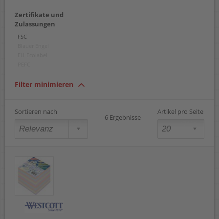
Motiv Schmetterling
Zertifikate und
schwarz
Zulassungen
violett
weiß
FSC
Blauer Engel
EU-Ecolabel
PEFC
Filter minimieren
Sortieren nach
Artikel pro Seite
6 Ergebnisse