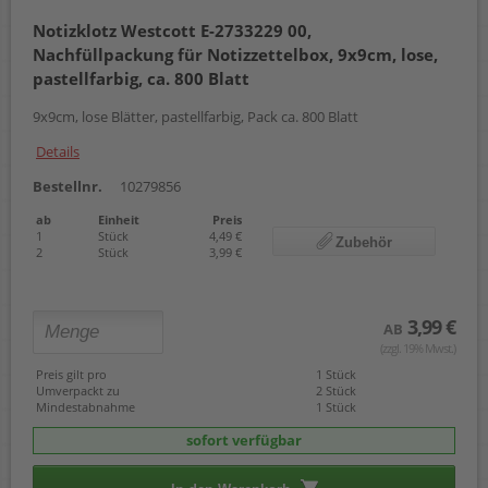
Notizklotz Westcott E-2733229 00,
Nachfüllpackung für Notizzettelbox, 9x9cm, lose,
pastellfarbig, ca. 800 Blatt
9x9cm, lose Blätter, pastellfarbig, Pack ca. 800 Blatt
Details
Bestellnr.
10279856
ab
Einheit
Preis
1
Stück
4,49 €
Zubehör
2
Stück
3,99 €
3,99 €
AB
(zzgl. 19% Mwst.)
Preis gilt pro
1 Stück
Umverpackt zu
2 Stück
Mindestabnahme
1 Stück
sofort verfügbar