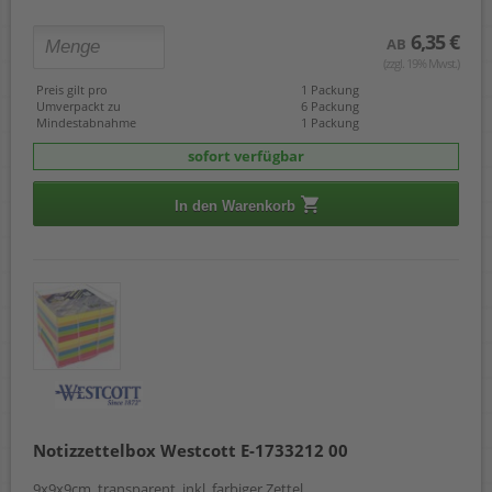
6,35 €
AB
(zzgl. 19% Mwst.)
Preis gilt pro
1 Packung
Umverpackt zu
6 Packung
Mindestabnahme
1 Packung
sofort verfügbar
In den Warenkorb
Notizzettelbox Westcott E-1733212 00
9x9x9cm, transparent, inkl. farbiger Zettel