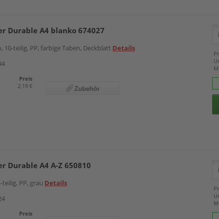
ter Durable A4 blanko 674027
, 10-teilig, PP, farbige Taben, Deckblatt
Details
Pr
U
94
M
Preis
2,19 €
Zubehör
er Durable A4 A-Z 650810
-teilig, PP, grau
Details
Pr
U
24
M
Preis