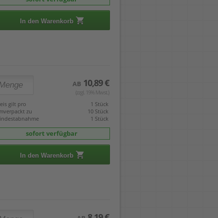
In den Warenkorb
10,89 €
AB
(zzgl. 19% Mwst.)
eis gilt pro
1 Stück
mverpackt zu
10 Stück
indestabnahme
1 Stück
sofort verfügbar
In den Warenkorb
8,19 €