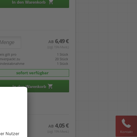
In den Warenkorb
6,49 €
AB
(zzgl. 19% Mwst.)
eis gilt pro
1 Stück
mverpackt zu
20 Stück
indestabnahme
1 Stück
sofort verfügbar
In den Warenkorb
4,05 €
AB
(zzgl. 19% Mwst.)
Kontakt