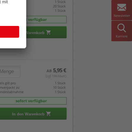
eis gilt pro
1 Stück
mverpackt zu
20 Stück
indestabnahme
1 Stück
Newsletter
sofort verfügbar
In den Warenkorb
Karriere
5,95 €
AB
(zzgl. 19% Mwst.)
eis gilt pro
1 Stück
mverpackt zu
10 Stück
indestabnahme
1 Stück
sofort verfügbar
In den Warenkorb