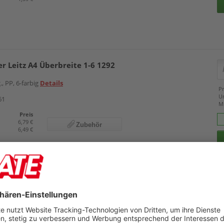
er Leitz A4 Überbreite 1-6 1292
., PP, 6-farbig
Details
Pr
U
61
M
Preis
6,79 €
Zubehör
6,49 €
agna A4 1-10 31004-08
0-teilig, Karton, weiß
Details