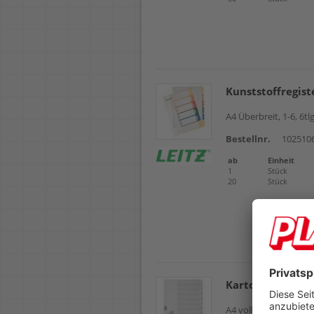
Kunststoffregist
A4 Überbreit, 1-6, 6tlg
Bestellnr.
102510
ab
Einheit
1
Stück
20
Stück
Kartonregister P
A4 volle Höhe, 1-10, 1