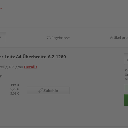
arent
..
Artikel pro
73 Ergebnisse
er Leitz A4 Überbreite A-Z 1260
teilig, PP, grau
Details
Pr
U
41
M
Preis
5,29 €
Zubehör
5,09 €