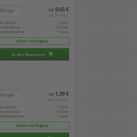
9,65 €
AB
(zzgl. 19% Mwst.)
eis gilt pro
1 Stück
mverpackt zu
10 Stück
indestabnahme
1 Stück
sofort verfügbar
In den Warenkorb
1,39 €
AB
(zzgl. 19% Mwst.)
eis gilt pro
1 Stück
mverpackt zu
25 Stück
indestabnahme
1 Stück
sofort verfügbar