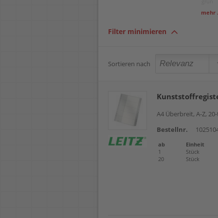
grün
transp
mehr .
Filter minimieren
Sortieren nach
Kunststoffregist
A4 Überbreit, A-Z, 20-
Bestellnr.
102510
ab
Einheit
1
Stück
20
Stück