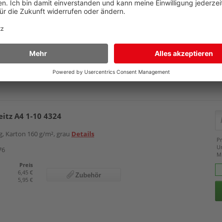
Pr
U
56
M
Preis
4,25 €
Zubehör
4,05 €
eitz A4 1-10 4324
lig, Karton 160 g/m², grau
Details
Pr
U
76
M
Preis
6,45 €
Zubehör
5,95 €