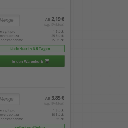
2,19 €
AB
(zzgl. 19% Mwst.)
eis gilt pro
1 Stück
mverpackt zu
25 Stück
indestabnahme
25 Stück
Lieferbar in 3-5 Tagen
In den Warenkorb
3,85 €
AB
(zzgl. 19% Mwst.)
eis gilt pro
1 Stück
mverpackt zu
10 Stück
indestabnahme
1 Stück
sofort verfügbar