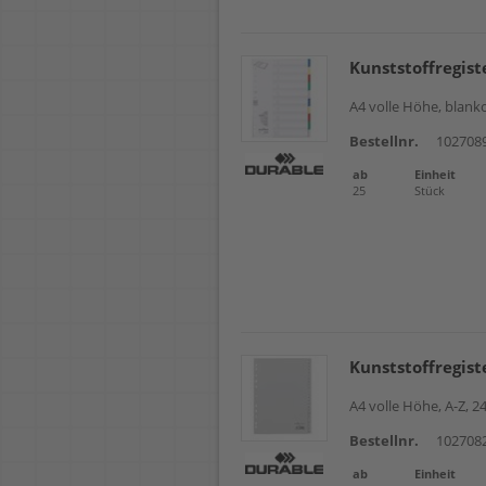
Kunststoffregis
A4 volle Höhe, blanko
Bestellnr.
102708
ab
Einheit
25
Stück
Kunststoffregist
A4 volle Höhe, A-Z, 24
Bestellnr.
102708
ab
Einheit