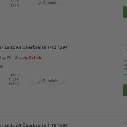
3,99 €
Zubehör
3,85 €
er Leitz A4 Überbreite 1-12 1294
tlg., PP, 12-farbig
Details
Pr
U
63
M
Preis
11,09 €
Zubehör
10,89 €
er Leitz A4 Überbreite 1-10 1293