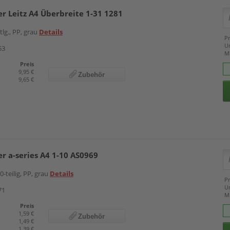
er Leitz A4 Überbreite 1-31 1281
tlg., PP, grau
Details
Pr
U
53
M
Preis
9,95 €
Zubehör
9,65 €
er a-series A4 1-10 AS0969
0-teilig, PP, grau
Details
Pr
U
71
M
Preis
1,59 €
Zubehör
1,49 €
1,39 €