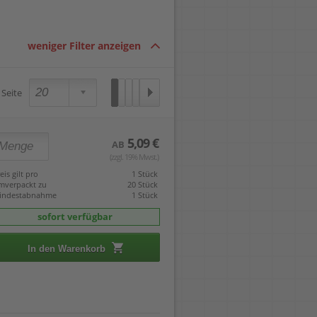
weniger Filter anzeigen
 Seite
5,09 €
AB
(zzgl. 19% Mwst.)
eis gilt pro
1 Stück
mverpackt zu
20 Stück
indestabnahme
1 Stück
sofort verfügbar
In den Warenkorb