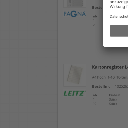
Bestellnr.
102670
ab
Einheit
1
Stück
20
Stück
Kartonregister L
A4 hoch, 1-10, 10-tei
Bestellnr.
102526
ab
Einheit
1
Stück
10
Stück