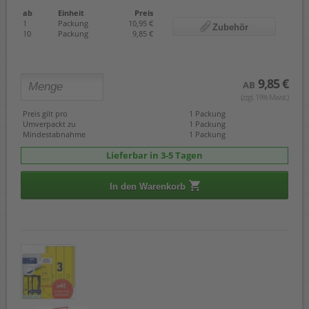
ab
Einheit
Preis
1
Packung
10,95 €
Zubehör
10
Packung
9,85 €
9,85 €
AB
(zzgl. 19% Mwst.)
Preis gilt pro
1 Packung
Umverpackt zu
1 Packung
Mindestabnahme
1 Packung
Lieferbar in 3-5 Tagen
In den Warenkorb