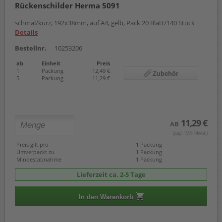
Rückenschilder Herma 5091
schmal/kurz, 192x38mm, auf A4, gelb, Pack 20 Blatt/140 Stück
Details
Bestellnr.
10253206
ab
Einheit
Preis
1
Packung
12,49 €
Zubehör
5
Packung
11,29 €
11,29 €
AB
(zzgl. 19% Mwst.)
Preis gilt pro
1 Packung
Umverpackt zu
1 Packung
Mindestabnahme
1 Packung
Lieferzeit ca. 2-5 Tage
In den Warenkorb