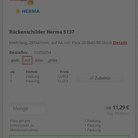
Rückenschilder Herma 5137
breit/lang, 297x61mm, auf A4, rot, Pack 20 Blatt/60 Stück
Details
Bestellnr.
10253254
gelb
rot
blau
grün
ab
Einheit
Preis
1
Packung
12,49 €
Zubehör
5
Packung
11,29 €
11,29 €
AB
(zzgl. 19% Mwst.)
Preis gilt pro
1 Packung
Umverpackt zu
1 Packung
Mindestabnahme
1 Packung