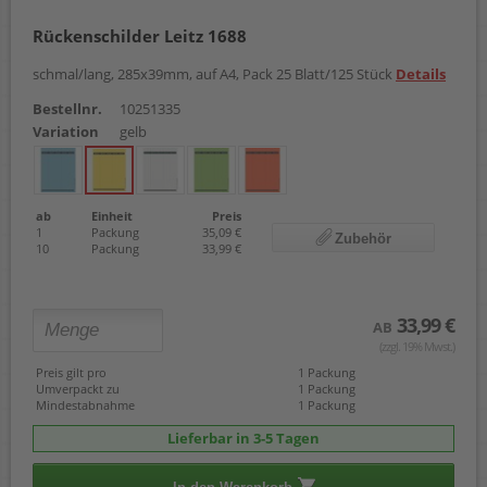
Rückenschilder Leitz 1688
schmal/lang, 285x39mm, auf A4, Pack 25 Blatt/125 Stück
Details
Bestellnr.
10251335
Variation
gelb
ab
Einheit
Preis
1
Packung
35,09 €
Zubehör
10
Packung
33,99 €
33,99 €
AB
(zzgl. 19% Mwst.)
Preis gilt pro
1 Packung
Umverpackt zu
1 Packung
Mindestabnahme
1 Packung
Lieferbar in 3-5 Tagen