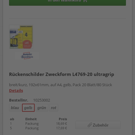
In den Warenkorb
Rückenschilder Zweckform L4769-20 ultragrip
breit/kurz, 192x61mm, auf A4, gelb, Pack 20 Blatt/80 Stück
Details
Bestellnr.
10253002
blau
gelb
grün
rot
ab
Einheit
Preis
1
Packung
18,69 €
Zubehör
5
Packung
17,69 €