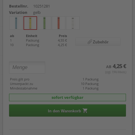
Bestellnr.
10251281
Variation
gelb
ab
Einheit
Preis
1
Packung
4,55 €
Zubehör
10
Packung
4,25 €
4,25 €
AB
(zzgl. 19% Mwst.)
Preis gilt pro
1 Packung
Umverpackt zu
10 Packung
Mindestabnahme
1 Packung
sofort verfügbar
In den Warenkorb