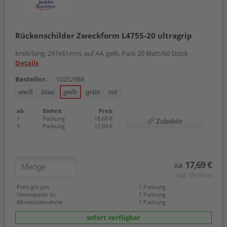
Rückenschilder Zweckform L4755-20 ultragrip
breit/lang, 297x61mm, auf A4, gelb, Pack 20 Blatt/60 Stück
Details
Bestellnr.
10252988
weiß
blau
gelb
grün
rot
ab
Einheit
Preis
1
Packung
18,69 €
Zubehör
5
Packung
17,69 €
17,69 €
AB
(zzgl. 19% Mwst.)
Preis gilt pro
1 Packung
Umverpackt zu
1 Packung
Mindestabnahme
1 Packung
sofort verfügbar