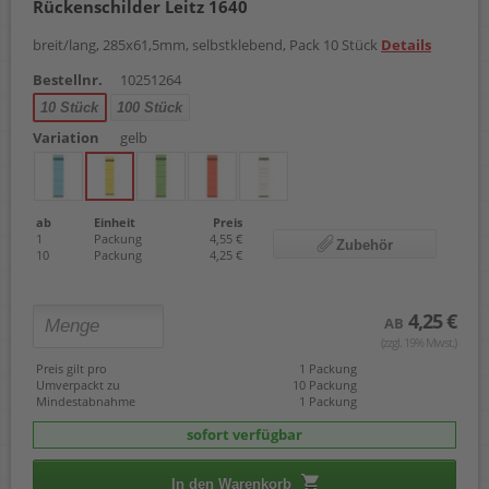
Rückenschilder Leitz 1640
breit/lang, 285x61,5mm, selbstklebend, Pack 10 Stück
Details
Bestellnr.
10251264
10 Stück
100 Stück
Variation
gelb
ab
Einheit
Preis
1
Packung
4,55 €
Zubehör
10
Packung
4,25 €
4,25 €
AB
(zzgl. 19% Mwst.)
Preis gilt pro
1 Packung
Umverpackt zu
10 Packung
Mindestabnahme
1 Packung
sofort verfügbar
In den Warenkorb