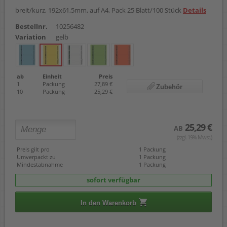
breit/kurz, 192x61,5mm, auf A4, Pack 25 Blatt/100 Stück
Details
Bestellnr.
10256482
Variation
gelb
ab
Einheit
Preis
1
Packung
27,89 €
Zubehör
10
Packung
25,29 €
25,29 €
AB
(zzgl. 19% Mwst.)
Preis gilt pro
1 Packung
Umverpackt zu
1 Packung
Mindestabnahme
1 Packung
sofort verfügbar
In den Warenkorb