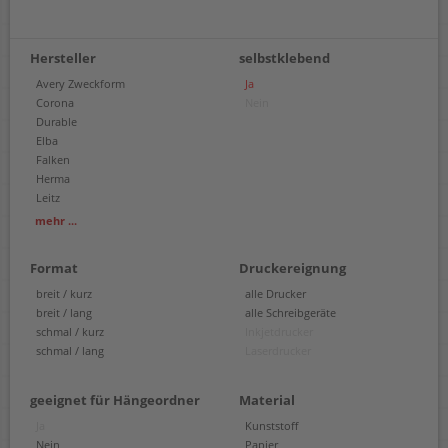
Hersteller
selbstklebend
Avery Zweckform
Ja
Corona
Nein
Durable
Elba
Falken
Herma
Leitz
a-series
mehr ...
Format
Druckereignung
breit / kurz
alle Drucker
breit / lang
alle Schreibgeräte
schmal / kurz
Inkjetdrucker
schmal / lang
Laserdrucker
geeignet für Hängeordner
Material
Ja
Kunststoff
Nein
Papier