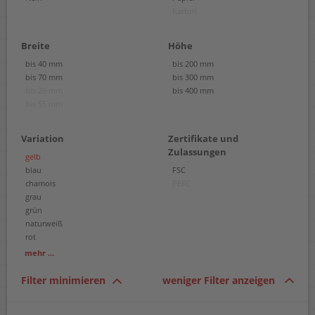
Karton
Breite
Höhe
bis 40 mm
bis 200 mm
bis 70 mm
bis 300 mm
bis 25 mm
bis 400 mm
bis 55 mm
Variation
Zertifikate und
Zulassungen
gelb
blau
FSC
chamois
PEFC
grau
grün
naturweiß
rot
schwarz
mehr ...
weiß
Filter minimieren
weniger Filter anzeigen