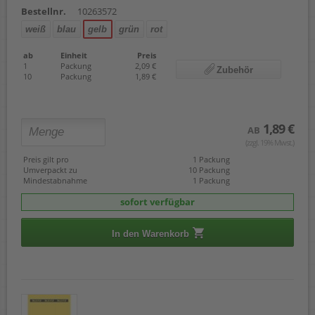
Bestellnr.
10263572
weiß
blau
gelb
grün
rot
ab
Einheit
Preis
1
Packung
2,09 €
Zubehör
10
Packung
1,89 €
1,89 €
AB
(zzgl. 19% Mwst.)
Preis gilt pro
1 Packung
Umverpackt zu
10 Packung
Mindestabnahme
1 Packung
sofort verfügbar
In den Warenkorb