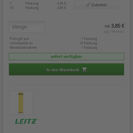
1
Packung
3,95 €
Zubehör
10
Packung
3,85 €
3,85 €
AB
(zzgl. 19% Mwst.)
Preis gilt pro
1 Packung
Umverpackt zu
10 Packung
Mindestabnahme
1 Packung
sofort verfügbar
In den Warenkorb