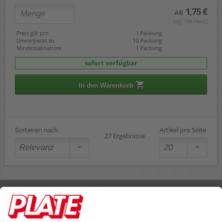
1,75 €
AB
(zzgl. 19% Mwst.)
Preis gilt pro
1 Packung
Umverpackt zu
10 Packung
Mindestabnahme
1 Packung
sofort verfügbar
In den Warenkorb
Sortieren nach
Artikel pro Seite
27 Ergebnisse
Rufen Sie uns an 04298 401-0
Lieferbedingungen
Impressum
Kontakt