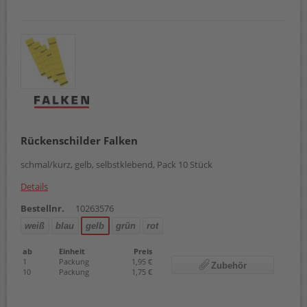
Rückenschilder Falken
schmal/kurz, gelb, selbstklebend, Pack 10 Stück
Details
Bestellnr.
10263576
weiß
blau
gelb
grün
rot
ab
Einheit
Preis
1
Packung
1,95 €
Zubehör
10
Packung
1,75 €