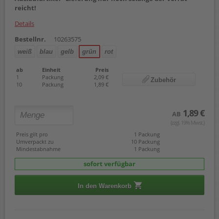
reicht!
Details
Bestellnr.
10263575
weiß
blau
gelb
grün
rot
ab
Einheit
Preis
1
Packung
2,09 €
Zubehör
10
Packung
1,89 €
1,89 €
AB
(zzgl. 19% Mwst.)
Preis gilt pro
1 Packung
Umverpackt zu
10 Packung
Mindestabnahme
1 Packung
sofort verfügbar
In den Warenkorb