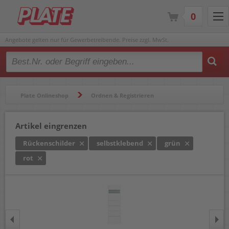
0
Angebote gelten nur für Gewerbetreibende. Preise zzgl. MwSt.
Type 2 or more characters for results.
Plate Onlineshop
Ordnen & Registrieren
Ordner & Zubehör
Rückenschilder
Artikel eingrenzen
Rückenschilder
selbstklebend
grün
rot