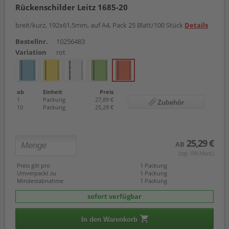
Rückenschilder Leitz 1685-20
breit/kurz, 192x61,5mm, auf A4, Pack 25 Blatt/100 Stück
Details
Bestellnr.
10256483
Variation
rot
ab
Einheit
Preis
1
Packung
27,89 €
Zubehör
10
Packung
25,29 €
25,29 €
AB
(zzgl. 19% Mwst.)
Preis gilt pro
1 Packung
Umverpackt zu
1 Packung
Mindestabnahme
1 Packung
sofort verfügbar
In den Warenkorb