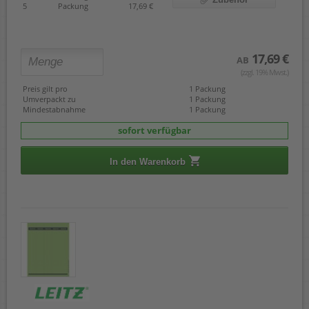
5
Packung
17,69 €
17,69 €
AB
(zzgl. 19% Mwst.)
Preis gilt pro
1 Packung
Umverpackt zu
1 Packung
Mindestabnahme
1 Packung
sofort verfügbar
In den Warenkorb