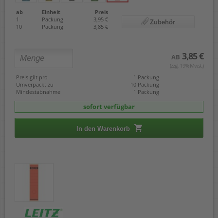
ab
Einheit
Preis
1
Packung
3,95 €
Zubehör
10
Packung
3,85 €
3,85 €
AB
(zzgl. 19% Mwst.)
Preis gilt pro
1 Packung
Umverpackt zu
10 Packung
Mindestabnahme
1 Packung
sofort verfügbar
In den Warenkorb