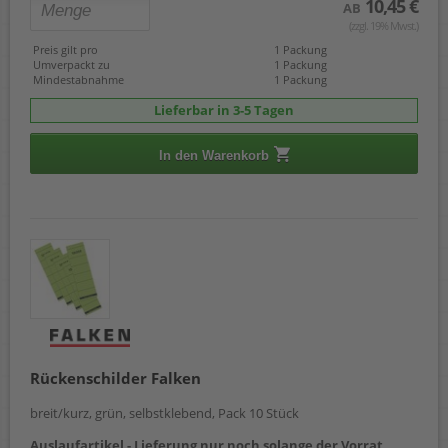
10,45 €
AB
(zzgl. 19% Mwst.)
Preis gilt pro
1 Packung
Umverpackt zu
1 Packung
Mindestabnahme
1 Packung
Lieferbar in 3-5 Tagen
In den Warenkorb
Rückenschilder Falken
breit/kurz, grün, selbstklebend, Pack 10 Stück
Auslaufartikel - Lieferung nur noch solange der Vorrat