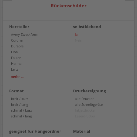
Rückenschilder
Hersteller
selbstklebend
Avery Zweckform
Ja
Corona
Nein
Durable
Elba
Falken
Herma
Leitz
a-series
mehr ...
Format
Druckereignung
breit / kurz
alle Drucker
breit / lang
alle Schreibgeräte
schmal / kurz
Inkjetdrucker
schmal / lang
Laserdrucker
geeignet für Hängeordner
Material