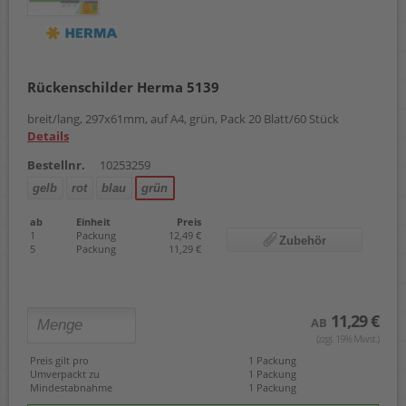
Rückenschilder Herma 5139
breit/lang, 297x61mm, auf A4, grün, Pack 20 Blatt/60 Stück
Details
Bestellnr.
10253259
gelb
rot
blau
grün
ab
Einheit
Preis
1
Packung
12,49 €
Zubehör
5
Packung
11,29 €
11,29 €
AB
(zzgl. 19% Mwst.)
Preis gilt pro
1 Packung
Umverpackt zu
1 Packung
Mindestabnahme
1 Packung