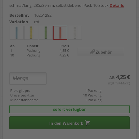
schmal/lang, 285x39mm, selbstklebend, Pack 10 Stück
Details
Bestellnr.
10251282
Variation
rot
ab
Einheit
Preis
1
Packung
4,55 €
Zubehör
10
Packung
4,25 €
4,25 €
AB
(zzgl. 19% Mwst.)
Preis gilt pro
1 Packung
Umverpackt zu
10 Packung
Mindestabnahme
1 Packung
sofort verfügbar
In den Warenkorb