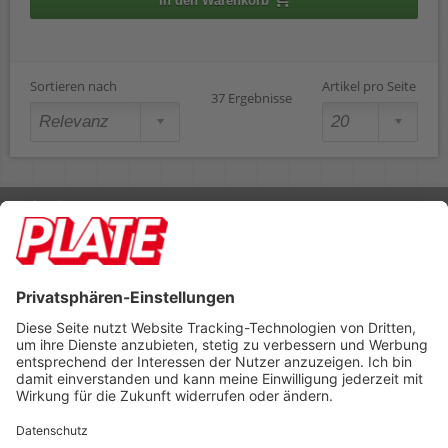
In den Warenkorb
Sortieren nach
Artikel pro Seite
37 Ergebnisse
Rufen Sie uns an 04298 401-0
Lieferbedingungen
Impressum
Kontakt
Footer anzeigen
PLATE Büromaterial Vertriebs GmbH
Hilligenwarf 5
28865 Lilienthal