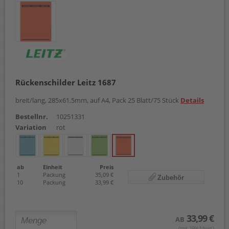
Rückenschilder Leitz 1687
breit/lang, 285x61,5mm, auf A4, Pack 25 Blatt/75 Stück
Details
Bestellnr.
10251331
Variation
rot
ab
Einheit
Preis
1
Packung
35,09 €
Zubehör
10
Packung
33,99 €
33,99 €
AB
(zzgl. 19% Mwst.)