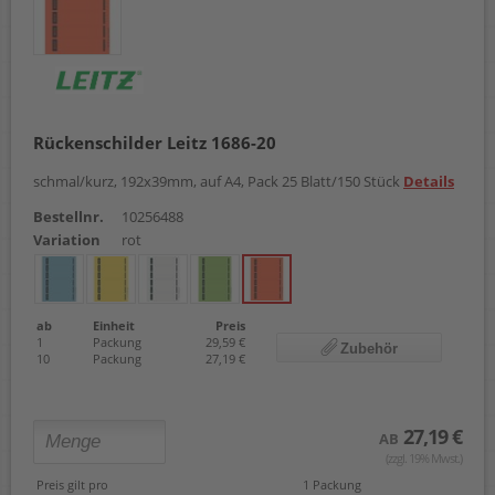
Rückenschilder Leitz 1686-20
schmal/kurz, 192x39mm, auf A4, Pack 25 Blatt/150 Stück
Details
Bestellnr.
10256488
Variation
rot
ab
Einheit
Preis
1
Packung
29,59 €
Zubehör
10
Packung
27,19 €
27,19 €
AB
(zzgl. 19% Mwst.)
Preis gilt pro
1 Packung