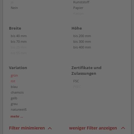
Ja
Kunststoff
Nein
Papier
Karton
Breite
Höhe
bis 40 mm
bis 200 mm
bis 70 mm
bis 300 mm
bis 25 mm
bis 400 mm
bis 55 mm
Variation
Zertifikate und
Zulassungen
grün
rot
FSC
blau
PEFC
chamois
gelb
grau
naturweiß
schwarz
mehr ...
weiß
Filter minimieren
weniger Filter anzeigen