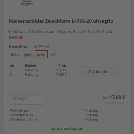
Rückenschilder Zweckform L4768-20 ultragrip
breit/kurz, 192x61mm, auf A4, grün, Pack 20 Blatt/80 Stück
Details
Bestellnr.
10253001
blau
gelb
grün
rot
ab
Einheit
Preis
1
Packung
18,69 €
Zubehör
5
Packung
17,69 €
17,69 €
AB
(zzgl. 19% Mwst.)
Preis gilt pro
1 Packung
Umverpackt zu
1 Packung
Mindestabnahme
1 Packung
sofort verfügbar