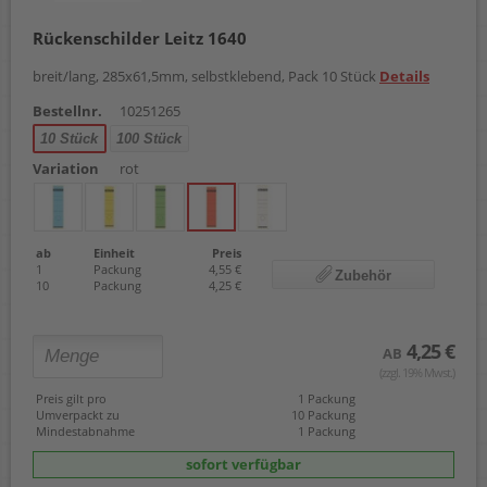
Rückenschilder Leitz 1640
breit/lang, 285x61,5mm, selbstklebend, Pack 10 Stück
Details
Bestellnr.
10251265
10 Stück
100 Stück
Variation
rot
ab
Einheit
Preis
1
Packung
4,55 €
Zubehör
10
Packung
4,25 €
4,25 €
AB
(zzgl. 19% Mwst.)
Preis gilt pro
1 Packung
Umverpackt zu
10 Packung
Mindestabnahme
1 Packung
sofort verfügbar