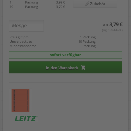
1
Packung
3,99 €
Zubehör
10
Packung
3,79 €
3,79 €
AB
(zzgl. 19% Mwst.)
Preis gilt pro
1 Packung
Umverpackt zu
10 Packung
Mindestabnahme
1 Packung
sofort verfügbar
In den Warenkorb