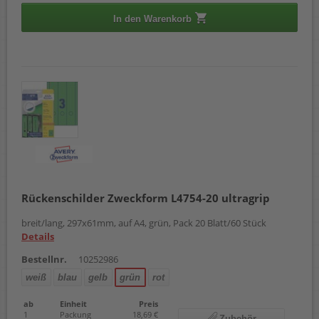
In den Warenkorb
Rückenschilder Zweckform L4754-20 ultragrip
breit/lang, 297x61mm, auf A4, grün, Pack 20 Blatt/60 Stück
Details
Bestellnr.
10252986
weiß
blau
gelb
grün
rot
ab
Einheit
Preis
1
Packung
18,69 €
Zubehör