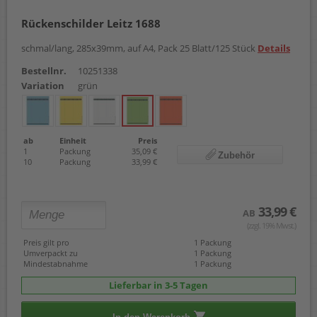
Rückenschilder Leitz 1688
schmal/lang, 285x39mm, auf A4, Pack 25 Blatt/125 Stück
Details
Bestellnr.
10251338
Variation
grün
ab
Einheit
Preis
1
Packung
35,09 €
Zubehör
10
Packung
33,99 €
33,99 €
AB
(zzgl. 19% Mwst.)
Preis gilt pro
1 Packung
Umverpackt zu
1 Packung
Mindestabnahme
1 Packung
Lieferbar in 3-5 Tagen