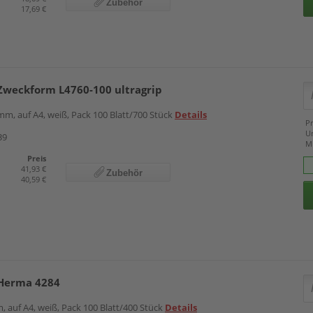
Zubehör
17,69 €
Zweckform L4760-100 ultragrip
m, auf A4, weiß, Pack 100 Blatt/700 Stück
Details
Pr
U
39
M
Preis
41,93 €
Zubehör
40,59 €
 Herma 4284
, auf A4, weiß, Pack 100 Blatt/400 Stück
Details