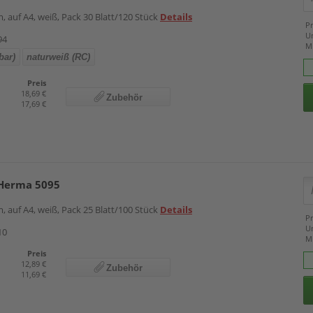
, auf A4, weiß, Pack 30 Blatt/120 Stück
Details
Pr
U
94
M
bar)
naturweiß (RC)
Preis
18,69 €
Zubehör
17,69 €
 Herma 5095
, auf A4, weiß, Pack 25 Blatt/100 Stück
Details
Pr
U
10
M
Preis
12,89 €
Zubehör
11,69 €