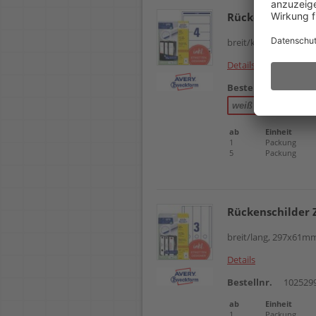
Rückenschilder 
breit/kurz, 192x61mm,
Details
Bestellnr.
102523
weiß
rot
blau
ab
Einheit
1
Packung
5
Packung
Rückenschilder 
breit/lang, 297x61mm,
Details
Bestellnr.
102529
ab
Einheit
1
Packung