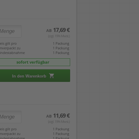
17,69 €
AB
(zzgl. 19% Mwst.)
eis gilt pro
1 Packung
mverpackt zu
1 Packung
indestabnahme
1 Packung
sofort verfügbar
In den Warenkorb
11,69 €
AB
(zzgl. 19% Mwst.)
eis gilt pro
1 Packung
mverpackt zu
1 Packung
indestabnahme
1 Packung