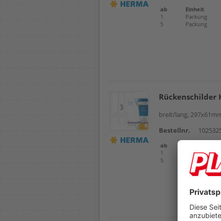
ab
Einheit
1
Packung
5
Packung
Rückenschilder
breit/lang, 297x61mm,
Bestellnr.
102532
ab
Einheit
1
Packung
5
Packung