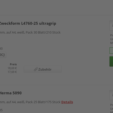
Zweckform L4760-25 ultragrip
m, auf A4, weiß, Pack 30 Blatt/210 Stück
Pr
U
M
93
RC)
Preis
18,69 €
Zubehör
17,69 €
 Herma 5090
m, auf A4, weiß, Pack 25 Blatt/175 Stück
Details
Pr
U
05
M