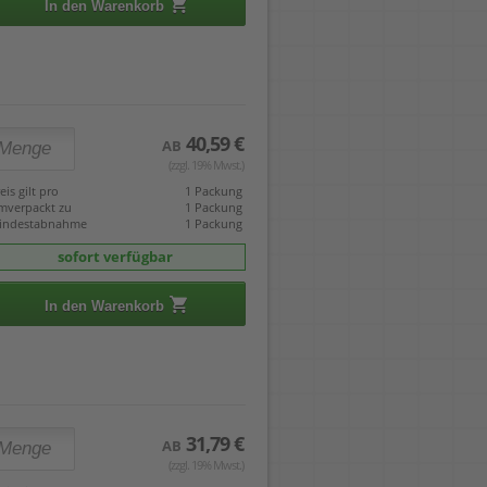
In den Warenkorb
40,59 €
AB
(zzgl. 19% Mwst.)
eis gilt pro
1 Packung
mverpackt zu
1 Packung
indestabnahme
1 Packung
sofort verfügbar
In den Warenkorb
31,79 €
AB
(zzgl. 19% Mwst.)