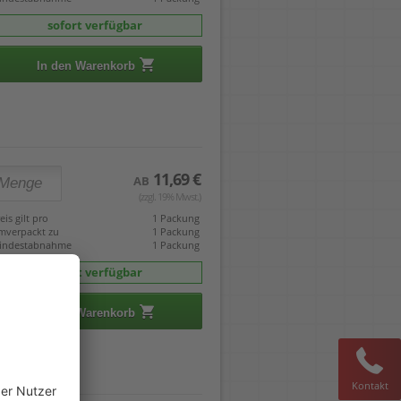
sofort verfügbar
In den Warenkorb
11,69 €
AB
(zzgl. 19% Mwst.)
eis gilt pro
1 Packung
mverpackt zu
1 Packung
indestabnahme
1 Packung
sofort verfügbar
In den Warenkorb
Kontakt