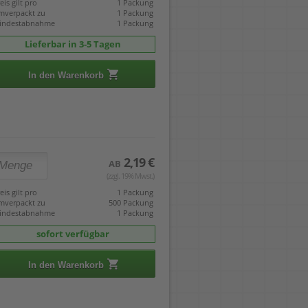
eis gilt pro
1 Packung
mverpackt zu
1 Packung
indestabnahme
1 Packung
Lieferbar in 3-5 Tagen
In den Warenkorb
2,19 €
AB
(zzgl. 19% Mwst.)
eis gilt pro
1 Packung
mverpackt zu
500 Packung
indestabnahme
1 Packung
sofort verfügbar
In den Warenkorb