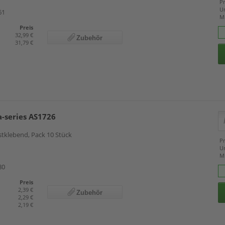
Pr
U
61
M
Preis
32,99 €
Zubehör
31,79 €
a-series AS1726
bstklebend, Pack 10 Stück
Pr
U
M
80
Preis
2,39 €
Zubehör
2,29 €
2,19 €