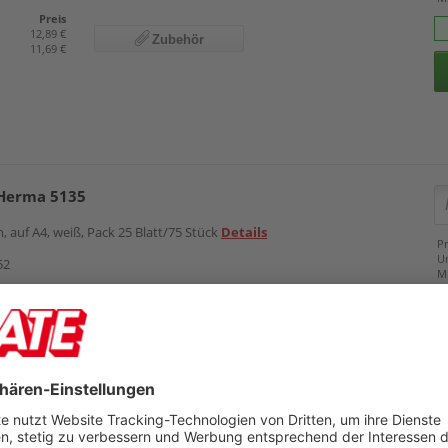
Preis
12,89 €
Zubehör
11,69 €
 Herma 5135
 auf A4, weiß, Pack 25 Blatt/75 Stück
Details
Pr
U
52
M
Preis
12,89 €
Zubehör
11,69 €