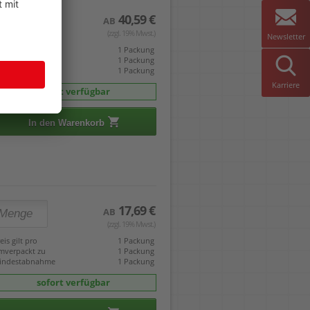
40,59 €
AB
(zzgl. 19% Mwst.)
Newsletter
eis gilt pro
1 Packung
mverpackt zu
1 Packung
indestabnahme
1 Packung
Karriere
sofort verfügbar
In den Warenkorb
17,69 €
AB
(zzgl. 19% Mwst.)
eis gilt pro
1 Packung
mverpackt zu
1 Packung
indestabnahme
1 Packung
sofort verfügbar