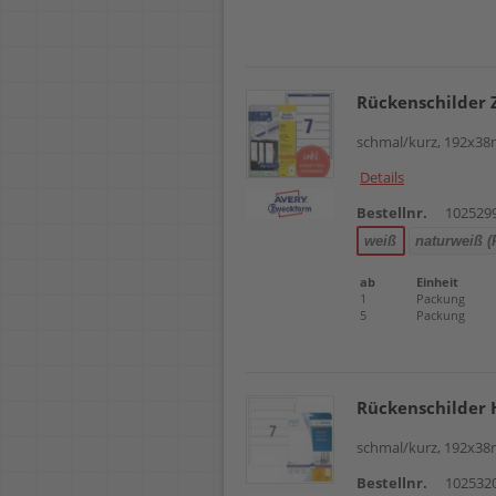
Rückenschilder 
schmal/kurz, 192x38m
Details
Bestellnr.
102529
weiß
naturweiß (
ab
Einheit
1
Packung
5
Packung
Rückenschilder
schmal/kurz, 192x38m
Bestellnr.
102532