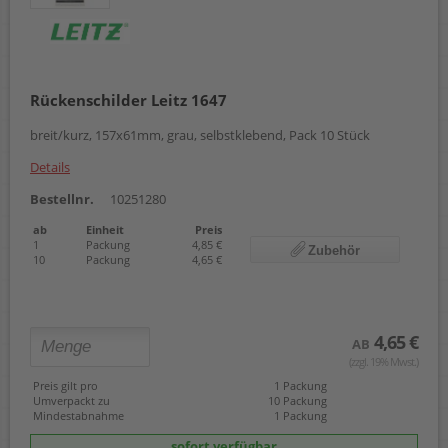
Rückenschilder Leitz 1647
breit/kurz, 157x61mm, grau, selbstklebend, Pack 10 Stück
Details
Bestellnr.
10251280
ab
Einheit
Preis
1
Packung
4,85 €
Zubehör
10
Packung
4,65 €
4,65 €
AB
(zzgl. 19% Mwst.)
Preis gilt pro
1 Packung
Umverpackt zu
10 Packung
Mindestabnahme
1 Packung
sofort verfügbar