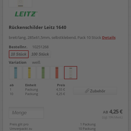
Rückenschilder Leitz 1640
breit/lang, 285x61,5mm, selbstklebend, Pack 10 Stück
Details
Bestellnr.
10251268
10 Stück
100 Stück
Variation
weiß
ab
Einheit
Preis
1
Packung
4,55 €
Zubehör
10
Packung
4,25 €
4,25 €
AB
(zzgl. 19% Mwst.)
Preis gilt pro
1 Packung
Umverpackt zu
10 Packung