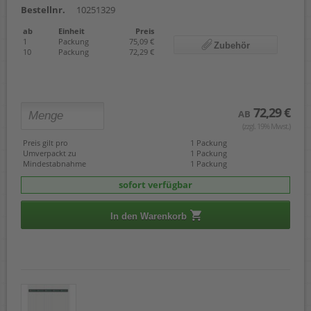
Bestellnr.
10251329
ab
Einheit
Preis
1
Packung
75,09 €
Zubehör
10
Packung
72,29 €
72,29 €
AB
(zzgl. 19% Mwst.)
Preis gilt pro
1 Packung
Umverpackt zu
1 Packung
Mindestabnahme
1 Packung
sofort verfügbar
In den Warenkorb