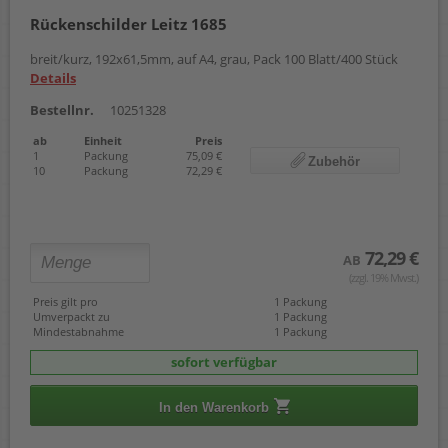
Rückenschilder Leitz 1685
breit/kurz, 192x61,5mm, auf A4, grau, Pack 100 Blatt/400 Stück
Details
Bestellnr.
10251328
ab
Einheit
Preis
1
Packung
75,09 €
Zubehör
10
Packung
72,29 €
72,29 €
AB
(zzgl. 19% Mwst.)
Preis gilt pro
1 Packung
Umverpackt zu
1 Packung
Mindestabnahme
1 Packung
sofort verfügbar
In den Warenkorb