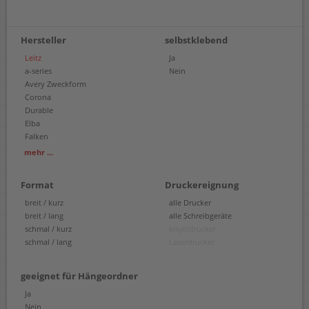
Hersteller
selbstklebend
Leitz
Ja
a-series
Nein
Avery Zweckform
Corona
Durable
Elba
Falken
Herma
mehr ...
Format
Druckereignung
breit / kurz
alle Drucker
breit / lang
alle Schreibgeräte
schmal / kurz
Inkjetdrucker
schmal / lang
Laserdrucker
geeignet für Hängeordner
Ja
Nein