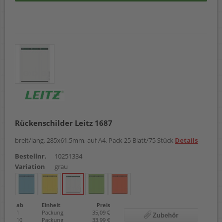
Rückenschilder Leitz 1687
breit/lang, 285x61,5mm, auf A4, Pack 25 Blatt/75 Stück
Details
Bestellnr.
10251334
Variation
grau
ab
Einheit
Preis
1
Packung
35,09 €
Zubehör
10
Packung
33,99 €