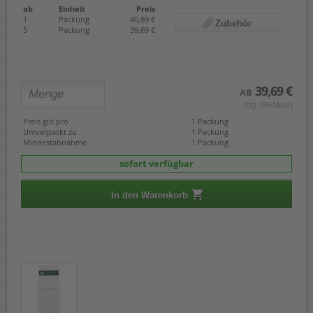
ab
Einheit
Preis
1
Packung
40,89 €
Zubehör
5
Packung
39,69 €
39,69 €
AB
(zzgl. 19% Mwst.)
Preis gilt pro
1 Packung
Umverpackt zu
1 Packung
Mindestabnahme
1 Packung
sofort verfügbar
In den Warenkorb