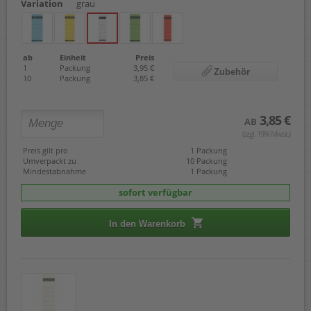
Variation
grau
ab
Einheit
Preis
1
Packung
3,95 €
Zubehör
10
Packung
3,85 €
3,85 €
AB
(zzgl. 19% Mwst.)
Preis gilt pro
1 Packung
Umverpackt zu
10 Packung
Mindestabnahme
1 Packung
sofort verfügbar
In den Warenkorb