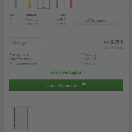
ab
Einheit
Preis
1
Packung
3,99 €
Zubehör
10
Packung
3,79 €
3,79 €
AB
(zzgl. 19% Mwst.)
Preis gilt pro
1 Packung
Umverpackt zu
10 Packung
Mindestabnahme
1 Packung
sofort verfügbar
In den Warenkorb