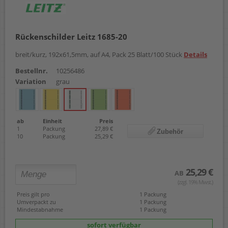
Rückenschilder Leitz 1685-20
breit/kurz, 192x61,5mm, auf A4, Pack 25 Blatt/100 Stück
Details
Bestellnr.
10256486
Variation
grau
ab
Einheit
Preis
1
Packung
27,89 €
Zubehör
10
Packung
25,29 €
25,29 €
AB
(zzgl. 19% Mwst.)
Preis gilt pro
1 Packung
Umverpackt zu
1 Packung
Mindestabnahme
1 Packung
sofort verfügbar