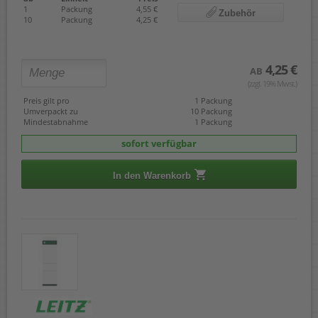
1
Packung
4,55 €
Zubehör
10
Packung
4,25 €
4,25 €
AB
(zzgl. 19% Mwst.)
Preis gilt pro
1 Packung
Umverpackt zu
10 Packung
Mindestabnahme
1 Packung
sofort verfügbar
In den Warenkorb