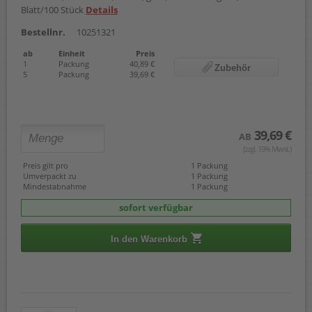
Blatt/100 Stück
Details
Bestellnr.
10251321
ab
Einheit
Preis
1
Packung
40,89 €
Zubehör
5
Packung
39,69 €
39,69 €
AB
(zzgl. 19% Mwst.)
Preis gilt pro
1 Packung
Umverpackt zu
1 Packung
Mindestabnahme
1 Packung
sofort verfügbar
In den Warenkorb