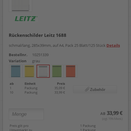
Rückenschilder Leitz 1688
schmal/lang, 285x39mm, auf A4, Pack 25 Blatt/125 Stück
Details
Bestellnr.
10251339
Variation
grau
ab
Einheit
Preis
1
Packung
35,09 €
Zubehör
10
Packung
33,99 €
33,99 €
AB
(zzgl. 19% Mwst.)
Preis gilt pro
1 Packung
Umverpackt zu
1 Packung