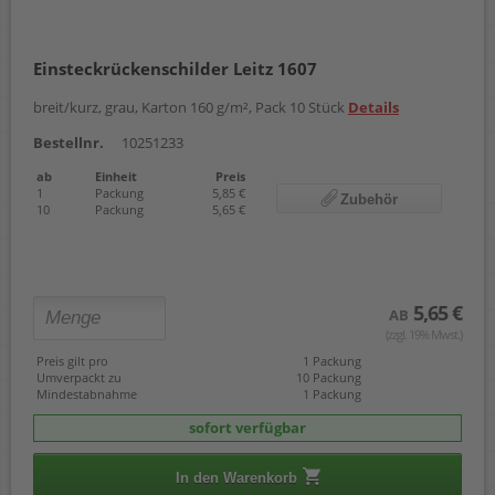
Einsteckrückenschilder Leitz 1607
breit/kurz, grau, Karton 160 g/m², Pack 10 Stück
Details
Bestellnr.
10251233
ab
Einheit
Preis
1
Packung
5,85 €
Zubehör
10
Packung
5,65 €
5,65 €
AB
(zzgl. 19% Mwst.)
Preis gilt pro
1 Packung
Umverpackt zu
10 Packung
Mindestabnahme
1 Packung
sofort verfügbar
In den Warenkorb