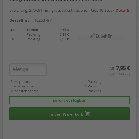
breit/lang, 279x61mm, grau, selbstklebend, Pack 10 Stück
Details
Bestellnr.
10253797
ab
Einheit
Preis
1
Packung
8,15 €
Zubehör
10
Packung
7,95 €
7,95 €
AB
(zzgl. 19% Mwst.)
Preis gilt pro
1 Packung
Umverpackt zu
1 Packung
Mindestabnahme
1 Packung
sofort verfügbar
In den Warenkorb