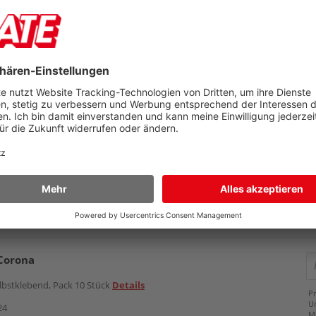
Corona
bstklebend, Pack 10 Stück
Details
Pr
U
20
M
Preis
2,75 €
Zubehör
2,35 €
Corona
elbstklebend, Pack 10 Stück
Details
Pr
U
24
M