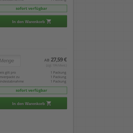
sofort verfügbar
In den Warenkorb
27,59 €
AB
(zzgl. 19% Mwst.)
eis gilt pro
1 Packung
mverpackt zu
1 Packung
indestabnahme
1 Packung
sofort verfügbar
In den Warenkorb