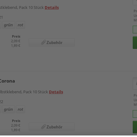
bstklebend, Pack 10 Stück
Details
Pr
U
21
M
grün
rot
Preis
2,09 €
Zubehör
1,89 €
Corona
elbstklebend, Pack 10 Stück
Details
Pr
U
22
M
grün
rot
Preis
2,09 €
Zubehör
1,89 €