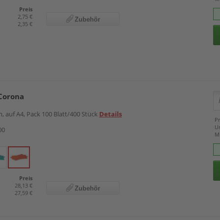
Preis
2,75 €
Zubehör
2,35 €
Corona
, auf A4, Pack 100 Blatt/400 Stück
Details
Pr
U
00
M
Preis
28,13 €
Zubehör
27,59 €