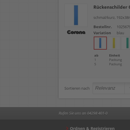
Rückenschilder 
schmal/kurz, 192x38m
Bestellnr.
102567
Variation
blau
ab
Einheit
1
Packung
5
Packung
Sortieren nach
Rufen Sie uns an 04298 401-0
Ordnen & Registrieren