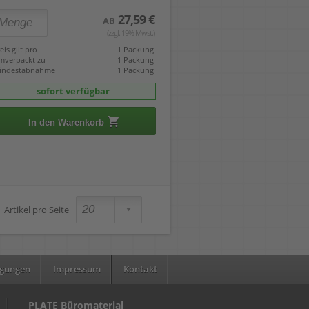
27,59 €
AB
(zzgl. 19% Mwst.)
eis gilt pro
1 Packung
mverpackt zu
1 Packung
indestabnahme
1 Packung
sofort verfügbar
In den Warenkorb
Artikel pro Seite
ngungen
Impressum
Kontakt
PLATE Büromaterial