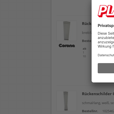
Rückenschilder 
breit/lang, weiß, sel
Bestellnr.
102546
ab
Einheit
1
Packung
10
Packung
Rückenschilder 
schmal/lang, weiß, s
Bestellnr.
102546