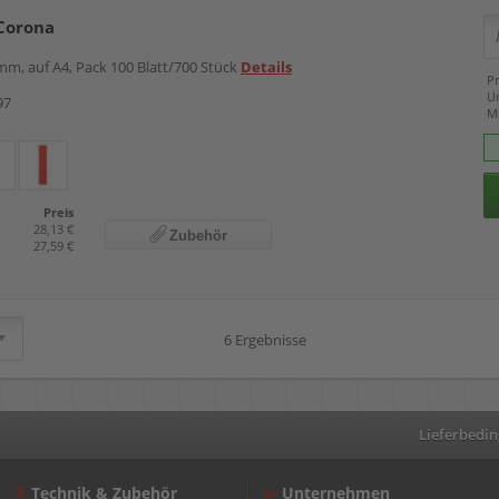
Corona
m, auf A4, Pack 100 Blatt/700 Stück
Details
Pr
U
97
M
Preis
28,13 €
Zubehör
27,59 €
6 Ergebnisse
Lieferbedi
Technik & Zubehör
Unternehmen