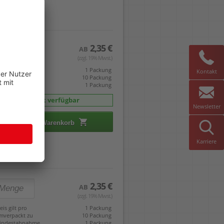
2,35 €
AB
(zzgl. 19% Mwst.)
eis gilt pro
1 Packung
Kontakt
mverpackt zu
10 Packung
indestabnahme
1 Packung
sofort verfügbar
Newsletter
In den Warenkorb
Karriere
2,35 €
AB
(zzgl. 19% Mwst.)
eis gilt pro
1 Packung
mverpackt zu
10 Packung
indestabnahme
1 Packung