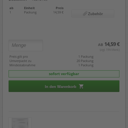
ab
Einheit
Preis
1
Packung
14,59 €
Zubehör
14,59 €
AB
(zzgl. 19% Mwst.)
Preis gilt pro
1 Packung
Umverpackt zu
20 Packung
Mindestabnahme
1 Packung
sofort verfügbar
In den Warenkorb