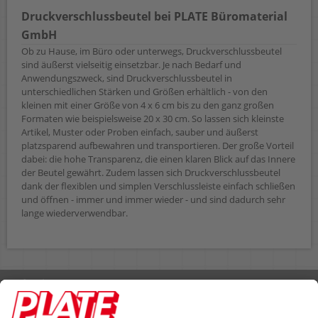
Druckverschlussbeutel bei PLATE Büromaterial
GmbH
Ob zu Hause, im Büro oder unterwegs, Druckverschlussbeutel
sind äußerst vielseitig einsetzbar. Je nach Bedarf und
Anwendungszweck, sind Druckverschlussbeutel in
unterschiedlichen Stärken und Größen erhältlich - von den
kleinen mit einer Größe von 4 x 6 cm bis zu den ganz großen
Formaten wie beispielsweise 20 x 30 cm. So lassen sich kleinste
Artikel, Muster oder Proben einfach, sauber und äußerst
platzsparend aufbewahren und transportieren. Der große Vorteil
dabei: die hohe Transparenz, die einen klaren Blick auf das Innere
der Beutel gewährt. Zudem lassen sich Druckverschlussbeutel
dank der flexiblen und simplen Verschlussleiste einfach schließen
und öffnen - immer und immer wieder - und sind dadurch sehr
lange wiederverwendbar.
Rufen Sie uns an 04298 401-0
Lieferbedingungen
Impressum
Kontakt