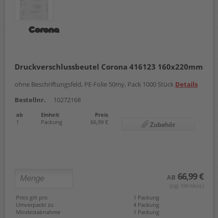
Druckverschlussbeutel Corona 416123 160x220mm
ohne Beschriftungsfeld, PE-Folie 50my, Pack 1000 Stück
Details
Bestellnr.
10272168
ab
Einheit
Preis
1
Packung
66,99 €
Zubehör
66,99 €
AB
(zzgl. 19% Mwst.)
Preis gilt pro
1 Packung
Umverpackt zu
4 Packung
Mindestabnahme
1 Packung