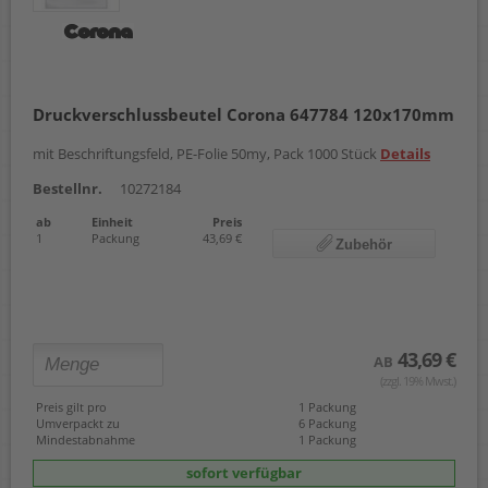
Druckverschlussbeutel Corona 647784 120x170mm
mit Beschriftungsfeld, PE-Folie 50my, Pack 1000 Stück
Details
Bestellnr.
10272184
ab
Einheit
Preis
1
Packung
43,69 €
Zubehör
43,69 €
AB
(zzgl. 19% Mwst.)
Preis gilt pro
1 Packung
Umverpackt zu
6 Packung
Mindestabnahme
1 Packung
sofort verfügbar