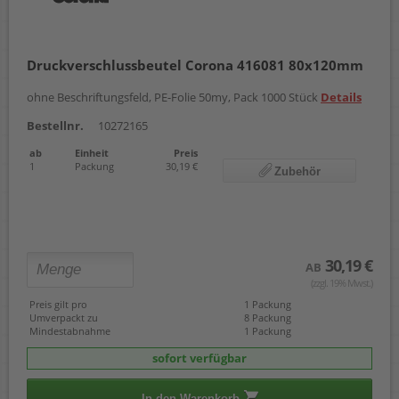
Druckverschlussbeutel Corona 416081 80x120mm
ohne Beschriftungsfeld, PE-Folie 50my, Pack 1000 Stück
Details
Bestellnr.
10272165
ab
Einheit
Preis
1
Packung
30,19 €
Zubehör
30,19 €
AB
(zzgl. 19% Mwst.)
Preis gilt pro
1 Packung
Umverpackt zu
8 Packung
Mindestabnahme
1 Packung
sofort verfügbar
In den Warenkorb