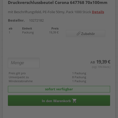
Druckverschlussbeutel Corona 647768 70x100mm
mit Beschriftungsfeld, PE-Folie 50my, Pack 1000 Stück
Details
Bestellnr.
10272182
ab
Einheit
Preis
1
Packung
19,39 €
Zubehör
19,39 €
AB
(zzgl. 19% Mwst.)
Preis gilt pro
1 Packung
Umverpackt zu
8 Packung
Mindestabnahme
1 Packung
sofort verfügbar
In den Warenkorb