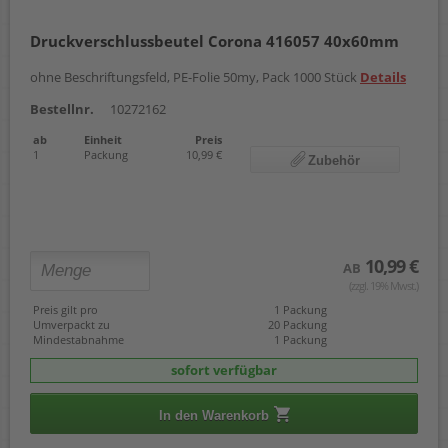
Druckverschlussbeutel Corona 416057 40x60mm
ohne Beschriftungsfeld, PE-Folie 50my, Pack 1000 Stück
Details
Bestellnr.
10272162
ab
Einheit
Preis
1
Packung
10,99 €
Zubehör
10,99 €
AB
(zzgl. 19% Mwst.)
Preis gilt pro
1 Packung
Umverpackt zu
20 Packung
Mindestabnahme
1 Packung
sofort verfügbar
In den Warenkorb