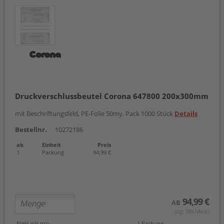
Druckverschlussbeutel Corona 647800 200x300mm
mit Beschriftungsfeld, PE-Folie 50my, Pack 1000 Stück
Details
Bestellnr.
10272186
ab
Einheit
Preis
1
Packung
94,99 €
94,99 €
AB
(zzgl. 19% Mwst.)
Preis gilt pro
1 Packung