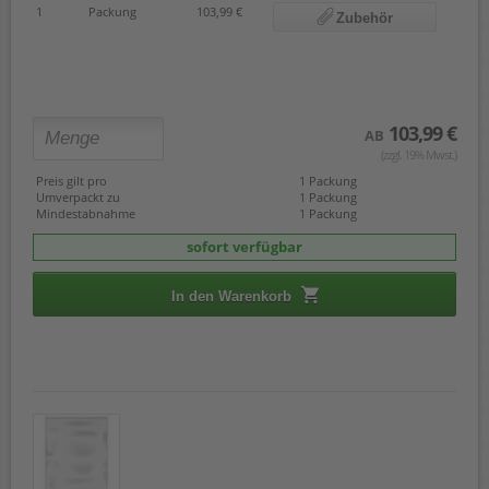
1
Packung
103,99 €
Zubehör
103,99 €
AB
(zzgl. 19% Mwst.)
Preis gilt pro
1 Packung
Umverpackt zu
1 Packung
Mindestabnahme
1 Packung
sofort verfügbar
In den Warenkorb