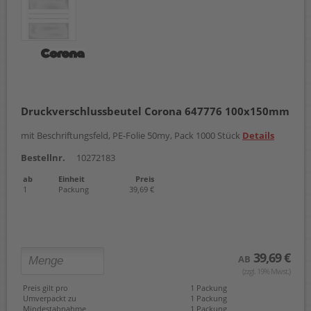
Druckverschlussbeutel Corona 647776 100x150mm
mit Beschriftungsfeld, PE-Folie 50my, Pack 1000 Stück
Details
Bestellnr.
10272183
ab
Einheit
Preis
1
Packung
39,69 €
39,69 €
AB
(zzgl. 19% Mwst.)
Preis gilt pro
1 Packung
Umverpackt zu
1 Packung
Mindestabnahme
1 Packung