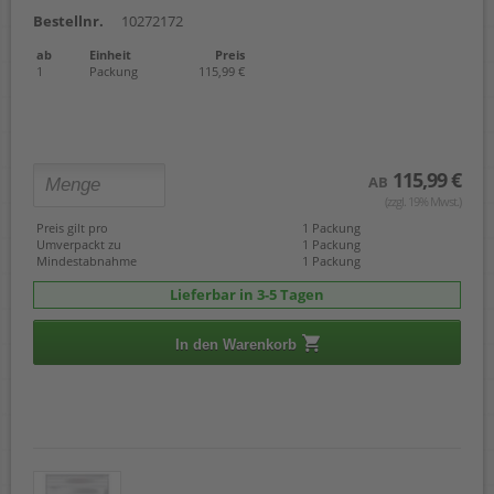
Bestellnr.
10272172
ab
Einheit
Preis
1
Packung
115,99 €
115,99 €
AB
(zzgl. 19% Mwst.)
Preis gilt pro
1 Packung
Umverpackt zu
1 Packung
Mindestabnahme
1 Packung
Lieferbar in 3-5 Tagen
In den Warenkorb