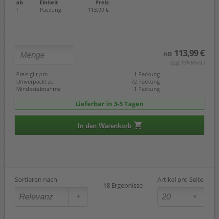
ab
Einheit
Preis
1
Packung
113,99 €
113,99 €
AB
(zzgl. 19% Mwst.)
Preis gilt pro
1 Packung
Umverpackt zu
72 Packung
Mindestabnahme
1 Packung
Lieferbar in 3-5 Tagen
In den Warenkorb
Sortieren nach
Artikel pro Seite
18 Ergebnisse