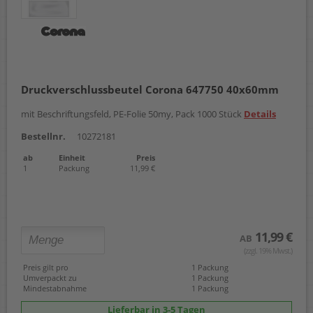
Druckverschlussbeutel Corona 647750 40x60mm
mit Beschriftungsfeld, PE-Folie 50my, Pack 1000 Stück
Details
Bestellnr.
10272181
ab
Einheit
Preis
1
Packung
11,99 €
11,99 €
AB
(zzgl. 19% Mwst.)
Preis gilt pro
1 Packung
Umverpackt zu
1 Packung
Mindestabnahme
1 Packung
Lieferbar in 3-5 Tagen