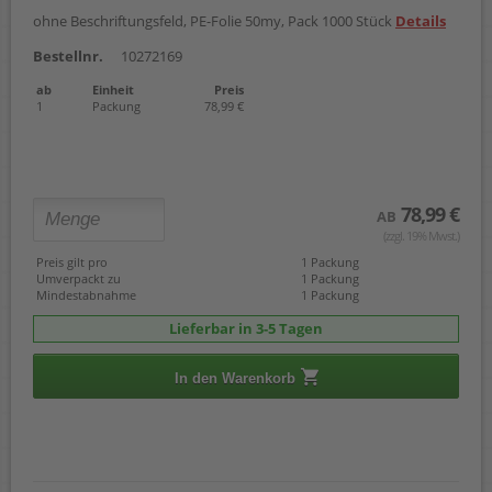
ohne Beschriftungsfeld, PE-Folie 50my, Pack 1000 Stück
Details
Bestellnr.
10272169
ab
Einheit
Preis
1
Packung
78,99 €
78,99 €
AB
(zzgl. 19% Mwst.)
Preis gilt pro
1 Packung
Umverpackt zu
1 Packung
Mindestabnahme
1 Packung
Lieferbar in 3-5 Tagen
In den Warenkorb