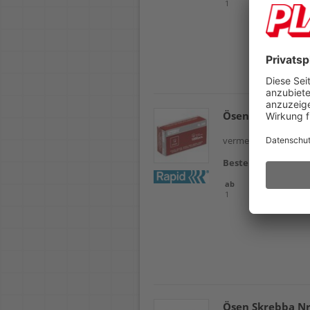
1
Packung
Ösen Rapid Nr. 
vermessingt, 4mm, P
Bestellnr.
102630
ab
Einheit
1
Packung
Ösen Skrebba Nr