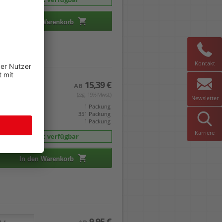
In den Warenkorb
Kontakt
15,39 €
AB
(zzgl. 19% Mwst.)
Newsletter
eis gilt pro
1 Packung
mverpackt zu
351 Packung
indestabnahme
1 Packung
Karriere
sofort verfügbar
In den Warenkorb
9,95 €