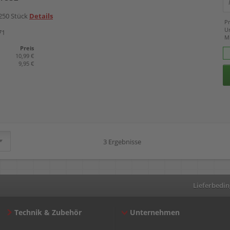
250 Stück
Details
Pr
U
71
M
Preis
10,99 €
9,95 €
3 Ergebnisse
Lieferbedi
Technik & Zubehör
Unternehmen