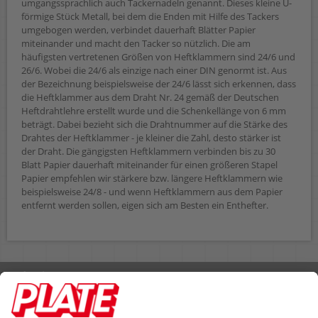
umgangssprachlich auch Tackernadeln genannt. Dieses kleine U-
förmige Stück Metall, bei dem die Enden mit Hilfe des Tackers
umgebogen werden, verbindet dauerhaft Blätter Papier
miteinander und macht den Tacker so nützlich. Die am
häufigsten vertretenen Größen von Heftklammern sind 24/6 und
26/6. Wobei die 24/6 als einzige nach einer DIN genormt ist. Aus
der Bezeichnung beispielsweise der 24/6 lässt sich erkennen, dass
die Heftklammer aus dem Draht Nr. 24 gemäß der Deutschen
Heftdrahtlehre erstellt wurde und die Schenkellänge von 6 mm
beträgt. Dabei bezieht sich die Drahtnummer auf die Stärke des
Drahtes der Heftklammer - je kleiner die Zahl, desto stärker ist
der Draht. Die gängigsten Heftklammern verbinden bis zu 30
Blatt Papier dauerhaft miteinander für einen größeren Stapel
Papier empfehlen wir stärkere bzw. längere Heftklammern wie
beispielsweise 24/8 - und wenn Heftklammern aus dem Papier
entfernt werden sollen, eigen sich am Besten ein Enthefter.
Rufen Sie uns an 04298 401-0
Lieferbedingungen
Impressum
Kontakt