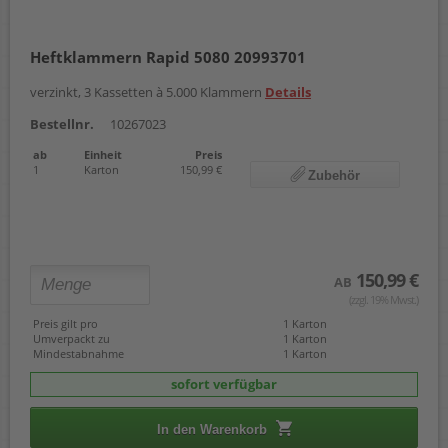
Heftklammern Rapid 5080 20993701
verzinkt, 3 Kassetten à 5.000 Klammern
Details
Bestellnr.
10267023
ab
Einheit
Preis
1
Karton
150,99 €
Zubehör
150,99 €
AB
(zzgl. 19% Mwst.)
Preis gilt pro
1 Karton
Umverpackt zu
1 Karton
Mindestabnahme
1 Karton
sofort verfügbar
In den Warenkorb