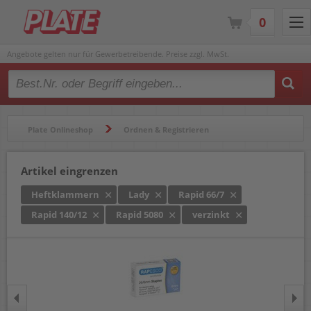
0
Angebote gelten nur für Gewerbetreibende. Preise zzgl. MwSt.
Type 2 or more characters for results.
Plate Onlineshop
Ordnen & Registrieren
Heftgeräte & Zubehör
Heftklammern
Artikel eingrenzen
Heftklammern
Lady
Rapid 66/7
Rapid 140/12
Rapid 5080
verzinkt