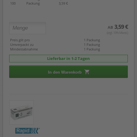
100
Packung
3,59 €
Rapid 140/6
Rapid 140/8
Rapid 140/10
Rapid 5020
3,59 €
AB
Rapid 5050
(zzgl. 19% Mwst.)
Rapid Duax
Rapid Optima 56
Preis gilt pro
1 Packung
Umverpackt zu
1 Packung
Rapid Optima HD70
Mindestabnahme
1 Packung
Rexel HD70
Rexel Bambi
Lieferbar in 1-2 Tagen
Ricoh K
Omnipress 60
In den Warenkorb
53/10
Rapid 13/8