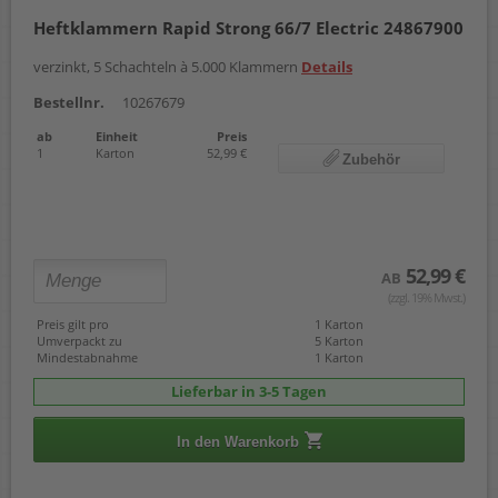
Heftklammern Rapid Strong 66/7 Electric 24867900
verzinkt, 5 Schachteln à 5.000 Klammern
Details
Bestellnr.
10267679
ab
Einheit
Preis
1
Karton
52,99 €
Zubehör
52,99 €
AB
(zzgl. 19% Mwst.)
Preis gilt pro
1 Karton
Umverpackt zu
5 Karton
Mindestabnahme
1 Karton
Lieferbar in 3-5 Tagen
In den Warenkorb