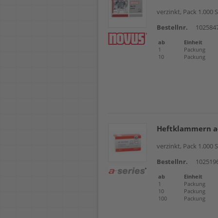
26/8
26/10
verzinkt, Pack 1.000 
26/12
Bestellnr.
102584
53/4
53/6
ab
Einheit
53/8
1
Packung
53/10
10
Packung
Juwel
Juwel
Leitz 
Leitz 
Leitz 
MAX N
MAX N
Heftklammern a-
Novus
Novus
verzinkt, Pack 1.000 
Rapid 
Rapid 
Bestellnr.
102519
Rapid 
ab
Einheit
Rapid 
1
Packung
Rapid 
10
Packung
Rapid 
100
Packung
Rapid 
Rapid 