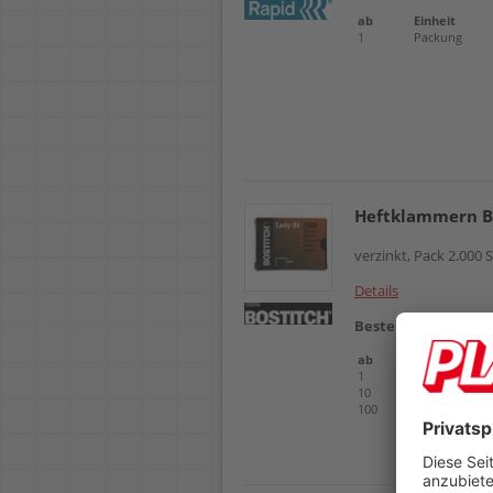
ab
Einheit
1
Packung
Heftklammern B
verzinkt, Pack 2.000 
Details
Bestellnr.
102502
ab
Einheit
1
Packung
10
Packung
100
Packung