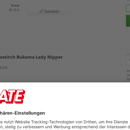
Preis
36,39 €
Zubehör
ostitch Bukama Lady Nipper
Stück
Pr
U
M
28
Preis
3,89 €
3,79 €
3,59 €