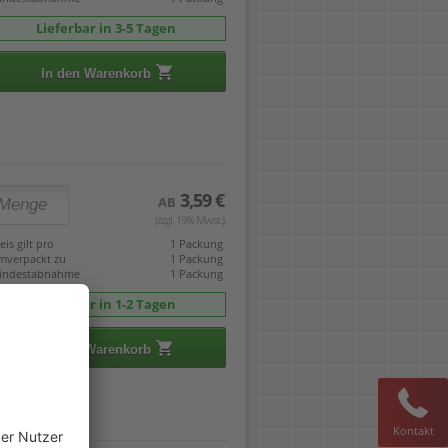
Lieferbar in 3-5 Tagen
In den Warenkorb
3,59 €
AB
(zzgl. 19% Mwst.)
eis gilt pro
1 Packung
mverpackt zu
1 Packung
indestabnahme
1 Packung
Lieferbar in 1-2 Tagen
In den Warenkorb
Kontakt