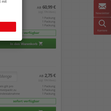
60,99 €
AB
(zzgl. 19% Mwst.)
Newsletter
eis gilt pro
1 Packung
mverpackt zu
1 Packung
indestabnahme
1 Packung
Karriere
sofort verfügbar
In den Warenkorb
2,75 €
AB
(zzgl. 19% Mwst.)
eis gilt pro
1 Packung
mverpackt zu
5 Packung
indestabnahme
1 Packung
sofort verfügbar