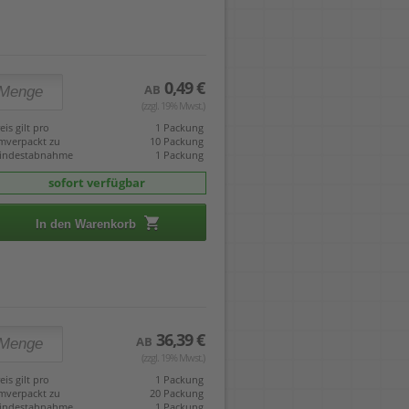
0,49 €
AB
(zzgl. 19% Mwst.)
eis gilt pro
1 Packung
mverpackt zu
10 Packung
indestabnahme
1 Packung
sofort verfügbar
In den Warenkorb
36,39 €
AB
(zzgl. 19% Mwst.)
eis gilt pro
1 Packung
mverpackt zu
20 Packung
indestabnahme
1 Packung