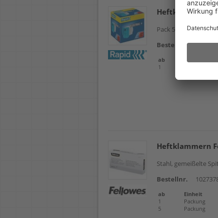
Heftklammern R
Pack 5.000 Stück
Det
Bestellnr.
102641
ab
Einheit
1
Packung
Heftklammern Fe
Stahl, gemeißelte Spi
Bestellnr.
102737
ab
Einheit
1
Packung
5
Packung