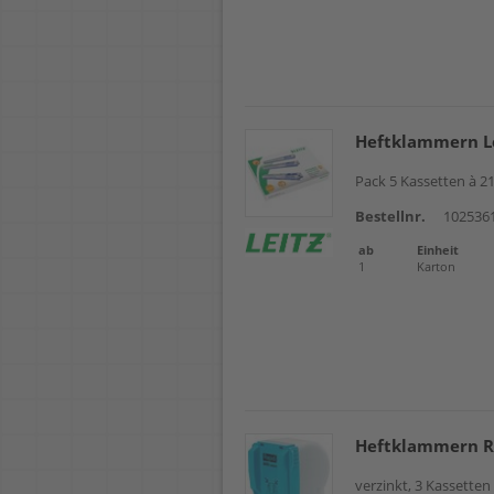
Heftklammern Le
Pack 5 Kassetten à 2
Bestellnr.
102536
ab
Einheit
1
Karton
Heftklammern R
verzinkt, 3 Kassette