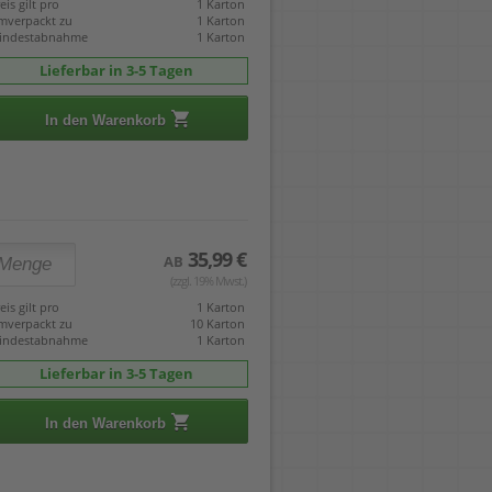
eis gilt pro
1 Karton
mverpackt zu
1 Karton
indestabnahme
1 Karton
Lieferbar in 3-5 Tagen
In den Warenkorb
35,99 €
AB
(zzgl. 19% Mwst.)
eis gilt pro
1 Karton
mverpackt zu
10 Karton
indestabnahme
1 Karton
Lieferbar in 3-5 Tagen
In den Warenkorb