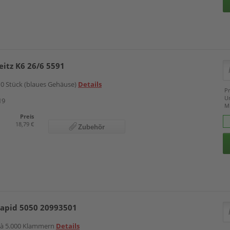
itz K6 26/6 5591
10 Stück (blaues Gehäuse)
Details
Pr
U
19
M
Preis
18,79 €
Zubehör
apid 5050 20993501
n à 5.000 Klammern
Details