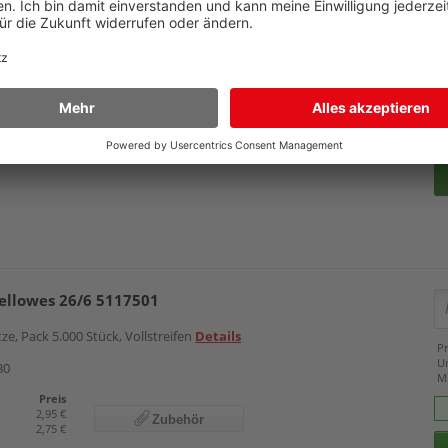
apid 5050 20993500
ails
Pr
U
10
M
Preis
60,99 €
Zubehör
llowes 26/6 5117501
tze, Pack 5.000 Stück, Vollstreifen
Details
Pr
U
80
M
Preis
2,95 €
Zubehör
2,75 €