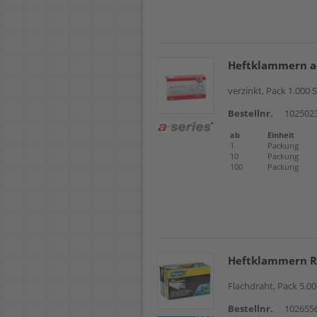
Rapid 
Rapid 
Rapid 
Rapid 
Rapid 
Heftklammern a-
Rapid 
Rapid
verzinkt, Pack 1.000 
Rapid
Bestellnr.
102502
Rapid
Rapid
ab
Einheit
Rapid
1
Packung
Rexel
10
Packung
100
Packung
Rexel
Ricoh 
Omnip
Heftklammern R
Flachdraht, Pack 5.0
Bestellnr.
102655