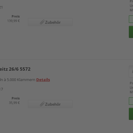
Pr
U
21
M
Preis
139,99 €
Zubehör
itz 26/6 5572
eln à 5.000 Klammern
Details
Pr
U
17
M
Preis
35,99 €
Zubehör