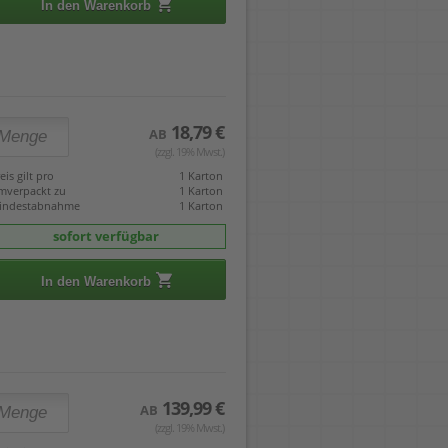
In den Warenkorb
18,79 €
AB
(zzgl. 19% Mwst.)
eis gilt pro
1 Karton
mverpackt zu
1 Karton
indestabnahme
1 Karton
sofort verfügbar
In den Warenkorb
139,99 €
AB
(zzgl. 19% Mwst.)