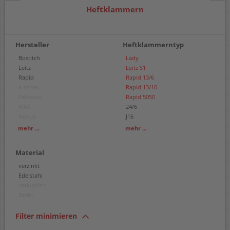
Heftklammern
Hersteller
Heftklammerntyp
Bostitch
Lady
Leitz
Leitz S1
Rapid
Rapid 13/6
a-series
Rapid 13/10
Fellowes
Rapid 5050
MAX
24/6
Novus
J16
Rapesco
24/8
mehr ...
mehr ...
Rexel
Nr. 10
Ricoh
23/6
Material
Sio
23/8
23/10
verzinkt
23/12
Edelstahl
23/13
verkupfert
23/15
Draht
23/17
23/20
Filter minimieren
25/10