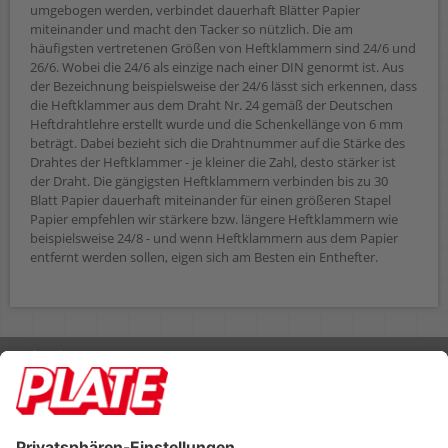
umgebogen werden, verbindet dauerhaft Blätter Papier
miteinander und macht den Tacker so nützlich. Die am
häufigsten vertretenen Größen von Heftklammern sind 24/6 und
26/6. Wobei die 24/6 als einzige nach einer DIN genormt ist. Aus
der Bezeichnung beispielsweise der 24/6 lässt sich erkennen, dass
die Heftklammer aus dem Draht Nr. 24 gemäß der Deutschen
Heftdrahtlehre erstellt wurde und die Schenkellänge von 6 mm
beträgt. Dabei bezieht sich die Drahtnummer auf die Stärke des
Drahtes der Heftklammer - je kleiner die Zahl, desto stärker ist
der Draht. Die gängigsten Heftklammern verbinden bis zu 30
Blatt Papier dauerhaft miteinander für einen größeren Stapel
Papier empfehlen wir stärkere bzw. längere Heftklammern wie
beispielsweise 24/8 - und wenn Heftklammern aus dem Papier
entfernt werden sollen, eigen sich am Besten ein Enthefter.
Rufen Sie uns an 04298 401-0
Lieferbedingungen
Impressum
Kontakt