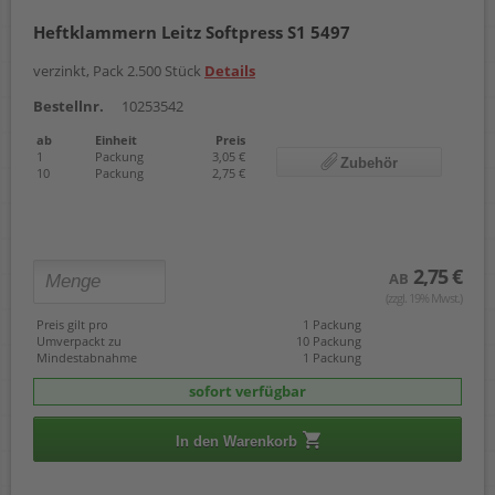
Heftklammern Leitz Softpress S1 5497
verzinkt, Pack 2.500 Stück
Details
Bestellnr.
10253542
ab
Einheit
Preis
1
Packung
3,05 €
Zubehör
10
Packung
2,75 €
2,75 €
AB
(zzgl. 19% Mwst.)
Preis gilt pro
1 Packung
Umverpackt zu
10 Packung
Mindestabnahme
1 Packung
sofort verfügbar
In den Warenkorb