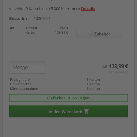
verzinkt, 3 Kassetten à 5.000 Klammern
Details
Bestellnr.
10267021
ab
Einheit
Preis
1
Karton
139,99 €
Zubehör
139,99 €
AB
(zzgl. 19% Mwst.)
Preis gilt pro
1 Karton
Umverpackt zu
1 Karton
Mindestabnahme
1 Karton
Lieferbar in 3-5 Tagen
In den Warenkorb