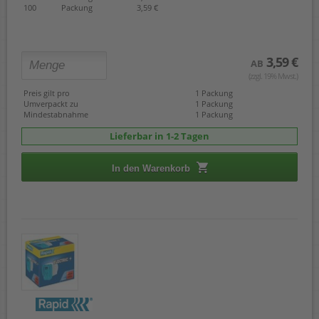
100
Packung
3,59 €
Rapid 66/8
Rapid 140/6
Rapid 140/8
Rapid 140/10
3,59 €
AB
Rapid 140/12
(zzgl. 19% Mwst.)
Rapid 5020
Rapid 5080
Preis gilt pro
1 Packung
Umverpackt zu
1 Packung
Rapid Duax
Mindestabnahme
1 Packung
Rapid Optima 56
Rapid Optima HD70
Lieferbar in 1-2 Tagen
Rexel HD70
Rexel Bambi
In den Warenkorb
Ricoh K
Omnipress 60