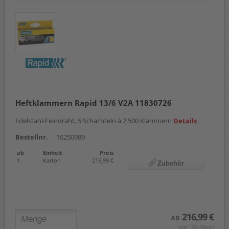
Heftklammern Rapid 13/6 V2A 11830726
Edelstahl-Feindraht, 5 Schachteln à 2.500 Klammern
Details
Bestellnr.
10250989
ab
Einheit
Preis
1
Karton
216,99 €
Zubehör
216,99 €
AB
(zzgl. 19% Mwst.)