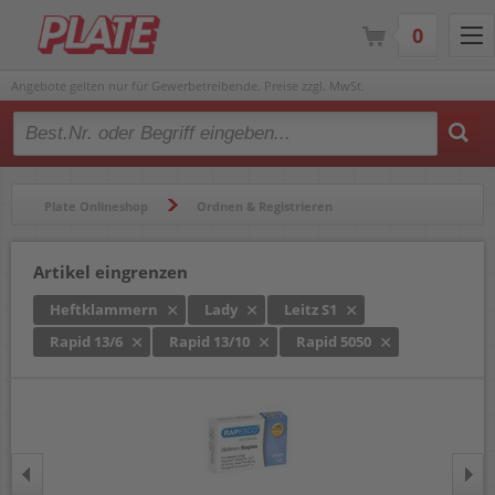
0
Angebote gelten nur für Gewerbetreibende. Preise zzgl. MwSt.
Type 2 or more characters for results.
Plate Onlineshop
Ordnen & Registrieren
Heftgeräte & Zubehör
Heftklammern
Artikel eingrenzen
Heftklammern
Lady
Leitz S1
Rapid 13/6
Rapid 13/10
Rapid 5050