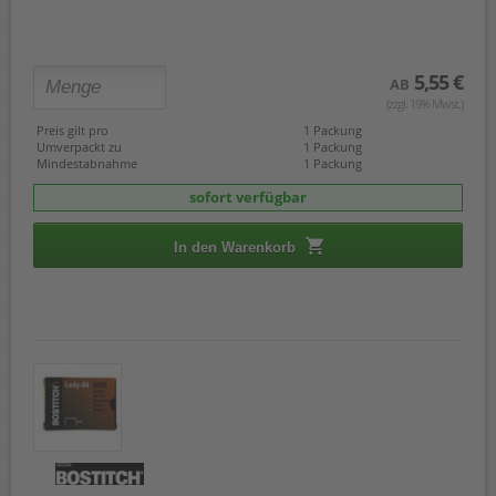
Rapid 140/6
Rapid 140/8
Rapid 140/10
5,55 €
Rapid 140/12
AB
Rapid 5020
(zzgl. 19% Mwst.)
Rapid 5050
Preis gilt pro
1 Packung
Rapid 5080
Umverpackt zu
1 Packung
Rapid Duax
Mindestabnahme
1 Packung
Rapid Optima 56
sofort verfügbar
Rapid Optima HD70
Rexel HD70
Rexel Bambi
In den Warenkorb
Ricoh K
Omnipress 60