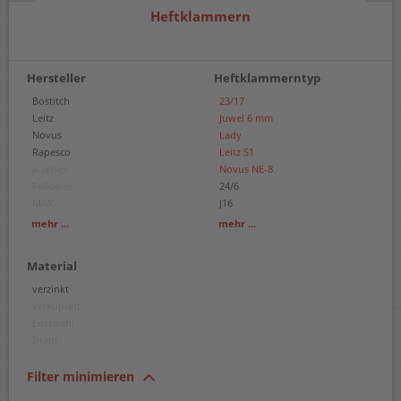
Heftklammern
Hersteller
Heftklammerntyp
Bostitch
23/17
Leitz
Juwel 6 mm
Novus
Lady
Rapesco
Leitz S1
a-series
Novus NE-8
Fellowes
24/6
MAX
J16
Rapid
24/8
mehr ...
mehr ...
Rexel
Nr. 10
Ricoh
23/6
Material
Sio
23/8
23/10
verzinkt
23/12
verkupfert
23/13
Edelstahl
23/15
Draht
23/20
25/10
Filter minimieren
26/6