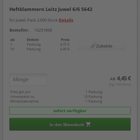
Heftklammern Leitz Juwel 6/6 5642
für Juwel, Pack 2.000 Stück
Details
Bestellnr.
10251858
ab
Einheit
Preis
1
Packung
4,75 €
Zubehör
10
Packung
4,45 €
4,45 €
AB
(zzgl. 19% Mwst.)
Preis gilt pro
1 Packung
Umverpackt zu
10 Packung
Mindestabnahme
1 Packung
sofort verfügbar
In den Warenkorb