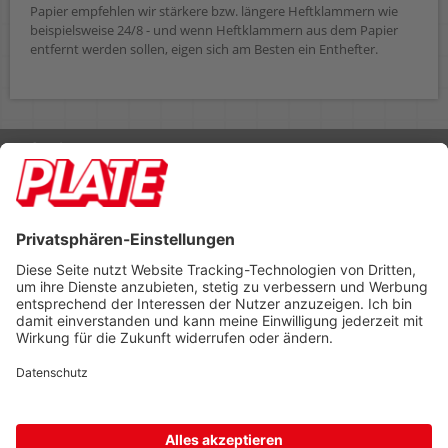
Papier empfehlen wir stärkere bzw. längere Heftklammern wie
beispielsweise 24/8 - und wenn Heftklammern aus dem Papier
entfernt werden sollen, eigen sich am Besten ein Enthefter.
Rufen Sie uns an 04298 401-0
Lieferbedingungen
Impressum
Kontakt
Footer anzeigen
PLATE Büromaterial Vertriebs GmbH
Hilligenwarf 5
28865 Lilienthal
Tel: 04298 401-0
Fax: 04298 401-140