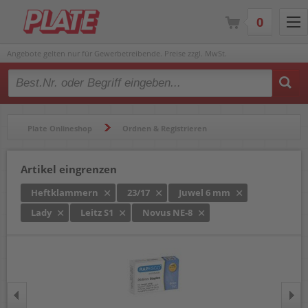
0
Angebote gelten nur für Gewerbetreibende. Preise zzgl. MwSt.
Type 2 or more characters for results.
Plate Onlineshop
Ordnen & Registrieren
Heftgeräte & Zubehör
Heftklammern
Artikel eingrenzen
Heftklammern
23/17
Juwel 6 mm
Lady
Leitz S1
Novus NE-8