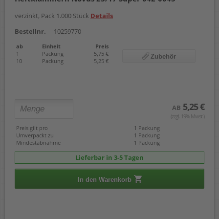
verzinkt, Pack 1.000 Stück
Details
Bestellnr.
10259770
ab
Einheit
Preis
1
Packung
5,75 €
Zubehör
10
Packung
5,25 €
5,25 €
AB
(zzgl. 19% Mwst.)
Preis gilt pro
1 Packung
Umverpackt zu
1 Packung
Mindestabnahme
1 Packung
Lieferbar in 3-5 Tagen
In den Warenkorb