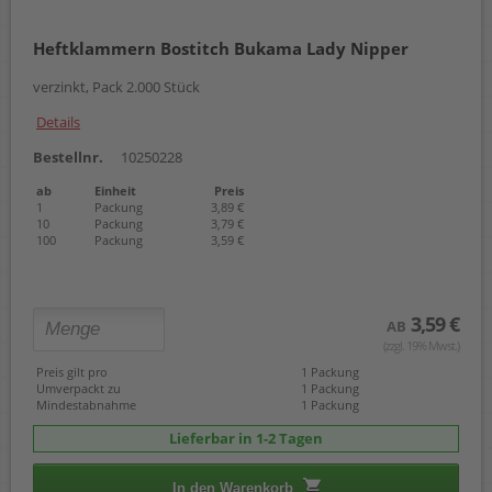
Heftklammern Bostitch Bukama Lady Nipper
verzinkt, Pack 2.000 Stück
Details
Bestellnr.
10250228
ab
Einheit
Preis
1
Packung
3,89 €
10
Packung
3,79 €
100
Packung
3,59 €
3,59 €
AB
(zzgl. 19% Mwst.)
Preis gilt pro
1 Packung
Umverpackt zu
1 Packung
Mindestabnahme
1 Packung
Lieferbar in 1-2 Tagen
In den Warenkorb