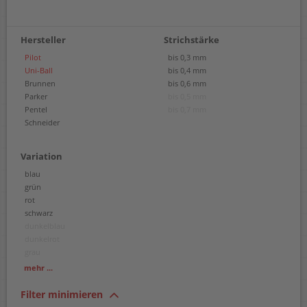
Hersteller
Strichstärke
Pilot
bis 0,3 mm
Uni-Ball
bis 0,4 mm
Brunnen
bis 0,6 mm
Parker
bis 0,5 mm
Pentel
bis 0,7 mm
Schneider
Variation
blau
grün
rot
schwarz
dunkelblau
dunkelrot
grau
orange
mehr ...
pink
violett
Filter minimieren