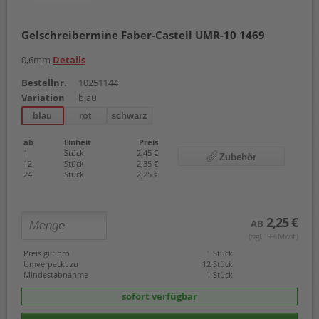
Gelschreibermine Faber-Castell UMR-10 1469
0,6mm
Details
Bestellnr.
10251144
Variation
blau
blau
rot
schwarz
ab
Einheit
Preis
1
Stück
2,45 €
Zubehör
12
Stück
2,35 €
24
Stück
2,25 €
2,25 €
AB
(zzgl. 19% Mwst.)
Preis gilt pro
1 Stück
Umverpackt zu
12 Stück
Mindestabnahme
1 Stück
sofort verfügbar