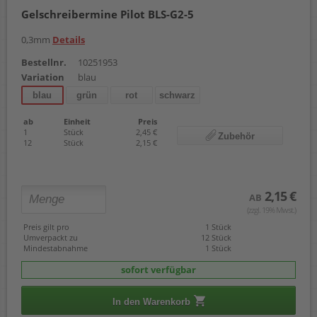
Gelschreibermine Pilot BLS-G2-5
0,3mm
Details
Bestellnr.
10251953
Variation
blau
blau
grün
rot
schwarz
ab
Einheit
Preis
1
Stück
2,45 €
Zubehör
12
Stück
2,15 €
2,15 €
AB
(zzgl. 19% Mwst.)
Preis gilt pro
1 Stück
Umverpackt zu
12 Stück
Mindestabnahme
1 Stück
sofort verfügbar
In den Warenkorb