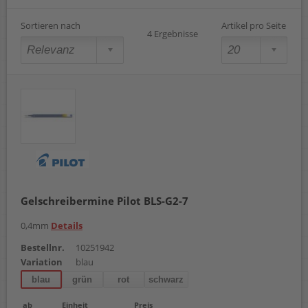
Sortieren nach
Artikel pro Seite
4 Ergebnisse
Gelschreibermine Pilot BLS-G2-7
0,4mm
Details
Bestellnr.
10251942
Variation
blau
blau
grün
rot
schwarz
ab
Einheit
Preis