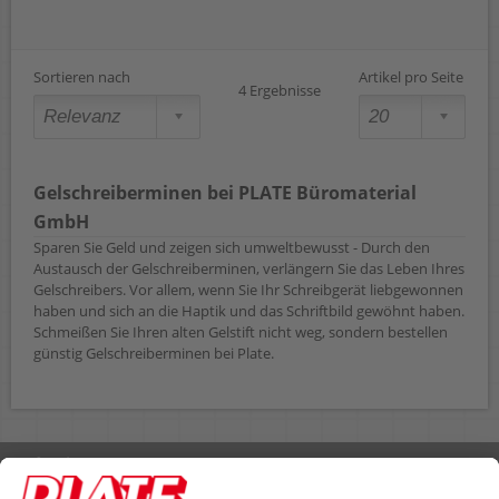
Sortieren nach
Artikel pro Seite
4 Ergebnisse
Gelschreiberminen bei PLATE Büromaterial
GmbH
Sparen Sie Geld und zeigen sich umweltbewusst - Durch den
Austausch der Gelschreiberminen, verlängern Sie das Leben Ihres
Gelschreibers. Vor allem, wenn Sie Ihr Schreibgerät liebgewonnen
haben und sich an die Haptik und das Schriftbild gewöhnt haben.
Schmeißen Sie Ihren alten Gelstift nicht weg, sondern bestellen
günstig Gelschreiberminen bei Plate.
Rufen Sie uns an 04298 401-0