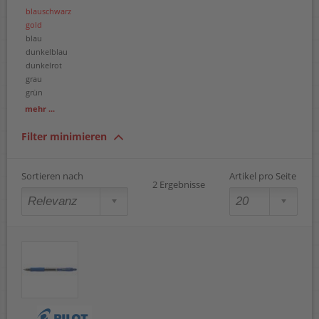
blauschwarz
gold
blau
dunkelblau
dunkelrot
grau
grün
hellblau
mehr ...
orange
pink
Filter minimieren
rot
schwarz
silber
Sortieren nach
Artikel pro Seite
2 Ergebnisse
violett
weiß