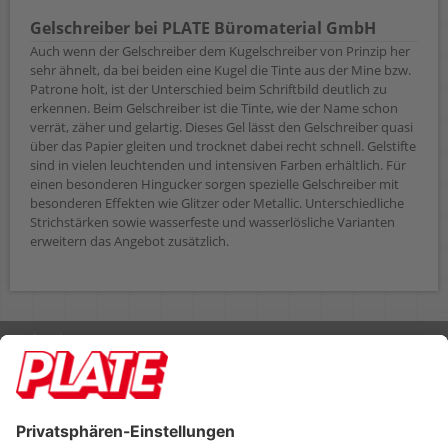
Gelschreiber bei PLATE Büromaterial GmbH
Auch wenn der Gelschreiber dem Kugelschreiber von Prinzip her
sehr ähnelt, da bei beiden eine Kugel die Tinte aus der Mine bzw.
Patrone holt, ist der Unterschied beim Schriftbild deutlich zu
erkennen. Beim Gelschreiber ist die Tinte, wie der Name schon
verrät, zäher und gelartig. Dieses Gel lässt den Gelschreiber quasi
über das Papier gleiten und trocknet dabei recht schnell. Gelstifte
sind in vielen leuchtenden und intensiven Farben erhältlich. Für
einen besonderen Hingucker sorgen spezielle Gelschreiber mit
besonderen Effekten wie Glitzer oder Metallic. Unterschiedliche
Strichstärken sowie wasserfeste und wasserlösliche Varianten
erweitern das Angebot zusätzlich.
Rufen Sie uns an 04298 401-0
Lieferbedingungen
Impressum
Kontakt
Footer anzeigen