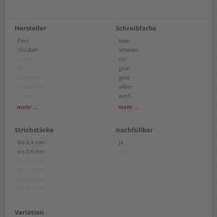
Hersteller
Schreibfarbe
Pilot
blau
Uni-Ball
schwarz
a-series
rot
BIC
grün
Brunnen
gold
Papermate
silber
Pentel
weiß
Schneider
blauschwarz
mehr ...
mehr ...
share
hellblau
Sharpie
grau
Strichstärke
nachfüllbar
dunkelrot
dunkelblau
bis 0,4 mm
Ja
orange
bis 0,6 mm
Nein
pink
bis 0,2 mm
türkis
bis 0,3 mm
violett
bis 0,5 mm
dunkelgrün
bis 0,7 mm
braun
Variation