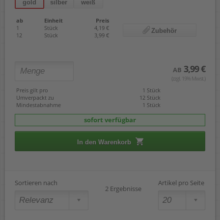
gold
silber
weiß
ab
Einheit
Preis
1
Stück
4,19 €
Zubehör
12
Stück
3,99 €
3,99 €
AB
(zzgl. 19% Mwst.)
Preis gilt pro
1 Stück
Umverpackt zu
12 Stück
Mindestabnahme
1 Stück
sofort verfügbar
In den Warenkorb
Sortieren nach
Artikel pro Seite
2 Ergebnisse