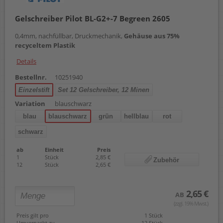
Gelschreiber Pilot BL-G2+-7 Begreen 2605
0,4mm, nachfüllbar, Druckmechanik,
Gehäuse aus 75%
recyceltem Plastik
Details
Bestellnr.
10251940
Einzelstift
Set 12 Gelschreiber, 12 Minen
Variation
blauschwarz
blau
blauschwarz
grün
hellblau
rot
schwarz
ab
Einheit
Preis
1
Stück
2,85 €
Zubehör
12
Stück
2,65 €
2,65 €
AB
(zzgl. 19% Mwst.)
Preis gilt pro
1 Stück
Umverpackt zu
12 Stück