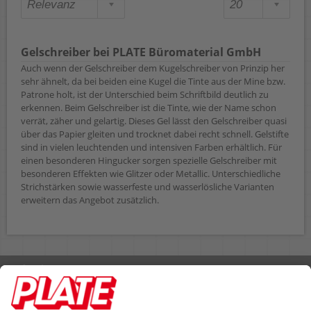
Gelschreiber bei PLATE Büromaterial GmbH
Auch wenn der Gelschreiber dem Kugelschreiber von Prinzip her
sehr ähnelt, da bei beiden eine Kugel die Tinte aus der Mine bzw.
Patrone holt, ist der Unterschied beim Schriftbild deutlich zu
erkennen. Beim Gelschreiber ist die Tinte, wie der Name schon
verrät, zäher und gelartig. Dieses Gel lässt den Gelschreiber quasi
über das Papier gleiten und trocknet dabei recht schnell. Gelstifte
sind in vielen leuchtenden und intensiven Farben erhältlich. Für
einen besonderen Hingucker sorgen spezielle Gelschreiber mit
besonderen Effekten wie Glitzer oder Metallic. Unterschiedliche
Strichstärken sowie wasserfeste und wasserlösliche Varianten
erweitern das Angebot zusätzlich.
Rufen Sie uns an 04298 401-0
Lieferbedingungen
Impressum
Kontakt