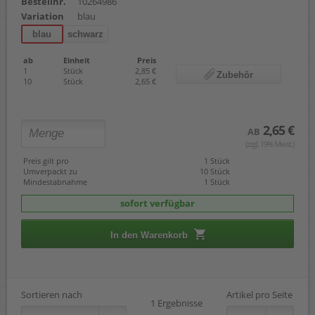
Bestellnr.
10264986
Variation
blau
blau
schwarz
ab
Einheit
Preis
1
Stück
2,85 €
Zubehör
10
Stück
2,65 €
2,65 €
AB
(zzgl. 19% Mwst.)
Preis gilt pro
1 Stück
Umverpackt zu
10 Stück
Mindestabnahme
1 Stück
sofort verfügbar
In den Warenkorb
Sortieren nach
Artikel pro Seite
1 Ergebnisse