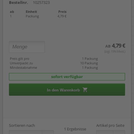
Bestellnr.
10257323
ab
Einheit
Preis
1
Packung
4,79 €
4,79 €
AB
(zzgl. 19% Mwst.)
Preis gilt pro
1 Packung
Umverpackt zu
10 Packung
Mindestabnahme
1 Packung
sofort verfügbar
In den Warenkorb
Sortieren nach
Artikel pro Seite
1 Ergebnisse