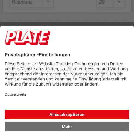
Rufen Sie uns an 04298 401-0
Lieferbedingungen
Impressum
Kontakt
Footer anzeigen
PLATE Büromaterial Vertriebs GmbH
Hilligenwarf 5
28865 Lilienthal
Tel: 04298 401-0
Fax: 04298 401-140
info@plate.de
design: construktiv