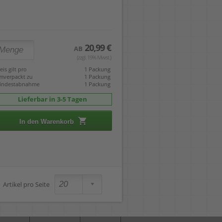
20,99 €
AB
(zzgl. 19% Mwst.)
eis gilt pro
1 Packung
mverpackt zu
1 Packung
indestabnahme
1 Packung
Lieferbar in 3-5 Tagen
In den Warenkorb
Artikel pro Seite