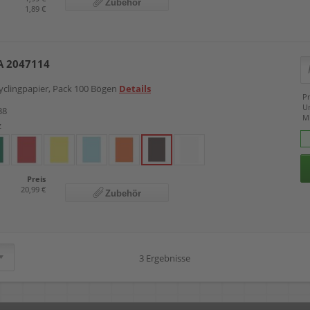
Zubehör
1,89 €
A 2047114
yclingpapier, Pack 100 Bögen
Details
Pr
U
38
M
z
Preis
20,99 €
Zubehör
3 Ergebnisse