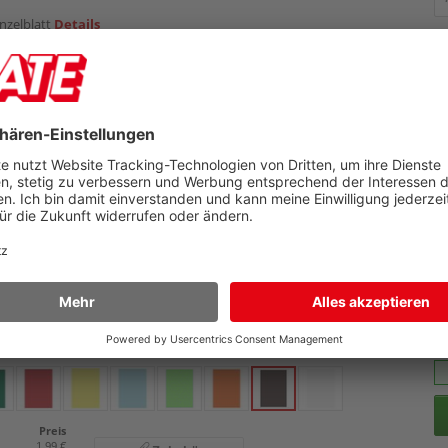
nzelblatt
Details
Pr
U
29
M
z
Preis
0,90 €
Zubehör
0,80 €
DA 2047162
ecyclingpapier
Details
Pr
U
80
M
z
Preis
1,99 €