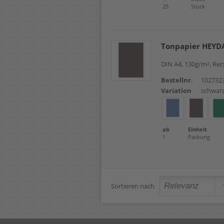
25
Stück
Tonpapier HEYD
DIN A4, 130g/m², Rec
Bestellnr.
102732
Variation
schwar
ab
Einheit
1
Packung
Sortieren nach