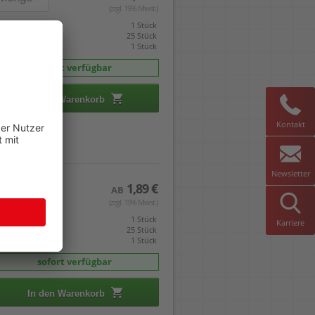
(zzgl. 19% Mwst.)
eis gilt pro
1 Stück
mverpackt zu
25 Stück
indestabnahme
1 Stück
sofort verfügbar
In den Warenkorb
Kontakt
Newsletter
1,89 €
AB
(zzgl. 19% Mwst.)
eis gilt pro
1 Stück
Karriere
mverpackt zu
25 Stück
indestabnahme
1 Stück
sofort verfügbar
In den Warenkorb