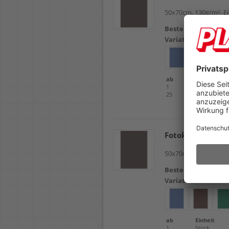
50x70cm, 130g/m², Ei
Bestellnr.
102732
Variation
schwar
ab
Einheit
1
Stück
25
Stück
Fotokarton HEY
50x70cm, 300 g/m², R
Bestellnr.
102680
Variation
schwar
ab
Einheit
1
Stück