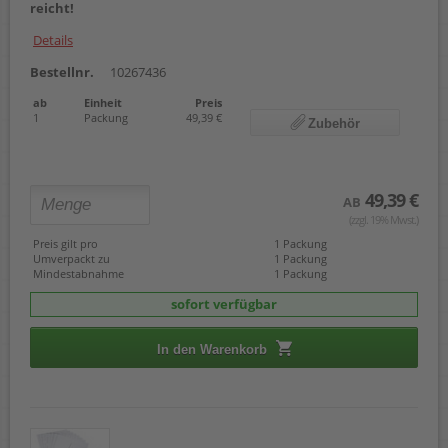
reicht!
Details
Bestellnr.
10267436
ab
Einheit
Preis
1
Packung
49,39 €
Zubehör
49,39 €
AB
(zzgl. 19% Mwst.)
Preis gilt pro
1 Packung
Umverpackt zu
1 Packung
Mindestabnahme
1 Packung
sofort verfügbar
In den Warenkorb