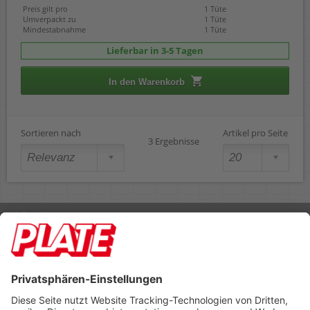
Preis gilt pro
1 Tüte
Umverpackt zu
1 Tüte
Mindestabnahme
1 Tüte
Lieferbar in 3-5 Tagen
In den Warenkorb
Sortieren nach
Artikel pro Seite
3 Ergebnisse
Rufen Sie uns an 04298 401-0
Lieferbedingungen
Impressum
Kontakt
Footer anzeigen