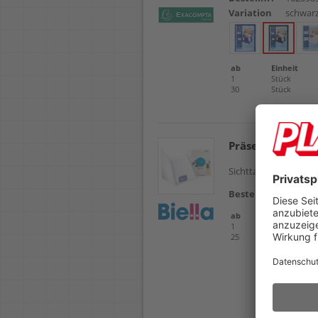
Variation
schwar
ab
Einheit
1
Stück
30
Stück
Präsentationsm
Sichttasche, Innenkl
Bestellnr.
102665
ab
Einheit
1
Stück
25
Stück