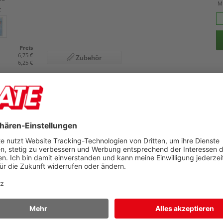
M
z
Preis
6,75 €
Zubehör
6,25 €
appen Biella Angebotsmappen 0186401.01
appe, weiß
Details
Pr
U
71
M
Preis
5,19 €
Zubehör
4,79 €