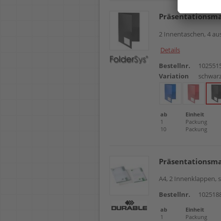
Präsentationsm
2 Innentaschen, 4 au
Details
Bestellnr.
102551
Variation
schwar
ab
Einheit
1
Packung
10
Packung
Präsentationsm
A4, 2 Innenklappen, 
Bestellnr.
102518
ab
Einheit
1
Packung