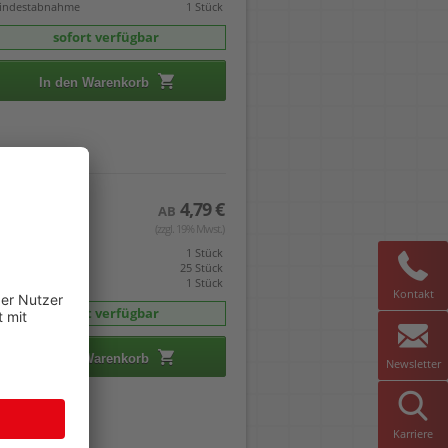
indestabnahme
1 Stück
sofort verfügbar
In den Warenkorb
4,79 €
AB
(zzgl. 19% Mwst.)
eis gilt pro
1 Stück
mverpackt zu
25 Stück
indestabnahme
1 Stück
Kontakt
sofort verfügbar
In den Warenkorb
Newsletter
Karriere