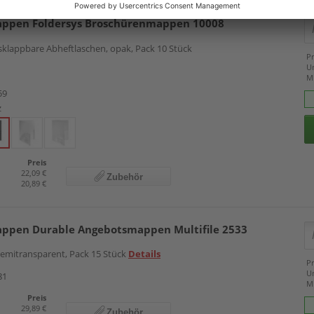
appen Foldersys Broschürenmappen 10008
sklappbare Abheftlaschen, opak, Pack 10 Stück
Pr
U
M
59
z
Preis
22,09 €
Zubehör
20,89 €
appen Durable Angebotsmappen Multifile 2533
semitransparent, Pack 15 Stück
Details
Pr
U
81
M
Preis
29,89 €
Zubehör