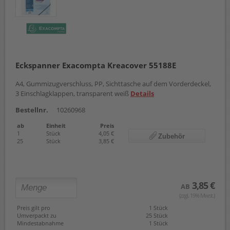
Eckspanner Exacompta Kreacover 55188E
A4, Gummizugverschluss, PP, Sichttasche auf dem Vorderdeckel,
3 Einschlagklappen, transparent weiß
Details
Bestellnr.
10260968
ab
Einheit
Preis
1
Stück
4,05 €
Zubehör
25
Stück
3,85 €
3,85 €
AB
(zzgl. 19% Mwst.)
Preis gilt pro
1 Stück
Umverpackt zu
25 Stück
Mindestabnahme
1 Stück