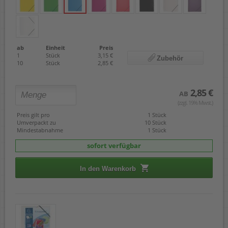
ab
Einheit
Preis
1
Stück
3,15 €
Zubehör
10
Stück
2,85 €
2,85 €
AB
(zzgl. 19% Mwst.)
Preis gilt pro
1 Stück
Umverpackt zu
10 Stück
Mindestabnahme
1 Stück
sofort verfügbar
In den Warenkorb