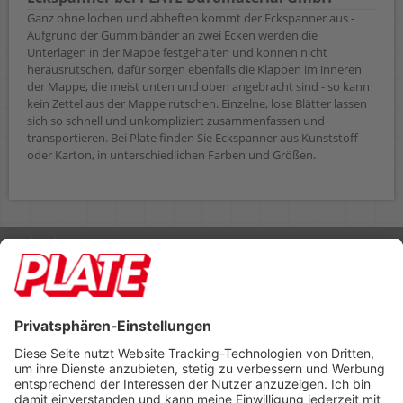
Ganz ohne lochen und abheften kommt der Eckspanner aus -
Aufgrund der Gummibänder an zwei Ecken werden die
Unterlagen in der Mappe festgehalten und können nicht
herausrutschen, dafür sorgen ebenfalls die Klappen im inneren
der Mappe, die meist unten und oben angebracht sind - so kann
kein Zettel aus der Mappe rutschen. Einzelne, lose Blätter lassen
sich so schnell und unkompliziert zusammenfassen und
transportieren. Bei Plate finden Sie Eckspanner aus Kunststoff
oder Karton, in unterschiedlichen Farben und Größen.
Rufen Sie uns an 04298 401-0
Lieferbedingungen
Impressum
Kontakt
Footer anzeigen
PLATE Büromaterial Vertriebs GmbH