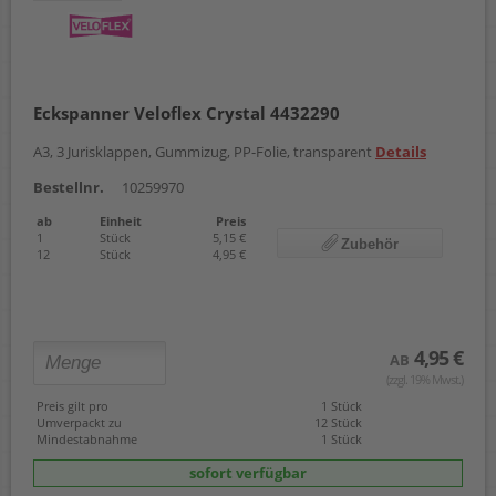
Eckspanner Veloflex Crystal 4432290
A3, 3 Jurisklappen, Gummizug, PP-Folie, transparent
Details
Bestellnr.
10259970
ab
Einheit
Preis
1
Stück
5,15 €
Zubehör
12
Stück
4,95 €
4,95 €
AB
(zzgl. 19% Mwst.)
Preis gilt pro
1 Stück
Umverpackt zu
12 Stück
Mindestabnahme
1 Stück
sofort verfügbar