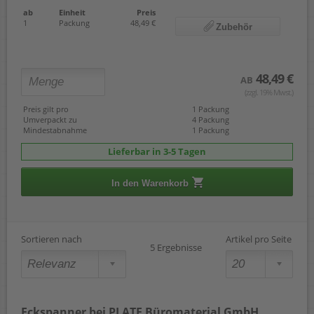
ab
Einheit
Preis
1
Packung
48,49 €
Zubehör
48,49 €
AB
(zzgl. 19% Mwst.)
Preis gilt pro
1 Packung
Umverpackt zu
4 Packung
Mindestabnahme
1 Packung
Lieferbar in 3-5 Tagen
In den Warenkorb
Sortieren nach
Artikel pro Seite
5 Ergebnisse
Eckspanner bei PLATE Büromaterial GmbH