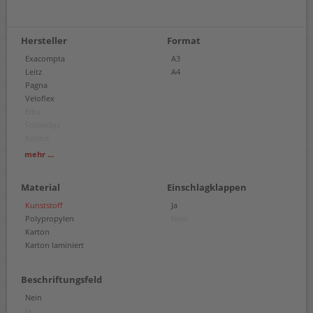
Hersteller
Format
Exacompta
A3
Leitz
A4
Pagna
Veloflex
Elba
FolderSys
Kolibri
RNK Verlag
mehr ...
Material
Einschlagklappen
Kunststoff
Ja
Polypropylen
Nein
Karton
Karton laminiert
Beschriftungsfeld
Nein
Ja