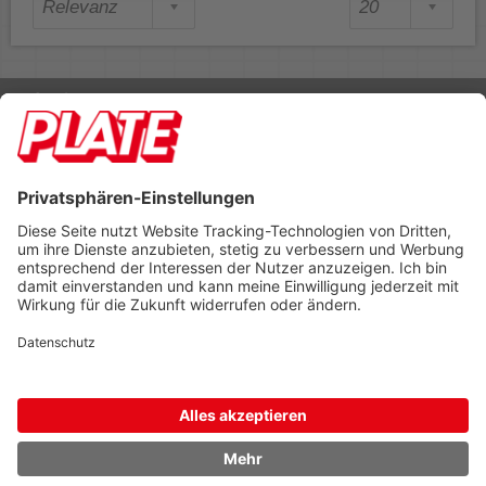
Rufen Sie uns an 04298 401-0
Lieferbedingungen
Impressum
Kontakt
Footer anzeigen
PLATE Büromaterial Vertriebs GmbH
Hilligenwarf 5
28865 Lilienthal
Tel: 04298 401-0
Fax: 04298 401-140
info@plate.de
design: construktiv