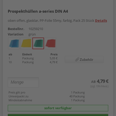
Prospekthüllen a-series DIN A4
oben offen, glasklar, PP-Folie 55my, farbig, Pack 25 Stück
Details
Bestellnr.
10259210
Variation
grün
ab
Einheit
Preis
1
Packung
5,05 €
Zubehör
10
Packung
4,79 €
4,79 €
AB
(zzgl. 19% Mwst.)
Preis gilt pro
1 Packung
Umverpackt zu
40 Packung
Mindestabnahme
1 Packung
sofort verfügbar