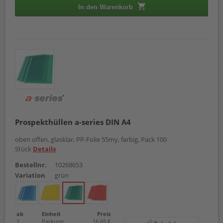
In den Warenkorb
Prospekthüllen a-series DIN A4
oben offen, glasklar, PP-Folie 55my, farbig, Pack 100
Stück
Details
Bestellnr.
10268653
Variation
grün
ab
Einheit
Preis
1
Packung
16,65 €