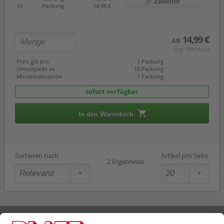
Zubehör
10
Packung
14,99 €
14,99 €
AB
(zzgl. 19% Mwst.)
Preis gilt pro
1 Packung
Umverpackt zu
10 Packung
Mindestabnahme
1 Packung
sofort verfügbar
In den Warenkorb
Sortieren nach
Artikel pro Seite
2 Ergebnisse
Rufen Sie uns an 04298 401-0