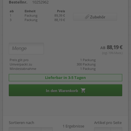
Bestellnr.
10252962
ab
Einheit
Preis
1
Packung
89,39 €
Zubehör
3
Packung
88,19 €
88,19 €
AB
(zzgl. 19% Mwst.)
Preis gilt pro
1 Packung
Umverpackt zu
300 Packung
Mindestabnahme
1 Packung
Lieferbar in 3-5 Tagen
In den Warenkorb
Sortieren nach
Artikel pro Seite
1 Ergebnisse