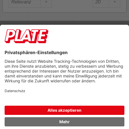
Rufen Sie uns an 04298 401-0
Lieferbedingungen
Impressum
Kontakt
Footer anzeigen
PLATE Büromaterial Vertriebs GmbH
Hilligenwarf 5
28865 Lilienthal
Tel: 04298 401-0
Fax: 04298 401-140
info@plate.de
design: construktiv