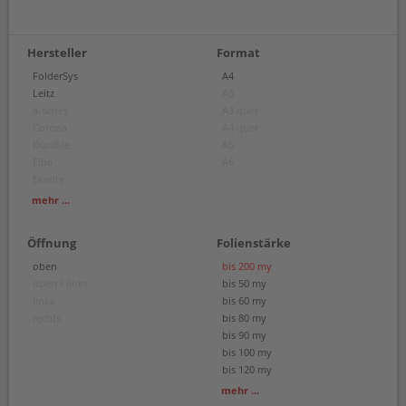
Hersteller
Format
FolderSys
A4
Leitz
A3
a-series
A3 quer
Corona
A4 quer
Durable
A5
Elba
A6
Esselte
Exacompta
mehr ...
Oxford
Rexel
Öffnung
Folienstärke
Veloflex
oben
bis 200 my
oben / links
bis 50 my
links
bis 60 my
rechts
bis 80 my
bis 90 my
bis 100 my
bis 120 my
bis 140 my
mehr ...
bis 170 my