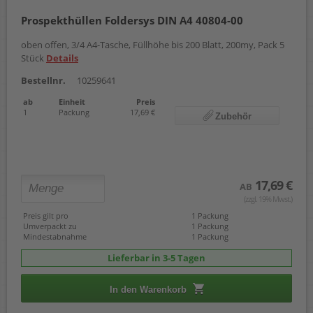
Prospekthüllen Foldersys DIN A4 40804-00
oben offen, 3/4 A4-Tasche, Füllhöhe bis 200 Blatt, 200my, Pack 5
Stück
Details
Bestellnr.
10259641
ab
Einheit
Preis
1
Packung
17,69 €
Zubehör
17,69 €
AB
(zzgl. 19% Mwst.)
Preis gilt pro
1 Packung
Umverpackt zu
1 Packung
Mindestabnahme
1 Packung
Lieferbar in 3-5 Tagen
In den Warenkorb