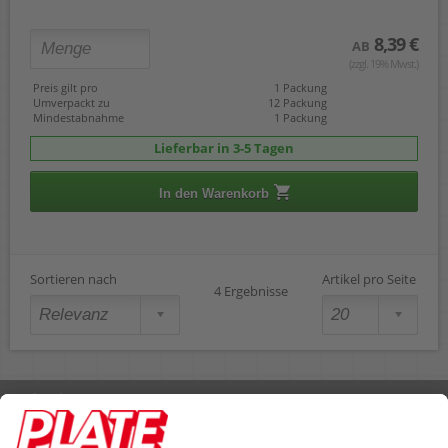
8,39 €
AB
(zzgl. 19% Mwst.)
Preis gilt pro
1 Packung
Umverpackt zu
12 Packung
Mindestabnahme
1 Packung
Lieferbar in 3-5 Tagen
In den Warenkorb
Sortieren nach
Artikel pro Seite
4 Ergebnisse
Rufen Sie uns an 04298 401-0
Lieferbedingungen
Impressum
Kontakt