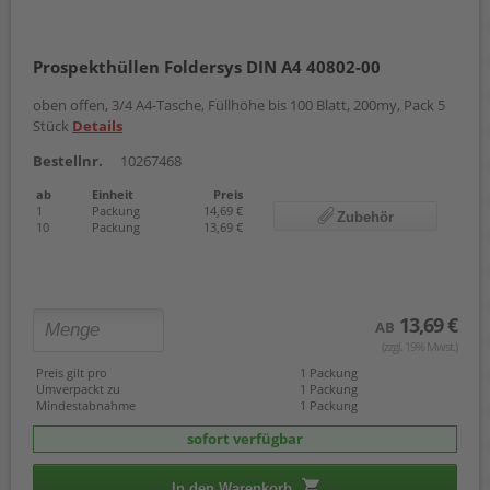
Prospekthüllen Foldersys DIN A4 40802-00
oben offen, 3/4 A4-Tasche, Füllhöhe bis 100 Blatt, 200my, Pack 5
Stück
Details
Bestellnr.
10267468
ab
Einheit
Preis
1
Packung
14,69 €
Zubehör
10
Packung
13,69 €
13,69 €
AB
(zzgl. 19% Mwst.)
Preis gilt pro
1 Packung
Umverpackt zu
1 Packung
Mindestabnahme
1 Packung
sofort verfügbar
In den Warenkorb