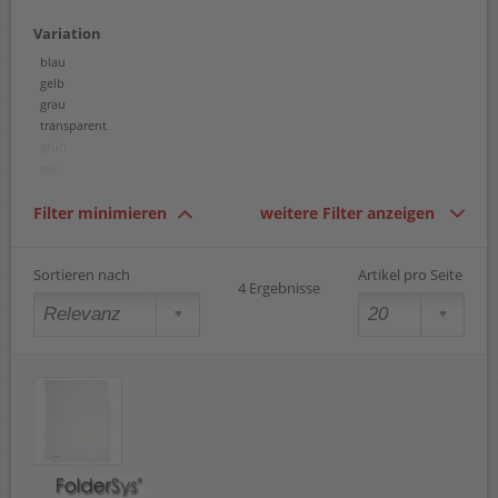
Variation
blau
gelb
grau
transparent
grün
rot
Filter minimieren
weitere Filter anzeigen
Sortieren nach
Artikel pro Seite
4 Ergebnisse